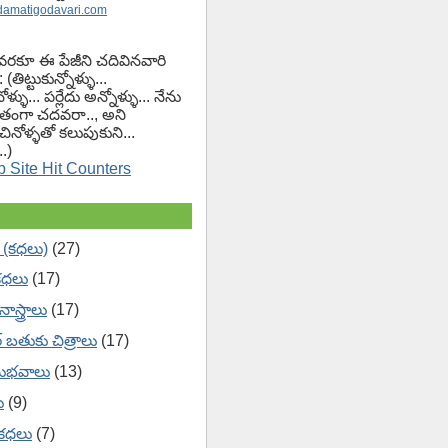
damatigodavari.com
వరకూ ఈ పేజీని చదివినవారి
(తిట్టుకున్నోళ్ళు...
ోళ్ళు... పర్లేదు అన్నోళ్ళు... నేను
ంగా చదవరా.., అని
చినోళ్ళతో కలుపుకుని...
.)
 (కధలు)
(27)
కధలు
(17)
ాస్త్రాలు
(17)
ేర్ బతుకు చిత్రాలు
(17)
ుభవాలు
(13)
ు
(9)
 కధలు
(7)