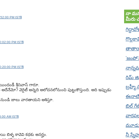
నా మన
:52:00 PM ISTకి
మీరు 
గిద్దావో
గొల్లకా
0:02:00 PM ISTకి
తాతారా
'జంపో
నాన్నమ
0:20:00 PM ISTకి
రిమ్ జ
ందండీ శ్రీనివాస్ గారూ.
బ్రహ్మీ 
అదేనేమో? వెరైటీ అన్నది అలోచనలోనుంచి పుట్టుకొస్తుంది. అది ఇప్పుడు
ఈనాట
ునుండి జాలు వారతాయని ఆశిస్తూ.
బిల్ గ
వారఫ
3:00 AM ISTకి
మూడు
నీ స్నే
పాయి బిళ్ళ కావెవి కథకు అనర్హం.