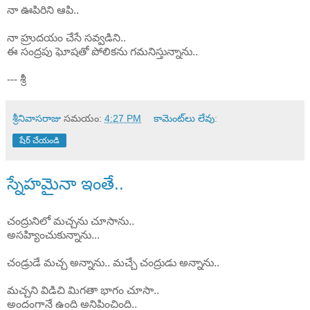
నా ఊపిరిని ఆపి..
నా హ్రుదయం చేసే సవ్వడిని..
ఈ సంద్రపు ఘోషతో పోలికను గమనిస్తున్నాను..
--- శ్రీ
శ్రీనివాసరాజు
సమయం:
4:27 PM
కామెంట్‌లు లేవు:
షేర్ చేయండి
స్నేహమైనా ఇంతే..
చంద్రునిలో మచ్చను చూసాను..
అసహ్యించుకున్నాను...
చండ్రుడే మచ్చ అన్నాను.. మచ్చే చంద్రుడు అన్నాను..
మచ్చని విడిచి మిగతా భాగం చూసా..
అందంగానే ఉంది అనిపించింది..