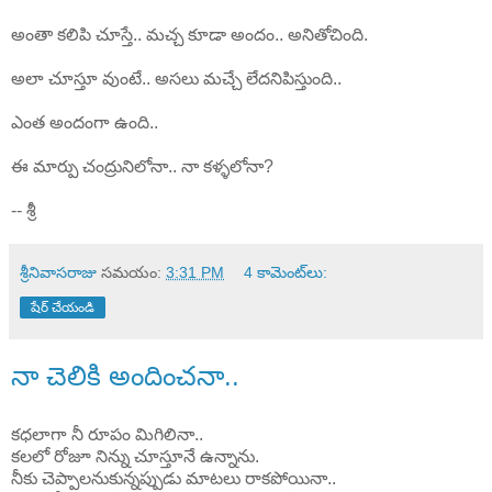
అంతా కలిపి చూస్తే.. మచ్చ కూడా అందం.. అనితోచింది.
అలా చూస్తూ వుంటే.. అసలు మచ్చే లేదనిపిస్తుంది..
ఎంత అందంగా ఉంది..
ఈ మార్పు చంద్రునిలోనా.. నా కళ్ళలోనా?
-- శ్రీ
శ్రీనివాసరాజు
సమయం:
3:31 PM
4 కామెంట్‌లు:
షేర్ చేయండి
నా చెలికి అందించనా..
కధలాగా నీ రూపం మిగిలినా..
కలలో రోజూ నిన్ను చూస్తూనే ఉన్నాను.
నీకు చెప్పాలనుకున్నప్పుడు మాటలు రాకపోయినా..