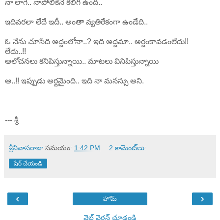
నా లాగే.. నాపోలికనే కలిగి ఉంది..
ఇదివరలా లేదే ఇదీ.. అంతా వ్యతిరేకంగా ఉండేది..
ఓ నేను చూసేది అద్దంలోనా..? ఇది అద్దమా.. అర్దంకావడంలేదు!!
లేదు..!!
ఆలోచనలు కనిపిస్తున్నాయి.. మాటలు వినిపిస్తున్నాయి
ఆ..!! ఇప్పుడు అర్దమైంది.. ఇది నా మనస్సు అని.
--- శ్రీ
శ్రీనివాసరాజు
సమయం:
1:42 PM
2 కామెంట్‌లు:
షేర్ చేయండి
‹
›
హోమ్
వెబ్ వెర్షన్‌ చూడండి