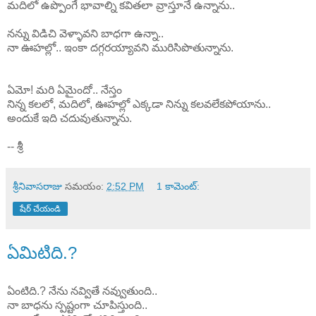
మదిలో ఉప్పొంగే భావాల్ని కవితలా వ్రాస్తూనే ఉన్నాను..
నన్ను విడిచి వెళ్ళావని బాధగా ఉన్నా..
నా ఊహల్లో.. ఇంకా దగ్గరయ్యావని మురిసిపొతున్నాను.
ఏమో! మరి ఏమైందో.. నేస్తం
నిన్న కలలో, మదిలో, ఊహల్లో ఎక్కడా నిన్ను కలవలేకపోయాను..
అందుకే ఇది చదువుతున్నాను.
-- శ్రీ
శ్రీనివాసరాజు
సమయం:
2:52 PM
1 కామెంట్‌:
షేర్ చేయండి
ఏమిటిది.?
ఏంటిది.? నేను నవ్వితే నవ్వుతుంది..
నా బాధను స్పష్టంగా చూపిస్తుంది..