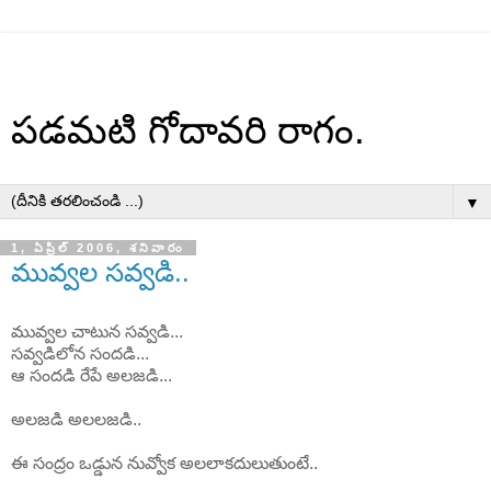
పడమటి గోదావరి రాగం.
▼
1, ఏప్రిల్ 2006, శనివారం
మువ్వల సవ్వడి..
మువ్వల చాటున సవ్వడి...
సవ్వడిలోన సందడి...
ఆ సందడి రేపే అలజడి...
అలజడి అలలజడి..
ఈ సంద్రం ఒడ్డున నువ్వోక అలలాకదులుతుంటే..