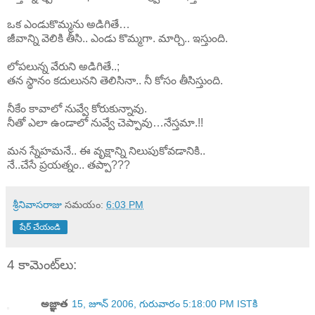
ఒక ఎండుకొమ్మను అడిగితే…
జీవాన్ని వెలికి తీసి.. ఎండు కొమ్మగా. మార్చి.. ఇస్తుంది.
లోపలున్న వేరుని అడిగితే..;
తన స్థానం కదులునని తెలిసినా.. నీ కోసం తీసిస్తుంది.
నీకేం కావాలో నువ్వే కోరుకున్నావు.
నీతో ఎలా ఉండాలో నువ్వే చెప్పావు…నేస్తమా.!!
మన స్నేహమనే.. ఈ వృక్షాన్ని నిలుపుకోవడానికి..
నే..చేసే ప్రయత్నం.. తప్పా???
శ్రీనివాసరాజు
సమయం:
6:03 PM
షేర్ చేయండి
4 కామెంట్‌లు:
అజ్ఞాత
15, జూన్ 2006, గురువారం 5:18:00 PM ISTకి