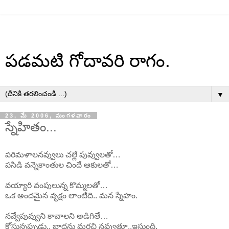
పడమటి గోదావరి రాగం.
▼
23, మే 2006, మంగళవారం
స్నేహితం...
పరిమళాలనవ్వులు చల్లే పువ్వులతో…
పసిడి వన్నెకాంతుల చిందే ఆకులతో…
వయ్యారి వంపులున్న కొమ్మలతో…
ఒక అందమైన వృక్షం లాంటిది.. మన స్నేహం.
నవ్వేపువ్వుని కావాలని అడిగితే…
కోస్తున్నప్పుడు.. బాధను మరచి నవ్వుతూ..ఇస్తుంది.