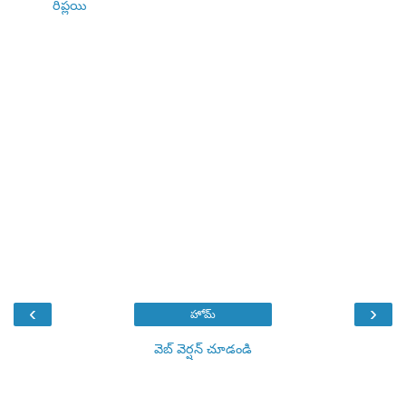
రిప్లయి
‹
›
హోమ్
వెబ్ వెర్షన్‌ చూడండి