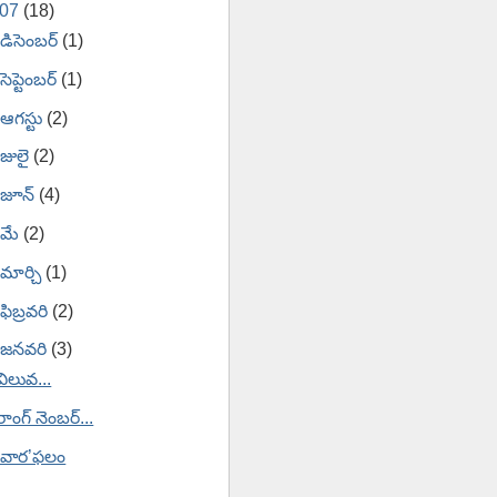
007
(18)
డిసెంబర్
(1)
సెప్టెంబర్
(1)
ఆగస్టు
(2)
జులై
(2)
జూన్
(4)
మే
(2)
మార్చి
(1)
ఫిబ్రవరి
(2)
జనవరి
(3)
విలువ...
రాంగ్ నెంబర్...
‘వార’ఫలం