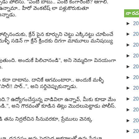
డు పోలీసు. "ఏంటి బాబు.. ఏంటి కంగారేంటి? ఆగాలి.
న్నామా.. హీరో వెంకటేష్ లా పళ్లుకొరుకుతూ
నా రచ
న్నాడు.
►
2
్చినందుకు, క్రేన్ పైన కూర్చుని చెట్టు ఎక్కినట్టు చూపించే
►
2
ళీ సడెన్ గా క్రేన్ క్రిందకు దిగగా మామూలు మనిషయ్యి
►
2
►
2
వుతుంది. అందుకే పిలిచానండి", అని నెమ్మదిగా వినయంగా
►
2
ు.
►
2
కదా దాటాను. దానికే ఆగమంటారా.. అందుకే మళ్ళీ
సారీ!! సార్..", అని సర్దిచెప్పుకున్నాడు.
►
2
►
2
ఏది.? ఉద్యోగంచేస్తున్న వాడివిలా ఉన్నావ్, మీకు కూడా మేం
ామండి.", అని గౌరవంతో కూడిన తిట్లు మొదలుపెట్టాడు పోలీస్.
►
2
ండి తను నిద్రలేచిన సీనువరకూ, ప్రేములు వెనక్క
►
2
►
2
ూ, ధననష్టం అన్న పెద్దపెద్ద అక్షరాలతో ఉన్న ఫ్రేమూ,