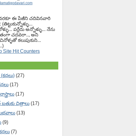
damatigodavari.com
వరకూ ఈ పేజీని చదివినవారి
(తిట్టుకున్నోళ్ళు...
ోళ్ళు... పర్లేదు అన్నోళ్ళు... నేను
ంగా చదవరా.., అని
చినోళ్ళతో కలుపుకుని...
.)
 (కధలు)
(27)
కధలు
(17)
ాస్త్రాలు
(17)
ేర్ బతుకు చిత్రాలు
(17)
ుభవాలు
(13)
ు
(9)
 కధలు
(7)