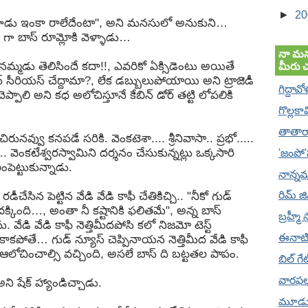
►
2
ంగాడు ఇంకా రాలేదేంటా", అని మనసులో అనుకుని…
న్ గా బాస్ రూమ్లోకి వెళ్ళాడు…
నా మన
్మడు తెలిసిందే కదా!!, ఎవరికో ఏక్సిడెంటు అయితే
మీరు 
ీన్ సీరియస్ చేద్దామా?, లేక డబ్బులుపోయాయి అని ట్రాజెడీ
గిద్దావో
ెప్పాలి అని కధ అలోచిస్తూనే కేబిన్ డోర్ తట్టి లోపలికి
గొల్లకా
తాతారా
నవ్వు కనపడే సరికి. వెంకటెశా.... శ్రీనివాసా.. ప్రభో.....
... వెంకటేశ్వరస్వామిని దర్శనం చేసుకున్నట్లు ఒక్కసారి
'జంపో
ెట్టుకున్నాడు.
నాన్నమ
రిమ్ జ
ేసిన పెట్టిన వేడి వేడి కాఫీ చేతికిచ్చి.. "నీకో గుడ్
 దక్కింది…, అంతా నీ కష్టానికి ఫలితమే", అన్న బాస్
బ్రహ్మీ 
ి వేడి కాఫీ నెత్తిమీదపోసి కలో నిజమో టెస్ట్
ఈనాట
కాకపోతే… గుడ్ న్యూస్ చెప్పినాయన నెత్తిమీద వేడి కాఫీ
లోచించాల్సి వచ్చింది, అసలే బాస్ ది బట్టతల పాపం.
బిల్ గ
వారఫ
అని షేక్ హ్యాండిచ్చాడు.
మూడు