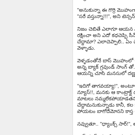
"అనుకున్నా ఈ గొర్రె మొహ
"సరే వస్తున్నా!!!", అని టెన్స
నిజం చెబితే ఎలాగూ ఆయన నమ
రక్షించా అని ఎదో కధచెప్పి స
చేద్దామా? ఎలాచెప్పాలి.. ఏం చ
వెళ్ళాడు.
వెళ్ళడంతోనే బాస్ మొహంలో చిరు
అన్న బ్యాక్ గ్రవుండ్ సాంగ్ తో
ఆయన్ని చూసి మనసులో దణ్ణంప
"ఇదిగో తాగవయ్యా!", అంటూ రడీచ
న్యూస్!!, మనకు ఆ కాంట్రాక్ట్
మాటలు నమ్మలేకపోయాడతను. వేడ
చేద్దామనుకున్నాడు కానీ, కల 
పోయటం బాగోదేమోనని కాస్త ఆ
నవ్వుతూ.. "ధ్యాంక్స్ సార్!", 