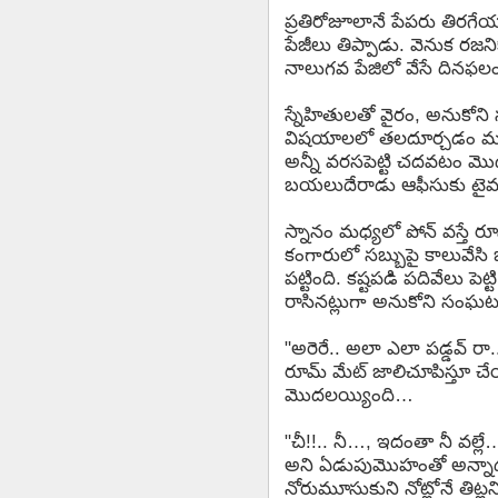
ప్రతిరోజూలానే పేపరు తిరగ
పేజీలు తిప్పాడు. వెనుక రజని
నాలుగవ పేజిలో వేసే దినఫలం 
స్నేహితులతో వైరం, అనుకో
విషయాలలో తలదూర్చడం మంచ
అన్నీ వరసపెట్టి చదవటం మొద
బయలుదేరాడు ఆఫీసుకు టైమ
స్నానం మధ్యలో పోన్ వస్తే రూ
కంగారులో సబ్బుపై కాలువేసి జ
పట్టింది. కష్టపడి పదివేలు ప
రాసినట్లుగా అనుకోని సంఘట
"అరెరే.. అలా ఎలా పడ్డవ్ రా
రూమ్ మేట్ జాలిచూపిస్తూ 
మొదలయ్యింది…
"చీ!!.. నీ…, ఇదంతా నీ వల్లే…
అని ఏడుపుమొహంతో అన్నాడతను
నోరుమూసుకుని నోట్లోనే తిట్ల