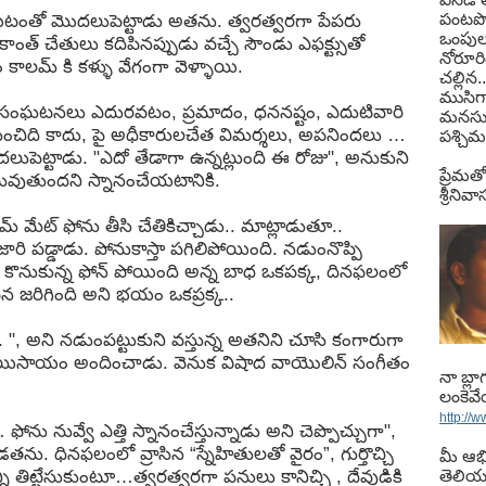
పంటపొ
ేయటంతో మొదలుపెట్టాడు అతను. త్వరత్వరగా పేపరు
ఒంపులు 
కాంత్ చేతులు కదిపినప్పుడు వచ్చే సౌండు ఎఫక్ట్సుతో
నోరూర
కాలమ్ కి కళ్ళు వేగంగా వెళ్ళాయి.
చల్లిన.
ముసిగా
ని సంఘటనలు ఎదురవటం, ప్రమాదం, ధననష్టం, ఎదుటివారి
మనసు
ిది కాదు, పై అధీకారులచేత విమర్శలు, అపనిందలు …
పశ్చిమ
లుపెట్టాడు. "ఎదో తేడాగా ఉన్నట్లుంది ఈ రోజు", అనుకుని
ప్రేమతో
వుతుందని స్నానంచేయటానికి.
శ్రీని
మ్ మేట్ ఫోను తీసి చేతికిచ్చాడు.. మాట్లాడుతూ..
ారి పడ్డాడు. పోనుకాస్తా పగిలిపోయింది. నడుంనొప్పి
ెట్టి కొనుకున్న ఫోన్ పోయింది అన్న బాధ ఒకపక్క, దినఫలంలో
న జరిగింది అని భయం ఒకప్రక్క..
.. ", అని నడుంపట్టుకుని వస్తున్న అతనిని చూసి కంగారుగా
చేయిసాయం అందించాడు. వెనుక విషాద వాయొలిన్ సంగీతం
నా బ్ల
లంకెవ
http://
 ఫోను నువ్వే ఎత్తి స్నానంచేస్తున్నాడు అని చెప్పొచ్చుగా",
. ధినఫలంలో వ్రాసిన “స్నేహితులతో వైరం”, గుర్తొచ్చి
మీ ఆభ
న్ని తిట్టేసుకుంటూ…త్వరత్వరగా పనులు కానిచ్చి , దేవుడికి
తెలియ