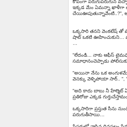
కోపంగా పరుగుపరుగున వచ్చా
ఇక్కడ మేం ఏమన్నా ఖాళీగా ఉ
చేయిఊపుతున్నావేంటి..?", అ
ఒక్కసారి తనని వెంకటేష్ తో పోల
షాట్ ఒకటి ఊహించుకుని… మళ్
…
"లేదండి... నాకు ఆఫీస్ టైమ
సమాధానంచెప్పాడు పోలిసుక
"అయినా నేను ఒక అంగుళమే 
వెనక్కు వెళ్ళిపోయా సార్.. ", "
"అది కాదు బాబు నీ హేల్మెట్ 
ప్రతిరోజు ఎక్కడ గుర్తుచేస్త
ఒక్కసారిగా ప్రస్తుత సీను ను
పరుగుతీసాయి…
పేపరులో వ్రాసిన ధినఫలం ఫ్రేమ