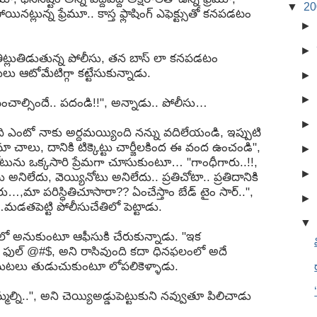
▼
2
పోయినట్లున్న ఫ్రేమూ.. కాస్త ఫ్లాషింగ్ ఎఫెక్ట్సుతో కనపడటం
►
►
్తే.. తిట్లుతిడుతున్న పోలీసు, తన బాస్ లా కనపడటం
ు ఆటోమేటిగ్గా కట్టేసుకున్నాడు.
►
►
చాల్సిందే.. పదండి!!", అన్నాడు.. పోలీసు…
►
ింది ఎంటో నాకు అర్దమయ్యింది నన్ను వదిలేయండి, ఇప్పుటి
చాలు, దానికి టిక్కెట్టు చార్జీలకింద ఈ వంద ఉంచండి",
►
నోటును ఒక్కసారి ప్రేమగా చూసుకుంటూ… "గాంధీగారు..!!,
►
 అనిలేదు, వెయ్యినోటు అనిలేదు.. ప్రతిచోటా.. ప్రతిదానికి
…,మా పరిస్ధితిచూసారా?? ఏంచేస్తాం బేడ్ టైం సార్..",
►
పెట్టి పోలీసుచేతిలో పెట్టాడు.
▼
ో అనుకుంటూ ఆఫీసుకి చేరుకున్నాడు. "ఇక
.. ఫుల్ @#$, అని రాసివుంది కదా ధినఫలంలో అదే
ెమటలు తుడుచుకుంటూ లోపలికెళ్ళాడు.
మ్మల్ని..", అని చెయ్యిఅడ్డుపెట్టుకుని నవ్వుతూ పిలిచాడు