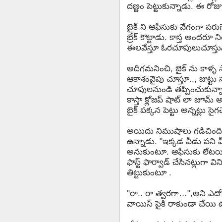
దణ్ణం పెట్టుకున్నాడు. ఈ ర
బైక్ ని ఆఫీసుకు వేగంగా పరుగ
బ్రేక్ కొట్టాడు. కాస్త అంద
ఈలవేస్తూ ఓరచూపులుచూస్తున్న
అదిగమనించి, బైక్ ను కాళ్ళ 
ఆకాశంవైపు చూస్తూ.., జుట్
చూపులనుండి తప్పించుకున్నాడ
కాస్తా క్లోజప్ షాట్ లా జూమ్
బైక్ పక్కన పెట్టు అన్నట్లు స
అయిదు నిముషాలు గడిచింది. 
ఉన్నాడు. "ఇక్కడ వీడు పని వ
అనుకుంటూ. ఆఫీసుకు లేటయ్యి
ఫాస్ట్ ఫార్వాడ్ చేసినట్లుగా వ
తిట్టుకుంటూ .
"రా.. రా త్వరగా…",అని ఎదో 
వాయిస్ పైకి రాకుండా చేయ