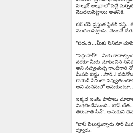
హెల్మట్ అల్మరాలో పెట్టి మర్చి
మొదలుపెట్టాయి అతనికి.
కట్ చేసి ప్రస్తుత స్ధితికి వస
మొదలుపెట్టాడు. వెంటనే చేతుల
"పదండి…మీకు సినిమా చూపిం
"వద్దుసార్!!.. మీకు కావాల్స
వరకూ మీరు చూపించిన సినిమా 
అని నవ్వుతున్న గాంధీగారి 
మీపని బెస్టు…సార్..! పదినోటు
కామెడీ సీనులా నవ్వుతుంటారు
అని మనసులో అనుకుంటూ…మడత
ఇక్కడ ఇంకేం పాపాలు చూడాల
మిగిలిందేముంది.. బాస్ చేత
తరువాత సీన్", అనుకుని చ
"బాస్ పిలుస్తున్నారు సార్ మి
ప్యూను.