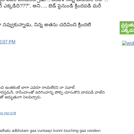
్ ఎక్కడిది???", అని…, బెడ్ పైనుండి క్రిందపడి మరీ
లా నవ్వుకున్నాడు, నిన్న అతను చదివింది క్రిందటి
ప్రస్త
ఎక్కడన
.
2:07 PM
ంచి ఇంతకంటే బాగా ఎవరూ రాయలేరని నా సవాల్.
దస్తమనీ, రాసిందాంతో జరిగిందాన్ని పోల్చి చూసుకొని బాదపడి వాటిని
తో అద్భుతంగా సెలవిచ్చారు.
00 PM ISTకి
 kadhalu adbhutam gaa vuntaayi.konni touching gaa vendevi