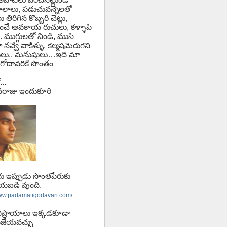
లాలు, పడుచువన్నెలతో
తిరిగిన కొబ్బరి చెట్లు,
ించే ఆవకాయ రుచులు, కళ్ళాపి
.. ముగ్గులతో నిండి, ముసి
 నవ్వే వాకిళ్ళు, కల్మషమెరుగని
లు.. మనుషులు…ఇది మా
గోదావరికే సొంతం
...
వాసరాజు ఇందుకూరి
ాగు ఇప్పుడు సొంతపేరుకు
ేయబడి వుంది.
www.padamatigodavari.com/
ిప్రాయాలు ఇక్కడకూడా
జేయవచ్చు