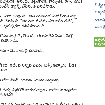
చేసరికి, ఆనందం తట్టుకోలేక, కాళ్ళుతేలిపోగా, వెనుక
నీ స్నే
ంవేసి డ్యాన్స్ చేసినంత పనిచేసాడు.
పెళ్ళిగ
.. ఎలా జరిగింది", అని మనసులో ఎదో పీకుతున్నా..
ఆచార్
చేసేసింది. "అయినా మనమంచికే జరిగిందిలే",
 త్వరత్వరగా గడిచిపోయింది.
యాంత్ర
 పొద్దున్నే లేచాడు. తలుపుతీసి పేపరు చేత్తో
ఇప్పటి
 తిరగేసాడు.
విషయా
ికాకుగా మొహంపెట్టి చూసాడు.
జుది. ఇదేంటి నిన్నటి పేపరు మళ్ళీ ఇచ్చాడు. వీడికి
కుని
ి, ఈ రోజు పేపర్ చదవడం మొదలుపెట్టాడు.
ి మళ్ళీ నిద్రలోకి జారుకున్నాడు. ఆరోజు సెలవురోజు
ేదతనికి.
న్నటి పేపర్ ఎందుకిచ్చాడు?, ఒకవేళ నిన్న తీసుకురాలేదా?,