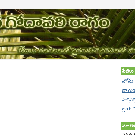
పేజీలు
హోమ్
నా గుర
సాక్షిపత
బ్లాగు
మా గుర
పసిడి 