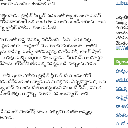
ోజు అంతా మంచిగా ఉండాలి అని.
sri@pa
ెత్తించాడు. ట్రాఫిక్ సిగ్నల్ పడటంతో తిట్టుకుంటూ సడన్
ఇప్పటి
రూ నిలిపినదానికంటే ఒక అంగుళం ముందు బండి ఆగింది.. అది
సంఖ్య : 
 ట్రాఫిక్ పోలీసు కంట పడింది.
పొగిడిన
బలవంత
చదివిం
సాయంతో కాస్త వెనక్కు నడిపించి.. ఏమీ ఎరుగనట్లు..
మొత్తం.
టు సర్దుకుంటూ.. అద్దంలో మొహం చూసుకుంటూ.. అతని
ు కాసేపు. మళ్ళీ పోలీసువైపు చూసేసరికి, లాంగ్ షాట్
 అయినట్లు వచ్చి దగ్గరగా నిలబడ్డాడు. సీరియస్ గా చూస్తూ
వర్గాలు
ైగచేసాడు. చేసేదేమీలేక పక్కనపెట్టవలసి వచ్చింది పాపం.
హాస్యం
కానీ ఇంకా పోలీసు ట్రాఫిక్ క్లియర్ చేయండంలోనే
ఇతర 
ీడు చేసేసుకుంటున్నాడు మన దగ్గరకు ఎప్పడొస్తాడు", అని
 బాస్ ముందు చేతులుకట్టుకుని నిలబడే సీన్ , వెనుక
విమర్శన
ినిపించే తిట్లు గుర్తొచ్చి. మాకూ పనులున్నాయ్ అని
సాఫ్ట్వ
నా అన
సినిమలో వెంకటేష్ బాబు పళ్ళుకొరుకుతూ అన్నట్లు,
కవితల
ి ఊపాడు…
ప. గో.