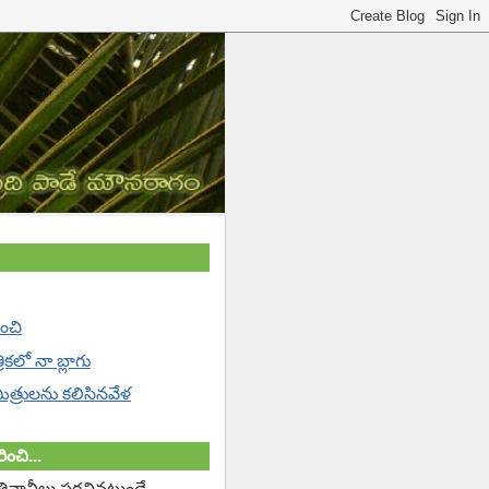
ించి
్రికలో నా బ్లాగు
 మిత్రులను కలిసినవేళ
ించి...
తివాచీలు పరచినట్లుండే