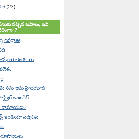
006
(23)
సుకు నచ్చిన టపాలు, ఇవి
చదివారా?
ళ్ళ గవర్రాజు
విడి
వుగారి బెంజికారు
'పదేశం
్మ
ిమ్ రిమ్ జిమ్ హైదరబాద్
సాఫ్ట్వేర్ ఇంజనీర్
ి రామాయణం
ేట్స్ ఇండియా పర్యటన
లం
రూపాయలు