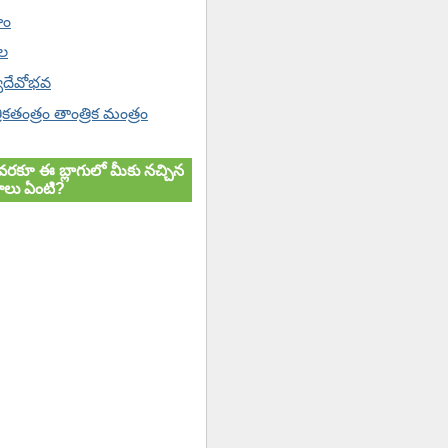
హం
ోల
యదేవోభవ
ికతంత్రం తాంత్రిక మంత్రం
వరకూ ఈ బ్లాగులో మీకు నచ్చిన
లు ఏంటి?