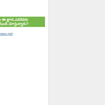
ుతం ఈ బ్లాగు ఎవరెవరు
ుండి చూస్తున్నారు?: