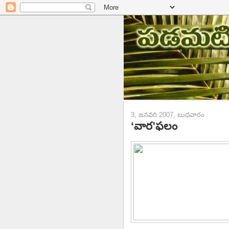
3, జనవరి 2007, బుధవారం
‘వార’ఫలం