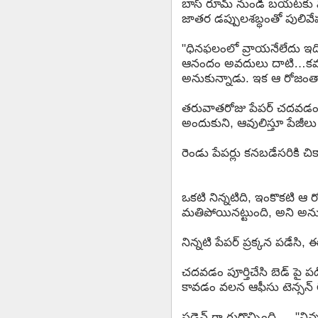
బాస్ రూమ్ నుండి బయటకు వచ్
జాతర డప్పులశబ్ధంతో పులివేష
"ధినఫలంలో వ్రాయనేలేదు ఇది
ఆనందం అవదులు దాటి…కవర్ 
అనుకున్నాడు. ఇక ఆ రోజంతా
తరువాతరోజు పేపర్ చదవడంకోసం
అందుకుని, ఆవులిస్తూ పేజీలు
రెండు పేపర్లు కనబడేసరికి చ
ఒకటి నిన్నటిది, ఇంకొకటి ఆ రో
మతిపోయినట్టుంది, అని అను
నిన్నటి పేపర్ ప్రక్కన పడేస
చదవడం పూర్తిచేసి బెడ్ పై పడ
కావడం వలన ఆఫీసు టెన్సన్ ల
సడెన్ గా గుర్తొచ్చింది…, "ని