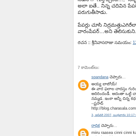
అలా ఐతే.. నిన్న చదివిన పేపర
పరుగుతీసాడు.
పేపర్లు చూసి నిద్రమత్తుఎగిరే
వారంపేపర్…అని తెలిసుకుని
రచన :: శ్రీనివాసరాజు
సమయం:
1
7 కామెంట్‌లు:
spandana
చెప్పారు...
అయ్య బాబోయ్!
ఈ వార ఫలాల చాదస్తం గురి
అదిరిందండీ. అదంతా ఒట్టి చా
నమ్మడ..ఇంకా అన్నీ చిన్న కథ
--ఫ్రసాద్
http://blog.charasala.com
3, జనవరి 2007, బుధవారం 10:17:
రాధిక
చెప్పారు...
miiru raasea cinni cinni