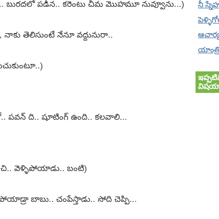
తావ్.. బురదలో పడిన.. కరెంటు చీమ మొహమూ నువ్వూను...)
నీ స్నే
పెళ్ళిగ
, నాకు తెలిసుంటే నేనూ వద్దునురా..
ఆచార్
యాంత్ర
డుచుకుంటూ..)
ఇప్పటి
విషయా
లో.. పవన్ ది.. షూటింగ్ ఉంది.. కలవాలి...
ంచి.. వెళ్ళిపోయాడు.. బంటి)
ాడ్రా బాబు.. చంపేస్తాడు.. సోది చెప్పి...