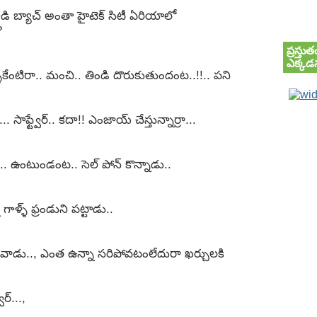
డి బ్యాచ్ అంతా హైటెక్ సిటీ ఏరియాలో
?
ప్రస్త
ఎక్కడన
కేంటిరా.. మంచి.. తిండి దొరుకుతుందంట..!!.. పని
సాఫ్ట్వేర్.. కదా!! ఎంజాయ్ చేస్తున్నార్రా...
నే.. ఉంటుండంట.. సెల్ పోన్ కొన్నాడు..
న గాళ్ళ్ ఫ్రండుని పట్టాడు..
 వాడు.., ఎంత ఉన్నా సరిపోవటంలేదురా ఖర్చులకి
ేర్...,