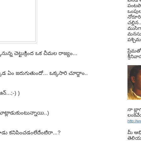
పంటపొ
ఒంపులు 
నోరూర
చల్లిన.
ముసిగా
మనసు
పశ్చిమ
ప్రేమతో
్రక్కనున్న చెట్టుక్రింద ఒక చీమల రాజ్యం...
శ్రీని
క్కడ ఏం జరుగుతుందో... ఒక్కసారి చూద్దాం..
న్...;-) )
నా బ్ల
మాట్లాడుకుంటున్నాయి..)
లంకెవ
http://
డు కనిపించడంలేదేంటిరా...?
మీ ఆభ
తెలియ