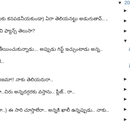
▼
2
►
ు కనపడనీయకుండా) ఏరా తెలియనట్టు అడుగుతావ్.. ,
►
 ఫ్యాన్స్ తెలుసా?
►
▼
తీయించుకున్నాడు... అప్పుడు గిఫ్ట్ ఇచ్చుంటాడు అన్న..
ి..
►
 నిజమా!! నాకు తెలియదురా..
►
.చిరు అన్నదగ్గరకు వస్తాను.. ఫ్లీజ్.. రా..
►
►
..) ఈ సారి చూస్తాలేరా.. అన్నకి ఖాలీ ఉన్నప్పుడు.. నాకు..
►
.