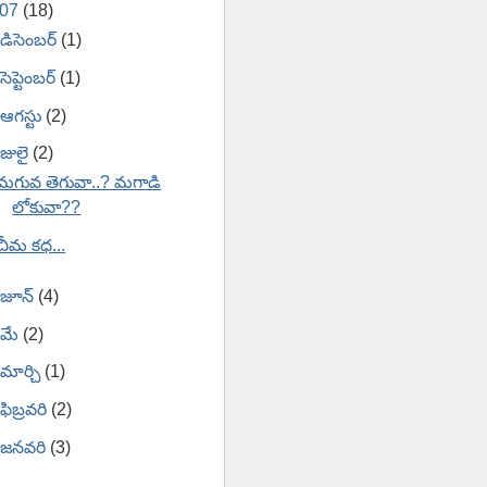
007
(18)
డిసెంబర్
(1)
సెప్టెంబర్
(1)
ఆగస్టు
(2)
జులై
(2)
మగువ తెగువా..? మగాడి
లోకువా??
చీమ కధ...
జూన్
(4)
మే
(2)
మార్చి
(1)
ఫిబ్రవరి
(2)
జనవరి
(3)