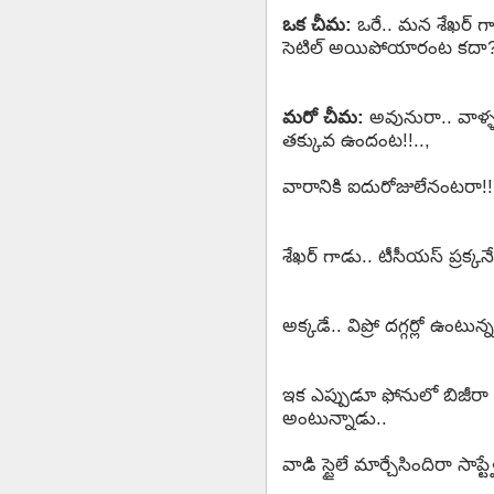
ఒక చీమ:
ఒరే.. మన శేఖర్ గా
సెటిల్ అయిపోయారంట కదా
మరో చీమ:
అవునురా.. వాళ్ళ
తక్కువ ఉందంట!!..,
వారానికి ఐదురోజులేనంటరా!!... 
శేఖర్ గాడు.. టీసీయస్ ప్రక్క
అక్కడే.. విప్రో దగ్గర్లో ఉంటున్
ఇక ఎప్పుడూ ఫోనులో బిజీరా
అంటున్నాడు..
వాడి స్టైలే మార్చేసిందిరా సాప్ట్వ