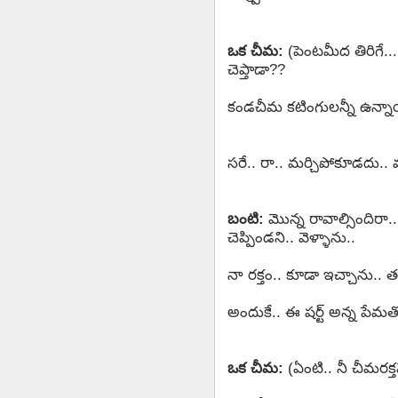
ఒక చీమ:
(పెంటమీద తిరిగే..
చెప్తాడా??
కండచీమ కటింగులన్నీ ఉన్నాయ్
సరే.. రా.. మర్చిపోకూడదు.. 
బంటి:
మొన్న రావాల్సిందిరా..
చెప్పిండని.. వెళ్ళాను..
నా రక్తం.. కూడా ఇచ్చాను.. త
అందుకే.. ఈ షర్ట్ అన్న పేమతో.
ఒక చీమ:
(ఏంటి.. నీ చీమరక్త