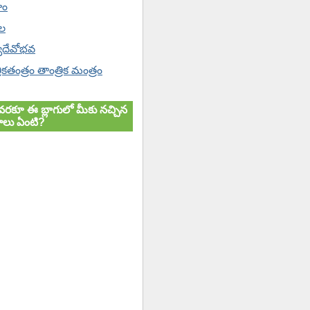
హం
ోల
యదేవోభవ
ికతంత్రం తాంత్రిక మంత్రం
వరకూ ఈ బ్లాగులో మీకు నచ్చిన
లు ఏంటి?