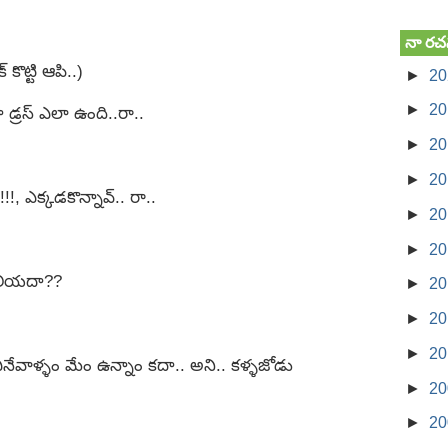
నా రచ
్ కొట్టి ఆపి..)
►
2
►
2
డ్రస్ ఎలా ఉంది..రా..
►
2
►
2
!!, ఎక్కడకొన్నావ్.. రా..
►
2
►
2
 తెలియదా??
►
2
►
2
►
2
ినేవాళ్ళం మేం ఉన్నాం కదా.. అని.. కళ్ళజోడు
►
2
►
2