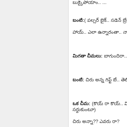
బుక్కైపోయాం.. ...
బంటి:
( పల్సర్ బైక్.. సడెన్ బ్రేక
హాయ్.. ఎలా ఉన్నారంతా.. నా 
మిగతా చీమలు:
బాగుందిరా..!
బంటి:
చిరు అన్న గిఫ్ట్ బే..
ఒక చీమ:
(కొయ్ రా కొయ్.. వ
సర్దుకుంటూ)
చిరు అన్నా?? ఎవరు రా?