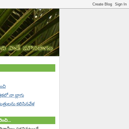
ించి
్రికలో నా బ్లాగు
 మిత్రులను కలిసినవేళ
ించి...
తివాచీలు పరచినట్లుండే