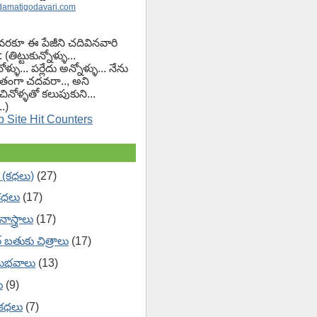
damatigodavari.com
వరకూ ఈ పేజీని చదివినవారి
(తిట్టుకున్నోళ్ళు...
ోళ్ళు... పర్లేదు అన్నోళ్ళు... నేను
ంగా చదవరా.., అని
చినోళ్ళతో కలుపుకుని...
.)
 (కధలు)
(27)
కధలు
(17)
ాస్త్రాలు
(17)
ేర్ బతుకు చిత్రాలు
(17)
ుభవాలు
(13)
ు
(9)
 కధలు
(7)