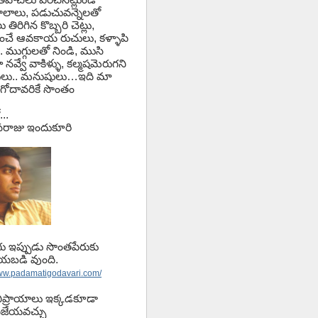
లాలు, పడుచువన్నెలతో
తిరిగిన కొబ్బరి చెట్లు,
ించే ఆవకాయ రుచులు, కళ్ళాపి
.. ముగ్గులతో నిండి, ముసి
 నవ్వే వాకిళ్ళు, కల్మషమెరుగని
లు.. మనుషులు…ఇది మా
గోదావరికే సొంతం
...
వాసరాజు ఇందుకూరి
ాగు ఇప్పుడు సొంతపేరుకు
ేయబడి వుంది.
www.padamatigodavari.com/
ిప్రాయాలు ఇక్కడకూడా
జేయవచ్చు