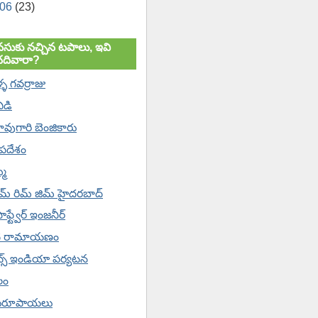
006
(23)
సుకు నచ్చిన టపాలు, ఇవి
చదివారా?
ళ్ళ గవర్రాజు
విడి
వుగారి బెంజికారు
'పదేశం
్మ
ిమ్ రిమ్ జిమ్ హైదరబాద్
సాఫ్ట్వేర్ ఇంజనీర్
ి రామాయణం
ేట్స్ ఇండియా పర్యటన
లం
రూపాయలు