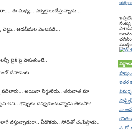
sri@pa
రా.... ఈ మధ్య... ఎక్సట్రాలుచేస్తున్నాడు...
ఇప్పటి
సంఖ్య : 
పొగిడిన
క్క చెట్టు.. ఆడచీమల వెంటపడి...
బలవంత
చదివిం
..
మొత్తం.
న్నీ బైక్ పై వెళుతుంటే..
వర్గాలు
మెంట్ చేసాడంట..
హాస్యం
ఇతర 
మి వదిలారు... అయినా సిగ్గులేదు.. తరువాత మా
విమర్శన
సాఫ్ట్వ
ళ్ళని అని.. గొప్పులు చెప్పుకుంటున్నాడు తెలుసా?
నా అన
కవితల
లాగే వస్తున్నాడురా.. వీడొకడు.. సోదితో చంపేస్తాడు..
ప. గో.