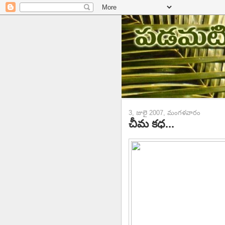
3, జులై 2007, మంగళవారం
చీమ కధ...