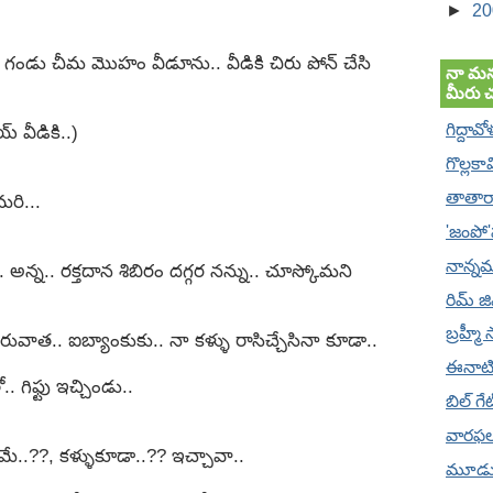
►
2
. గండు చీమ మొహం వీడూను.. వీడికి చిరు పోన్ చేసి
నా మన
మీరు 
గిద్దావో
 వీడికి..)
గొల్లకా
తాతారా
మరి...
'జంపో
నాన్నమ
. అన్న.. రక్తదాన శిబిరం దగ్గర నన్ను.. చూస్కోమని
రిమ్ జ
బ్రహ్మీ 
రువాత.. ఐబ్యాంకుకు.. నా కళ్ళు రాసిచ్చేసినా కూడా..
ఈనాట
. గిఫ్టు ఇచ్చిండు..
బిల్ గ
వారఫ
మే..??, కళ్ళుకూడా..?? ఇచ్చావా..
మూడు