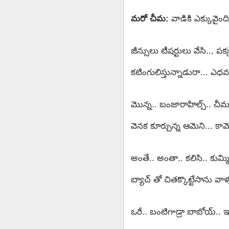
మరో చీమ:
వాడికి ఎక్కువైంది
జీన్సులు టీషర్టులు వేసి.., ప
కటింగులిస్తున్నాడురా... ఎధవ
మొన్న.. బంజారాహిల్స్.. చీమల
వెనక కూర్చున్న ఆమెని... కా
అంతే.. అంతా.. కలిసి.. కుమ్
బ్యాచ్ తో చితక్కొట్టేసాను వా
ఒరే.. బంటిగాడ్రా బాబోయ్.. ఇ