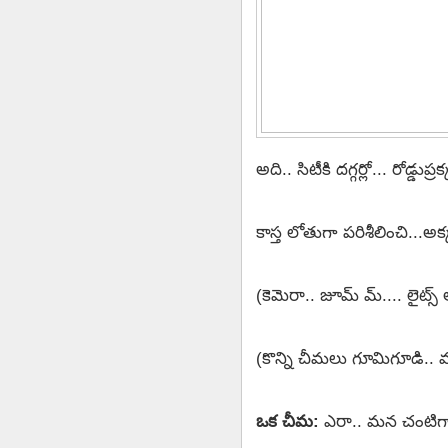
అది.. సిటీకి దగ్గర్లో... రోడ్డుప
కాస్త లోతుగా పరిశీలించి...అ
(కెమెరా.. జూమ్ మ్.... లైట్స్ ఆ
(కొన్ని చీమలు గూమిగూడి.. 
ఒక చీమ:
ఎరా.. మన చంటిగా