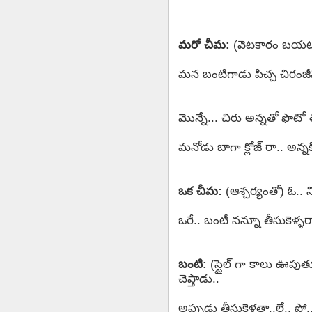
మరో చీమ:
(వెటకారం బయటక
మన బంటిగాడు పిచ్చ చిరంజీవి
మొన్నే... చిరు అన్నతో ఫొటో 
మనోడు బాగా క్లోజ్ రా.. అన్నక
ఒక చీమ:
(ఆశ్చర్యంతో) ఓ..
ఒరే.. బంటీ నన్నూ తీసుకెళ్ళరా.
బంటి:
(స్టైల్ గా కాలు ఊపుతూ
చెప్తాడు..
అప్పుడు తీసుకెళతా..లే.. పో.