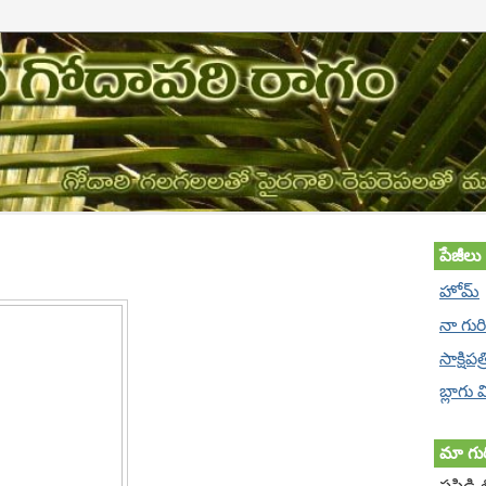
పేజీలు
హోమ్
నా గుర
సాక్షిపత
బ్లాగు
మా గుర
పసిడి 