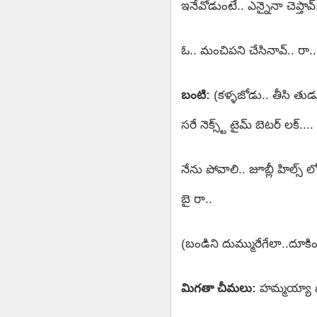
ఇనేవోడుంటే.. ఎన్నైనా చెప్
ఓ.. మంచిపని చేసినావ్.. రా..
బంటి:
(కళ్ళజోడు.. తీసి తు
సరే నెక్స్ట్ టైమ్ బెటర్ లక్....
నేను పోవాలి.. జూబ్లీ హిల్స్ 
బై రా..
(బండిని దుమ్మురేగేలా..దూకి
మిగతా చీమలు:
హమ్మయ్యా పోయ