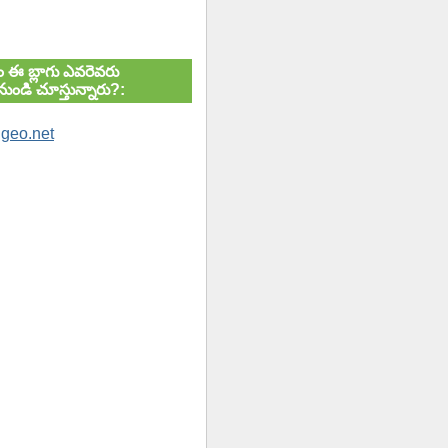
ుతం ఈ బ్లాగు ఎవరెవరు
ుండి చూస్తున్నారు?: