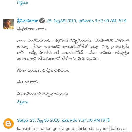
రిప్లయి
శ్రీనివాసరాజు
28, ఫిబ్రవరి 2010, ఆదివారం 9:33:00 AM ISTకి
@ఫణిబాబు గారు
చాలా సంతోషమండీ.. కధమీకు నచ్చినందుకు.. వంశీగారితో పోలికా!!
అమ్మో.. నేనూ ఇలాంటివి రాయగలనోలేదో అన్న చిన్న ప్రయత్నమే
కానీ.. అన్నీ సొంతపదాలే వాడానండోయ్.. నేను రాసింది రాసిన్నట్టు
జనాలు అర్ధంచేసుకుంటారో లేరో అని భయపడ్డాను..
మీ కామెంటుకు ధన్యవాదములు.
@junk గారు
మీ కామెంటుకు ధన్యవాదములు
రిప్లయి
Satya
28, ఫిబ్రవరి 2010, ఆదివారం 9:34:00 AM ISTకి
kaasintha maa too go jilla gurunchi kooda rayandi babayya.