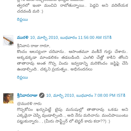
త్వరలో ఇంకా మంచివి రాబోతున్నాయి.. పెద్దవి అని వదిలేయక
చదవండి మరి :)
రిప్లయి
మురళి
10, మార్చి 2010, బుధవారం 11:56:00 AM ISTకి
శ్రీనివాస రాజు గారూ,
కొంచం ఆలస్యంగా చదివాను.. ఆసాంతమూ వంశీనే గుర్తు చేశారు..
అక్కడక్కడా మాండలికం తడబడింది. ఎంగిలి చేత్తో కాకిని తోలని
తాతారావు అంత గొప్ప విందు ఇవ్వడాన్ని మరికొంచం జస్టిఫై చేసి
ఉండాల్సింది.. చక్కని ప్రయత్నం.. అభినందనలు
రిప్లయి
శ్రీనివాసరాజు
10, మార్చి 2010, బుధవారం 7:08:00 PM ISTకి
@మురళి గారు
గొప్పకోసం ఖర్చుపెట్టే టైపు మనుషుల్లో తాతారావు ఒకడు అని
ఎక్కడైనా చెప్పి వుండాల్సింది.., అది నేను మరిచాను. మంచిపాయింటు
పట్టుకున్నారు.. , (మీరు సాఫ్ట్వేర్ లో టెస్టర్ కాదు కదా??) :)