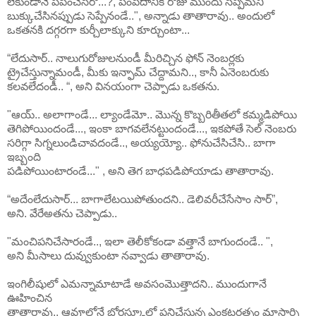
లేకుండానే పపించేసేరో...?, పంపేదానికి రోజు ముందు సెప్పమని
బుక్కుచేసినప్పుడు సెప్పేనండే..", అన్నాడు తాతారావు.. అందులో
ఒకతనకి దగ్గరగా కుర్చీలాక్కుని కూర్చుంటా...
“లేదుసార్.. నాలుగురోజులనుండీ మీరిచ్చిన ఫోన్ నెంబర్లకు
ట్రైచేస్తున్నామండీ, మీకు ఇన్ఫామ్ చేద్దామని.., కానీ ఏనెంబరుకు
కలవలేదండీ.. “, అని వినయంగా చెప్పాడు ఒకతను.
"ఆయ్.. అలాగాండే... ల్యాండేమో.. మొన్న కొబ్బరితీతలో కమ్మడిపోయి
తెగిపోయిందండే..., ఇంకా బాగవలేనట్టుందండే..., ఇకపోతే సెల్ నెంబరు
సరిగ్గా సిగ్నలుండిచావదండే.., అయ్యయ్యో.. ఫోనుచేసిచేసి.. బాగా
ఇబ్బంది
పడిపోయింటారండే..." , అని తెగ బాధపడిపోయాడు తాతారావు.
“అదేంలేదుసార్... బాగాలేటయిపోతుందని.. డెలివరీచేసేసాం సార్”,
అని. వేరేఅతను చెప్పాడు..
"మంచిపనిచేసారండే.., ఇలా తెలీకోకండా వత్తానే బాగుందండే.. ",
అని మీసాలు దువ్వుకుంటా నవ్వాడు తాతారావు.
ఇంగిలీషులో ఎమన్నామాటాడే అవసంమొత్తాదని.. ముందుగానే
ఊహించిన
తాతారావు.. ఆవూల్లోనే బోర్డస్కూల్లో పనిచేస్తున్న ఎంకటరత్నం మాస్టార్ని