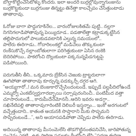
బోల్తాకొట్టించేసేటోళ్ళు కొందరు. ఇలా అందరి బుర్రల్లోవున్నాగుంజును
బుర్రకొట్టకుండా బుర్రగుంజు తిన్నట్టు తినేత్తా కాలచ్చేపం చేసేత్తుంటాడు
తాతారావు.
ఓరోజు బాగా పొద్దుగూకినేల... వారంరోజులకితమే పుట్టి.. నల్లగా
నిగనిగలాడిపోతావున్న పెయ్యిదూడ.. పడతాలేత్తా కట్రాడుక్కట్టేసిన
తల్లిపొదుగులో పాలుకుడవటానికి ఎల్తున్న సమయంలో..
పాలేరు ఈరిగాడు.. గోదారిలంకల్లో మడిచేలు తొక్కుకుంటా
రంకేసుకొచ్చే నల్లాంబోతులాగా పరిగెత్తుకుంటా ఏసిన రంకెకి
బెదిరిపోయి.. పాకలోంచి దొల్లుకుంటా పక్కనున్నపేడగుట్టపై
పడిపోయింది.
పరుగుతీసి తీసి.. ఒక్కమారు బ్రేకేసిన చెఱుకు ట్రాట్టరులాగా
ఊగిపోతా తాతారావు కూర్సున్న పడక్కుర్చీ దగ్గర ఆగి.
"అయ్యగారో..! మన బెంజుకారొచ్చేసిందంటండే. ఇప్పుడే పల్లపీదిలోఉండే
ఎమ్మర్వో ఎంకటేస్వర్లుగారబ్బాయి సర్సాపురంనించీ.. పంటిమీద వత్తా
చూసారంటండే.., కారుమీదేనేమోననీ..ఆరిని ఇవరం అడగ్గా..
సఖినేటిపల్లి తాతారావుగారింటికే దెలిబరీ ఇస్తన్నాం... ఇంకో అరగంటలో
వచ్చేత్తందాని.. కాతంత ఆయనకి సొప్తారాని మీకు సొప్పమని
సొప్పేరంటండే...", అని ఆయాసపడిపోతా చెప్పేడు పాలేరు ఈరిగాడు.
అదియిన్న తాతారావు మీసంమెలేసి తొడగొట్టినంతపనిచేసి, జారిపోతున్న
పంచెను ఎగ్గట్టి.. ఉక్కసారిగా పడలక్కుర్సీలోంచి లేసి "పదరా ఈరిగా..