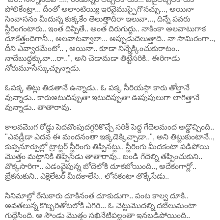
పోలికేంట్రా... దీంతో అలాంటియ్యి ఇరవైముప్పైగొనచ్చు..., అయినా
సింవాసనం మీదున్న కుక్కకేం తెలుత్తాదిరా ఇలువా..., దిన్నే పవరు
స్టీరింగంటారు.. ఇంత దిప్పితే.. అంత దిరుగుద్దు.. నాకింకా అలవాటుగాక
దూకేత్తందిగానీ.., అలవాటవ్వాలా... అప్పుడుదెలుత్తాది.. నా సామిరంగా..,
దీని ఎవ్వారమేంటో.. , అయినా.. కూడా నిన్నేక్కించుకురాటం..
నాదేబుద్దక్కువా...రా..", అని చెడామడా తిట్టేసరికి.. ఈరిగాడు
నోరుమూసేస్కుచ్చున్నాడు.
ఓపక్క తిట్లు తిడతానే ఉన్నాడు.. ఓ పక్క సీరియస్గా కారు తోల్తానే
వున్నాడు.. కారుఅటుదిప్పుతా ఇటుదిప్పుతా ఊపుపులుగా లాగిత్తానే
వున్నాడు.. తాతారావు.
కాలవమొగ రోడ్డు పెదవొంపుదగ్గరికొచ్చే సరికీ పెద్ద గేదెలమంద అడ్డొచ్చింది..
"ఎవడ్రీడా ఎదవ ఈ మందనంతా ఇక్కడెక్కిచ్చాడా..", అని తిట్టుకుంటానే..,
కుప్పనూర్పుల్లో ట్రాట్టర్ స్టీరింగు తిప్పినట్టు.. స్టీరింగు మీదకంటా పడిపోయి
మొత్తం మట్టానికి తిప్పేసేడు తాతారావు.. బండి గేదెల్ని తప్పించుకుని..
వొక్కసారిగా.. ఎడంవైపున్న బోదెలోకి దూకబోయింది.., అదేకంగార్లో..
బ్రేకనుకుని.. ఎక్షెలేటర్ మీదకాలేసి.. లోనకంటా తొక్కేసేడు..
సినిమాల్లో రేసుకారు దూకినంత దూకుడుగా.. పంట కాల్వ దూకి..
అవతలున్న కొబ్బరితోటలోకి ఎగిరి... ఓ చెట్టుమొదల్ని దబేలుమంటా
గుద్దేసింది. ఆ సౌండు మొత్తం సఖినేటిపల్లంతా ఇనబడిపోయింది..