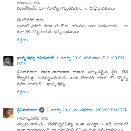
@భావన గారు
మరదేనందే.. మా గోదారోల్ల గొప్పతనమో.. :) , ధన్యవాదములు
@ బోనగిరి గారు
ఆహుతి ప్రసాద్ కూడా తు.గో.జి. యాసను బాగా పండించాడు .. నా
కదా శైలి నచ్చినందుకు ధన్యవాదములు
రిప్లయి
భాస్కరభట్ల రవికుమార్
1, మార్చి 2010, సోమవారం 5:21:00 PM
ISTకి
శ్రీనివాసరాజు గారూ,చాలాబాగా రాశారు...అధ్బుతమైన శైలి. లేత
కొబ్బరినీళ్లు తాగినట్టుంది.మీరు ఇంకా గోదావరి యాస లో బోల్డన్ని
కధలు రాయాలి!---భాస్కరభట్ల
రిప్లయి
శ్రీనివాసరాజు
2, మార్చి 2010, మంగళవారం 2:06:00 PM ISTకి
@భాస్కరభట్ల గారు
తప్పకుండానండి.. లేతకొబ్బరినీళ్ళు ఇంకా తాగిస్తా..:) ఇదే యాసలో
ఇంకా రాయాలనుంది. నా టపా మీకు నచ్చినందుకు ధన్యవాదములు.