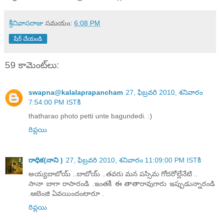
శ్రీనివాసరాజు
సమయం:
6:08 PM
షేర్ చేయండి
59 కామెంట్‌లు:
swapna@kalalaprapancham
27, ఫిబ్రవరి 2010, శనివారం
7:54:00 PM ISTకి
thatharao photo petti unte bagundedi. :)
రిప్లయి
రాధిక(నాని )
27, ఫిబ్రవరి 2010, శనివారం 11:09:00 PM ISTకి
అయ్యబాబోయ్ ..బాబోయ్ ..తవరు మన పస్సిమ గోదరోల్లేనేటి ..
సానా బాగా రాసారండి .ఇంతకీ ఈ తాతారావుగారు ఇప్పుడున్నారండి
.ఆబెంజి ఏవయిందంటారూ .
రిప్లయి