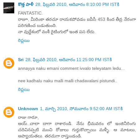
కొత్త పాళీ
28, ఫిబ్రవరి 2010, ఆదివారం 8:10:00 PM ISTకి
FANTASTIC.
రాజూ, మీరింకా తరచూ రాయకపోవడం ఐపీసీ 453 కింద తీవ్ర నేరంగా
పరిగణించ బడుతుంది.
నా వుద్దేశంలో వంశీ రైటింగులో ఇంత పస లేదు.
రిప్లయి
Sri
28, ఫిబ్రవరి 2010, ఆదివారం 11:25:00 PM ISTకి
annayya naku emani comment ivvalo teleyatam ledu...
nee kadhalu naku malli malli chadavalani pistundi..
రిప్లయి
Unknown
1, మార్చి 2010, సోమవారం 9:52:00 AM ISTకి
రాజు గారూ,
ఆయ్..చాలా బాగా రాశారండి. నేను భీమవరం లో ఇంజినీరింగు
చదివినప్పటి మంచి రోజులు గుర్తుకొచ్చాయి మళ్ళీ. ఆ మాటలు,
ఆప్యాయతలు. తరచుగా రాస్తుండండి.