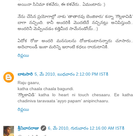
అయినా సినిమా కళవేరు, ఈ కళవేరు.. ఏమంటారు :)
నేను చేసిన ప్రయోగాల్లో నాకు 'తాతారవు బెంజికారు' కన్నా 'గొల్లకావిడి'
బాగా నచ్చింది. కానీ అందరికీ మొదటిదే నచ్చినట్లు అనిపిస్తుంది..
అందరినీ మెప్పించడం కత్తిమీద సామేనండోయ్..:)
ఏదోక రోజు అందరి మనసులను దోజుకుంటానన్నారు చూసారు..
అదిచాలండీ ఇంకా మరిన్ని ఇలాంటి కధలు రాయటానికి.
రిప్లయి
బాటసారి
5, మే 2010, బుధవారం 2:12:00 PM ISTకి
Raju gaaru,
katha chaala chaala bagundi.
'గొల్లకావిడి' katha lo heart ni touch chesaaru. Ee katha
chadiniva taravaata 'ayyo papam' anipinchaaru.
రిప్లయి
శ్రీనివాసరాజు
6, మే 2010, గురువారం 12:16:00 AM ISTకి