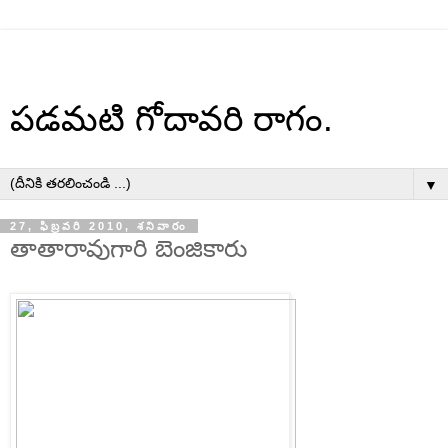
పడమటి గోదావరి రాగం.
▼
27, ఫిబ్రవరి 2010, శనివారం
తాతారావుగారి బెంజికారు