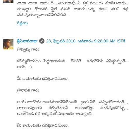
చాలా చాలా బాగు౦ది....తాతారావు ని కళ్ల ము౦దు చూపి౦చారు..
ముఖ్య౦ గోదావరి స్టైల్ సుపర్ రాశారు..ఒక్క క్షణ౦ వ౦శీ కధ
చదువుతున్నానా అనిపి౦చి౦ది...
రిప్లయి
శ్రీనివాసరాజు
28, ఫిబ్రవరి 2010, ఆదివారం 9:28:00 AM ISTకి
@స్వప్న గారు
బొమ్మలేయటం పెద్దగారాదండి.. లేపోతే.. ఇరగదీసేసి ఎసేద్దున్నండే..
ఆయ్.. :)
మీ కామెంటుకు ధన్యవాదములు.
@రాధిక గారు
అయ్ బాబోయ్ అంతమాటనేసేరేటండే.. బ్లాగు పేరే.. పచ్చింగోదారండే..,
తాతారావుగారు కల్పితంగానీ అలాంటోల్లు ఉండేవుండొచ్చు..,
అంతేనండి కధ అక్కడితో సుఖాంతం అయ్యింది..
మీ కామెంటుకు ధన్యవాదములు.