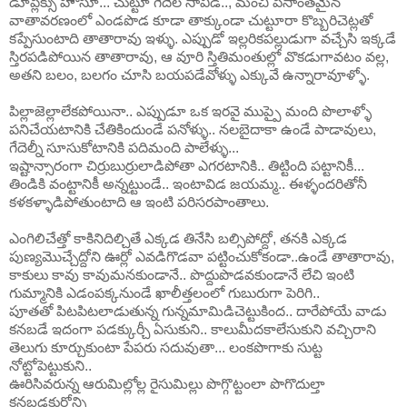
డూప్లెక్సు హౌసూ... చుట్టూ గెదెల సావిడీ.., మంచి పెసాంతమైన
వాతావరణంలో ఎండపొడ కూడా తాక్కుండా చుట్టూరా కొబ్బరిచెట్లతో
కప్పేసుంటాది తాతారావు ఇళ్ళు. ఎప్పుడో ఇల్లరికపల్లుడుగా వచ్చేసి ఇక్కడే
స్తిరపడిపోయిన తాతారావు, ఆ వూరి స్తితిమంతుల్లో వొకడుగావటం వల్ల,
అతని బలం, బలగం చూసి బయపడేవోళ్ళు ఎక్కువే ఉన్నారావూళ్ళో.
పిల్లాజెల్లాలేకపోయినా.. ఎప్పుడూ ఒక ఇరవై ముప్పై మంది పొలాళ్ళో
పనిచేయటానికి చేతికిందుండే పనోళ్ళు.. నలబైదాకా ఉండే పాడావులు,
గేదెల్నీ సూసుకోటానికి పదిమంది పాలేళ్ళు...
ఇష్టాన్సారంగా చిర్రుబుర్రులాడిపోతా ఎగరటానికి.. తిట్టింది పట్టానికీ...
తిండికి వంట్టానికీ అన్నట్టుండే.. ఇంటావిడ జయమ్మ.. ఈళ్ళందరితోనీ
కళకళ్ళాడిపోతుంటాది ఆ ఇంటి పరిసరపాంతాలు.
ఎంగిలిచేత్తో కాకినిదిల్చితే ఎక్కడ తినేసి బల్సిపోద్దో, తనకి ఎక్కడ
పుణ్యమొచ్చేద్దోని ఊర్లో ఎవడిగొడవా పట్టించుకోకండా..ఉండే తాతారావు,
కాకులు కావు కావుమనకుండానే.. పొద్దుపొడవకుండానే లేచి ఇంటి
గుమ్మానికి ఎడంపక్కనుండే ఖాలీత్తలంలో గుబురుగా పెరిగి..
పూతతో పిటపిటలాడుతున్న గున్నమామిడిచెట్టుకింద.. దారేపోయే వాడు
కనబడే ఇదంగా పడక్కుర్చీ ఏసుకుని.. కాలుమీదకాలేసుకుని వచ్చిరాని
తెలుగు కూర్చుకుంటా పేపరు సదువుతా... లంకపొగాకు సుట్ట
నోట్టోపెట్టుకుని..
ఊరిసివరున్న ఆరుమిల్లోల్ల రైసుమిల్లు పొగ్గొట్టంలా పొగొదుల్తా
కనబడ్డకుర్రోన్ని