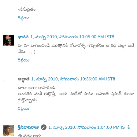
-నేనుసైతం
రిప్లయి
భావన
1, మార్చి 2010, సోమవారం 10:05:00 AM ISTకి
హ హ బాగుందండి మొత్తానికి గోదారోళ్ళ గొప్పతనం ఆ కధ ఎట్లా ఐనే
వేరు.... ;-)
రిప్లయి
అజ్ఞాత
1, మార్చి 2010, సోమవారం 10:36:00 AM ISTకి
చాలా బాగా రాసారండి.
అందరికి వంశీ గుర్తొస్తే, నాకు వంశీతో పాటు ఆహుతి ప్రసాద్ కూడా
గుర్తొచ్చాడు.
రిప్లయి
శ్రీనివాసరాజు
1, మార్చి 2010, సోమవారం 1:04:00 PM ISTకి
@ సత్య గారు