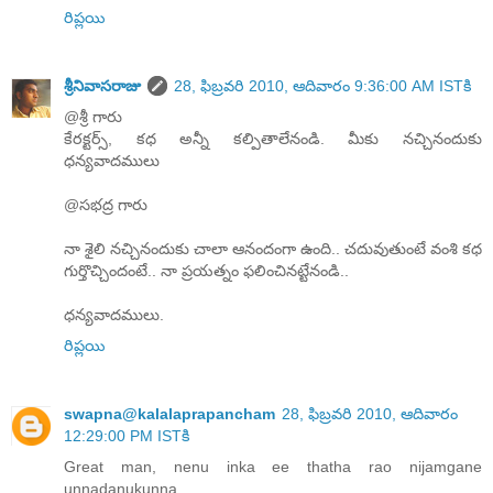
రిప్లయి
శ్రీనివాసరాజు
28, ఫిబ్రవరి 2010, ఆదివారం 9:36:00 AM ISTకి
@శ్రీ గారు
కేరక్టర్స్, కధ అన్నీ కల్పితాలేనండి. మీకు నచ్చినందుకు
ధన్యవాదములు
@సభద్ర గారు
నా శైలి నచ్చినందుకు చాలా ఆనందంగా ఉంది.. చదువుతుంటే వంశి కధ
గుర్తొచ్చిందంటే.. నా ప్రయత్నం ఫలించినట్టేనండి..
ధన్యవాదములు.
రిప్లయి
swapna@kalalaprapancham
28, ఫిబ్రవరి 2010, ఆదివారం
12:29:00 PM ISTకి
Great man, nenu inka ee thatha rao nijamgane
unnadanukunna.