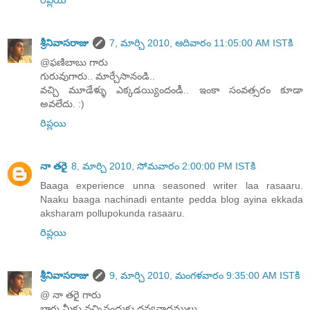
శ్రీనివాసరాజు
7, మార్చి 2010, ఆదివారం 11:05:00 AM ISTకి
@ఫణిబాబు గారు
గురువుగారు.. మార్చేసానండి..
వచ్చి మూడేళ్ళు ఎక్కడయ్యిందండీ.. ఇంకా సంవత్సరం కూడా
అవలేదు. :)
రిప్లయి
నా తరై
8, మార్చి 2010, సోమవారం 2:00:00 PM ISTకి
Baaga experience unna seasoned writer laa rasaaru.
Naaku baaga nachinadi entante pedda blog ayina ekkada
aksharam pollupokunda rasaaru.
రిప్లయి
శ్రీనివాసరాజు
9, మార్చి 2010, మంగళవారం 9:35:00 AM ISTకి
@ నా తరై గారు
బ్లాగు మీకు నచ్చినందుకు ధన్యవాదములు.