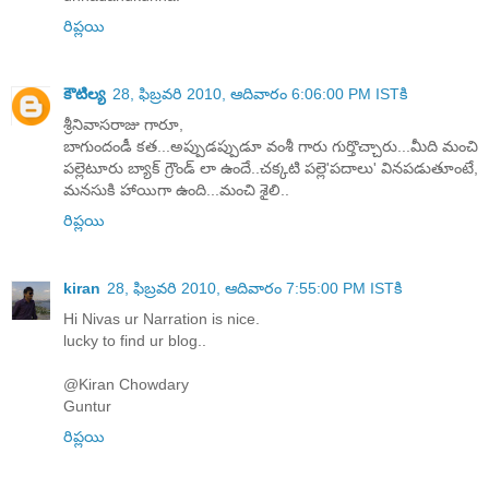
రిప్లయి
కౌటిల్య
28, ఫిబ్రవరి 2010, ఆదివారం 6:06:00 PM ISTకి
శ్రీనివాసరాజు గారూ,
బాగుందండీ కత...అప్పుడప్పుడూ వంశీ గారు గుర్తొచ్చారు...మీది మంచి
పల్లెటూరు బ్యాక్ గ్రౌండ్ లా ఉందే..చక్కటి పల్లె'పదాలు' వినపడుతూంటే,
మనసుకి హాయిగా ఉంది...మంచి శైలి..
రిప్లయి
kiran
28, ఫిబ్రవరి 2010, ఆదివారం 7:55:00 PM ISTకి
Hi Nivas ur Narration is nice.
lucky to find ur blog..
@Kiran Chowdary
Guntur
రిప్లయి