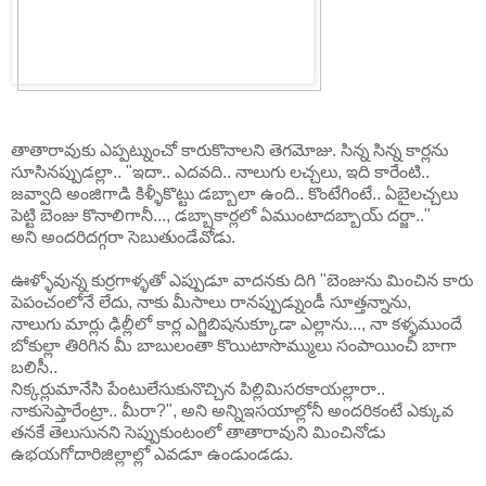
తాతారావుకు ఎప్పట్నుంచో కారుకొనాలని తెగమోజు. సిన్న సిన్న కార్లను
సూసినప్పుడల్లా.. "ఇదా.. ఎదవది.. నాలుగు లచ్చలు, ఇది కారేంటి..
జవ్వాది అంజిగాడి కిళ్ళీకొట్టు డబ్బాలా ఉంది.. కొంటేగింటే.. ఏబైలచ్చలు
పెట్టి బెంజు కొనాలిగానీ..., డబ్బాకార్లలో ఏముంటాదబ్బాయ్ దర్జా.."
అని అందరిదగ్గరా సెబుతుండేవోడు.
ఊళ్ళోవున్న కుర్రగాళ్ళతో ఎప్పుడూ వాదనకు దిగి "బెంజును మించిన కారు
పెపంచంలోనే లేదు, నాకు మీసాలు రానప్పుడ్నుండీ సూత్తన్నాను,
నాలుగు మార్లు ఢిల్లీలో కార్ల ఎగ్జిబిషనుక్కూడా ఎల్లాను..., నా కళ్ళముందే
బోకుల్లా తిరిగిన మీ బాబులంతా కొయిటాసొమ్ములు సంపాయించీ బాగా
బలిసీ..
నిక్కర్లుమానేసి పేంటులేసుకునొచ్చిన పిల్లిమిసరకాయల్లారా..
నాకుసెప్తారేంట్రా.. మీరా?", అని అన్నిఇసయాల్లోనీ అందరికంటే ఎక్కువ
తనకే తెలుసునని సెప్పుకుంటంలో తాతారావుని మించినోడు
ఉభయగోదారిజిల్లాల్లో ఎవడూ ఉండుండడు.