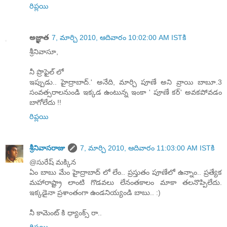
రిప్లయి
అజ్ఞాత
7, మార్చి 2010, ఆదివారం 10:02:00 AM ISTకి
శ్రీనివాసూ,
నీ ప్రొఫైల్ లో
ఇప్పుడు.. హైద్రాబాద్.' అనేది, మార్చి పూణే అని వ్రాయి బాబూ.3
సంవత్సరాలనుండి ఇక్కడ ఉంటున్న ఇంకా ' పూణే కర్' అవకపోవడం
బాగోలేదు !!
రిప్లయి
శ్రీనివాసరాజు
7, మార్చి 2010, ఆదివారం 11:03:00 AM ISTకి
@సురేష్ మక్కిన
ఏం బాబు మేం హైద్రాబాద్ లో లేం.. ప్రస్తుతం పూణేలో ఉన్నాం.. ప్రత్యేక
మహారాష్ట్రా లాంటి గొడవలు లేనంతకాలం మాకా తలనొప్పిలేదు.
ఇక్కడైనా ప్రశాంతంగా ఉండనియ్యండి బాబు.. :)
నీ కామెంట్ కి ధ్యాంక్స్ రా..
రిప్లయి