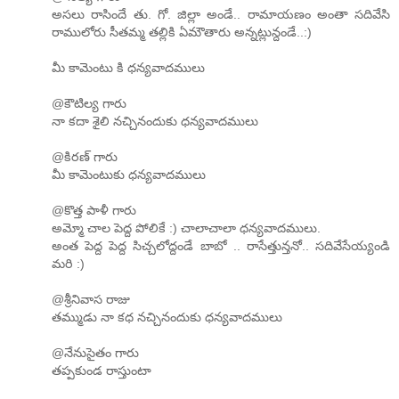
అసలు రాసిందే తు. గో. జిల్లా అండే.. రామాయణం అంతా సదివేసి
రాములోరు సీతమ్మ తల్లికి ఏమౌతారు అన్నట్లున్దండే..:)
మీ కామెంటు కి ధన్యవాదములు
@కౌటిల్య గారు
నా కదా శైలి నచ్చినందుకు ధన్యవాదములు
@కిరణ్ గారు
మీ కామెంటుకు ధన్యవాదములు
@కొత్త పాళీ గారు
అమ్మో చాల పెద్ద పోలికే :) చాలాచాలా ధన్యవాదములు.
అంత పెద్ద పెద్ద సిచ్చలోద్దండే బాబో .. రాసేత్తున్తనో.. సదివేసేయ్యండి
మరి :)
@శ్రీనివాస రాజు
తమ్ముడు నా కధ నచ్చినందుకు ధన్యవాదములు
@నేనుసైతం గారు
తప్పకుండ రాస్తుంటా