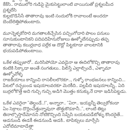
కేకేసి.. రాములోరి గుడిపై మైకుసెట్టులాంటి వాయిసుతో ప్రశ్నలమీద
ప్రశ్నలేసి
కుల్లబొడిసేసే తాతారావు ఇంటి సందులోకి రావాలంటే అందరూ
బెంబేలెత్తిపోతుంటారు.
మూన్నెళ్ళకోసారి మగతాలకిచ్చేసిన పచ్చింగోదారి పొలం పనులు
సూసుకుంటానికని పదిపదిహేనురోజులు ఊళ్ళోలేనప్పుడు తప్ప
తాతారావు కబుర్లబాధ పల్లేక ఆ దొడ్లో పిట్టకూడా వాలటానికి
భయపడిపోతుంటాయి.
ఒకేళ తప్పుజారో.. మరిసిపోయో ఎవడైనా ఆ ఈదిలోకొచ్చి తాతారావు
కంటికి సిక్కాడా అంతే సంగతులు.. పిలిస్తే ఎల్లాల్సిందే., ఎళ్ళామా
ఊళ్ళోవోళ్ళ
రాజకీయాలు కాన్నించి రాసలీలలొరకూ.., గుళ్ళో రాంభజనలు కాన్నించి...
పేటలో రచ్చబండ ఇషయాలవరకూ మెరకీది.. పల్లపీది ఇషయాలన్నీ.. ఏది
బుర్రలోకొత్తే అది గుచ్చి గుచ్చి అడిగి మొత్తం కనుక్కునే దాకా ఇడిసిపెట్టడు.
ఒకేళ ఎవరైనా "తెల్దండే..!", అన్నారా.. "ఏరా.. ఇయ్యన్నీ తెల్సుకోకండా
ఏం సెక్రాలు దొర్లించేత్తున్నావురా తొత్తుకొడకానీ..", లాంటి తిట్లు
తినాల్సొస్తాదేమోనని నోటికొచ్చింది సెప్పేసి బయటపడేటోళ్ళు కొందరైతే...
ఆడనుండి ఈడకీ ఈడనుండి ఆడకి.. టాపిక్సులు మార్సేసి
ఎదోటిమాటాడేత్తా