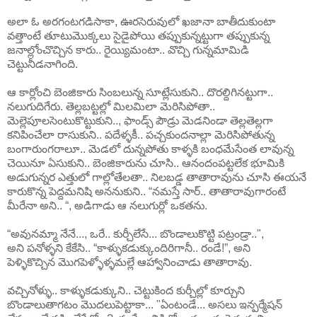
అలా ఓ అరగంటగడిసాకా, ఊరసెరువులో ఖజానా బాతీదుకుంటా
వత్తాంటే తూటుమొక్కలు సైడైపోయి తప్పుకున్నట్టుగా తప్పుకున్న
జనాల్లోంచొచ్చిన కారు.. రైయ్యిమంటా.. వొచ్చి గున్నమామిడి
చెట్టునీడనాగింది.
ఆ కార్లోంచి బెంజికారు సింబలున్న సూట్లేసుకుని.. దొరల్దిగినట్టుగా..
నలుగుదిగేరు. తెల్లబట్టల్లో మిలమిలా మెరిసిపోతా..
మెల్లెపూలసెంటుకొట్టుకుని.., ఫాండ్స్ పౌడ్రు మెడనిండా తెల్లతెల్లగా
కనిపించేలా రాసుకుని.. పదేళ్ళకీ.. పచ్చకుందనాల్లా మెరిసిపోతున్న
బంగారుంగరాలూ.. మెడలో దున్నపోతు కాళ్ళకి బంధమేసేంత లావున్న
చెయినూ ఏసుకుని.. బెంజికారును చూసి.. ఆనందంపట్టలేక భూమికి
అడుగున్నర ఎత్తులో గాల్లోతేలతా.. నిలబడ్డ తాతారావును చూసి ఈయనే
కారుకొన్న పెద్దమనిషి అననుకుని.. “నమస్తే సార్.. తాతారావుగారంటే
మీరేనా అని.. “, అడిగాడు ఆ నలుగుర్లో ఒకతను.
“అవునమ్మా నేనే..., ఒరే.. కుర్చీలేసే... బొండాలుకొట్టి పట్రండ్రా..",
అని పనోళ్ళని కేకేసి.. “కాళ్ళుకడుక్కుందిరిగానీ.. రండే!”, అని
పెళ్ళికొచ్చిన మొగపెళ్ళోళ్ళమల్లే ఆహ్వానించాడు తాతారావు.
వచ్చినోళ్ళు.. కాళ్ళుకడుక్కుని.. చెట్టుకింద కుర్చీల్లో కూర్చుని
బొండాలుతాగటం మొదలుపెట్టాకా... "ఏంటండే... అసలు ఇన్పర్మేషన్