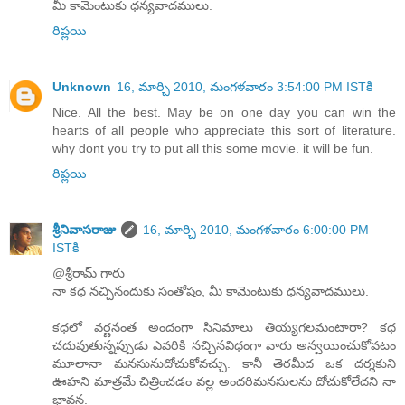
మీ కామెంటుకు ధన్యవాదములు.
రిప్లయి
Unknown
16, మార్చి 2010, మంగళవారం 3:54:00 PM ISTకి
Nice. All the best. May be on one day you can win the
hearts of all people who appreciate this sort of literature.
why dont you try to put all this some movie. it will be fun.
రిప్లయి
శ్రీనివాసరాజు
16, మార్చి 2010, మంగళవారం 6:00:00 PM
ISTకి
@శ్రీరామ్ గారు
నా కధ నచ్చినందుకు సంతోషం, మీ కామెంటుకు ధన్యవాదములు.
కధలో వర్ణనంత అందంగా సినిమాలు తియ్యగలమంటారా? కధ
చదువుతున్నప్పుడు ఎవరికి నచ్చినవిధంగా వారు అన్వయించుకోవటం
మూలానా మనసునుదోచుకోవచ్చు. కానీ తెరమీద ఒక దర్శకుని
ఊహని మాత్రమే చిత్రించడం వల్ల అందరిమనసులను దోచుకోలేదని నా
భావన.