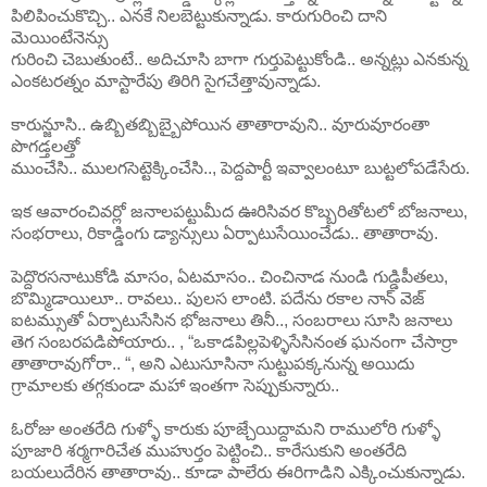
పిలిపించుకొచ్చి.. ఎనకే నిలబెట్టుకున్నాడు. కారుగురించి దాని
మెయింటేనెన్సు
గురించి చెబుతుంటే.. అదిచూసి బాగా గుర్తుపెట్టుకోండి.. అన్నట్లు ఎనకున్న
ఎంకటరత్నం మాస్టారేపు తిరిగి సైగచేత్తావున్నాడు.
కారున్జూసి.. ఉబ్బితబ్బిబ్బైపోయిన తాతారావుని.. వూరువూరంతా
పొగడ్తలత్తో
ముంచేసి.. ములగసెట్టెక్కించేసి.., పెద్దపార్టీ ఇవ్వాలంటూ బుట్టలోపడేసేరు.
ఇక ఆవారంచివర్లో జనాలపట్టుమీద ఊరిసివర కొబ్బరితోటలో బోజనాలు,
సంభరాలు, రికాడ్డింగు డ్యాన్సులు ఏర్పాటుసేయించేడు.. తాతారావు.
పెద్దొరసనాటుకోడి మాసం, ఏటమాసం.. చించినాడ నుండి గుడ్డిపీతలు,
బొమ్మిడాయిలూ.. రావలు.. పులస లాంటి. పదేను రకాల నాన్ వెజ్
ఐటమ్సుతో ఏర్పాటుసేసిన భోజనాలు తినీ.., సంబరాలు సూసి జనాలు
తెగ సంబరపడిపోయారు.. , “ఒకాడపిల్లపెళ్ళిసేసినంత ఘనంగా చేసార్రా
తాతారావుగోరా.. “, అని ఎటుసూసినా సుట్టుపక్కనున్న అయిదు
గ్రామాలకు తగ్గకుండా మహా ఇంతగా సెప్పుకున్నారు..
ఓరోజు అంతరేది గుళ్ళో కారుకు పూజ్చేయిద్దామని రాములోరి గుళ్ళో
పూజారి శర్మగారిచేత ముహుర్తం పెట్టించి.. కారేసుకుని అంతరేది
బయలుదేరిన తాతారావు.. కూడా పాలేరు ఈరిగాడిని ఎక్కించుకున్నాడు.