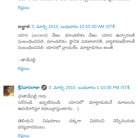
రిప్లయి
అజ్ఞాత
3, మార్చి 2010, బుధవారం 10:55:00 AM ISTకి
యాస (accent) వేఱు. మాండలికం వేఱు. యాస ఉచ్చారణకి
సంబంధించినది. మాండలికం స్థానిక పదజాలానికి, వ్యాకరణభేదాలకీ
సంబంధించినది. యాసలో వ్రాయలేం. మాట్లాడగలం అంతే.
--తాడేపల్లి
రిప్లయి
శ్రీనివాసరాజు
3, మార్చి 2010, బుధవారం 1:10:00 PM ISTకి
@తాడేపల్లి గారు
సరేనండి. ఇప్పటినుండి.. యాసలో మాట్లాడుకునే మాటలను
ఉపయోగిస్తూ కధలువ్రాస్తుంటాను.. :)
తెలియని విషయాలు చక్కగా వివరించి చెప్పినందుకు
ధన్యవాదములు..
రిప్లయి