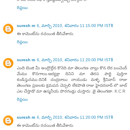
రిప్లయి
suresh m
6, మార్చి 2010, శనివారం 11:15:00 PM ISTకి
ఈ కామెంట్‌ను రచయిత తీసివేశారు.
రిప్లయి
suresh m
6, మార్చి 2010, శనివారం 11:20:00 PM ISTకి
ఎంది బెంజి మీ అంద్రొల్లేన కొనెది మా తెలంగణ వాల్లు కొన లెర.బంచెంద్
మేము కొనగాలం.ఆద్యక్షా దినిని మా తెరస పార్టి పుర్తిగా
కండిస్తునము.దినికి చంద్రబాబు నాయుడు మళ్ళ శ్రీనివాస్ రాజు
తెలంగణ ప్రజలకు క్షమపన చెప్పలి లేకపొతె రాజు హైదరబాద్ లొ జాబ్
ఎల చేస్తాడొ మా ఉస్మనీయ పొరగండ్లు చుస్తారు .జై తెలంగణా. K.C.R
రిప్లయి
suresh m
6, మార్చి 2010, శనివారం 11:20:00 PM ISTకి
ఈ కామెంట్‌ను రచయిత తీసివేశారు.