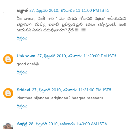
అజ్ఞాత
27, ఫిబ్రవరి 2010, శనివారం 11:11:00 PM ISTకి
ఏం బాబూ, వంశీ గారి ' మా దిగువ గోదావరి కథలు' ఆపేయమని
చెప్దామా? నువ్వు ఇలాటి బ్రహ్మాండమైన కథలు చెప్పేస్తుంటే, ఇంక
ఆయనవి ఎవరు చదువుతారూ? గ్రేట్ !!!!!!!!!!!
రిప్లయి
Unknown
27, ఫిబ్రవరి 2010, శనివారం 11:20:00 PM ISTకి
good one!@
రిప్లయి
Sridevi
27, ఫిబ్రవరి 2010, శనివారం 11:21:00 PM ISTకి
idanthaa nijangaa jarigindaa? baagaa raasaaru.
రిప్లయి
సుభద్ర
28, ఫిబ్రవరి 2010, ఆదివారం 1:40:00 AM ISTకి