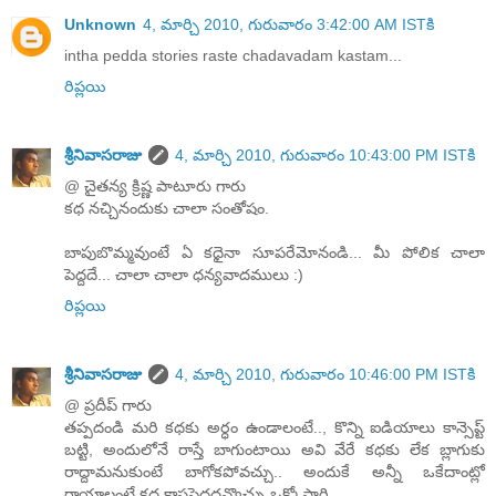
Unknown
4, మార్చి 2010, గురువారం 3:42:00 AM ISTకి
intha pedda stories raste chadavadam kastam...
రిప్లయి
శ్రీనివాసరాజు
4, మార్చి 2010, గురువారం 10:43:00 PM ISTకి
@ చైతన్య క్రిష్ణ పాటూరు గారు
కధ నచ్చినందుకు చాలా సంతోషం.
బాపుబొమ్మవుంటే ఏ కధైనా సూపరేమోనండి... మీ పోలిక చాలా
పెద్దదే... చాలా చాలా ధన్యవాదములు :)
రిప్లయి
శ్రీనివాసరాజు
4, మార్చి 2010, గురువారం 10:46:00 PM ISTకి
@ ప్రదీప్ గారు
తప్పదండి మరి కధకు అర్ధం ఉండాలంటే.., కొన్ని ఐడియాలు కాన్సెప్ట్
బట్టి, అందులోనే రాస్తే బాగుంటాయి అవి వేరే కధకు లేక బ్లాగుకు
రాద్దామనుకుంటే బాగోకపోవచ్చు.. అందుకే అన్నీ ఒకేదాంట్లో
రాయాలంటే కధ కాస్తపెద్దదవ్వొచ్చు ఒక్కోసారి.