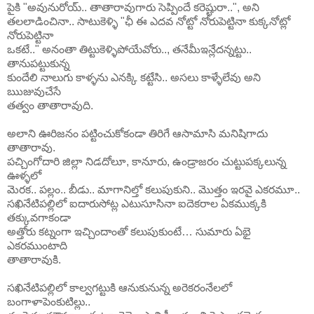
పైకి "అవునురోయ్.. తాతారావుగారు సెప్పిందే కరెష్టురా..", అని
తలలాడించినా.. సాటుకెళ్ళి "ఛీ ఈ ఎదవ నోట్టో నోరుపెట్టినా కుక్కనోట్లో
నోరుపెట్టినా
ఒకటే.." అనంతా తిట్టుకెళ్ళిపోయేవోరు.., తనేమీఇన్లేదన్నట్టు..
తానుపట్టుకున్న
కుందేలి నాలుగు కాళ్ళను ఎనక్కి కట్టేసి.. అసలు కాళ్ళేలేవు అని
ఋజువుచేసే
తత్వం తాతారావుది.
అలాని ఊరిజనం పట్టించుకోకండా తిరిగే ఆసామాసి మనిషిగాదు
తాతారావు.
పచ్చింగోదారి జిల్లా నిడదోలూ, కానూరు, ఉండ్రాజరం చుట్టుపక్కలున్న
ఊళ్ళలో
మెరక.. పల్లం.. బీడు.. మాగానిల్తో కలుపుకుని.. మొత్తం ఇరవై ఎకరమూ..
సఖినేటిపల్లిలో ఐదారుసోట్ల ఎటుసూసినా ఐదెకరాల ఏకముక్కకి
తక్కువగాకండా
అత్తోరు కట్నంగా ఇచ్చిందాంతో కలుపుకుంటే… సుమారు ఏభై
ఎకరముంటాది
తాతారావుకి.
సఖినేటిపల్లిలో కాల్వగట్టుకి ఆనుకునున్న అరెకరంనేలలో
బంగాళాపెంకుటిల్లు..