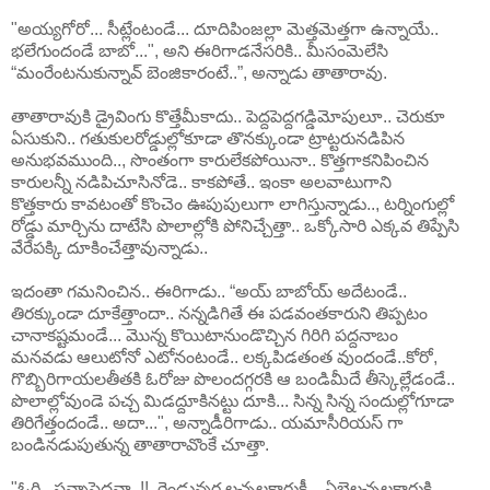
"అయ్యగోరో... సీట్లేంటండే... దూదిపింజల్లా మెత్తమెత్తగా ఉన్నాయే..
భలేగుందండే బాబో...", అని ఈరిగాడనేసరికి.. మీసంమెలేసి
“మంరేంటనుకున్నావ్ బెంజికారంటే..”, అన్నాడు తాతారావు.
తాతారావుకి డ్రైవింగు కొత్తేమీకాదు.. పెద్దపెద్దగడ్డిమోపులూ.. చెరుకూ
ఏసుకుని.. గతుకులరోడ్డుల్లోకూడా తొనక్కుండా ట్రాట్టరునడిపిన
అనుభవముంది.., సొంతంగా కారులేకపోయినా.. కొత్తగాకనిపించిన
కారులన్నీ నడిపిచూసినోడె.. కాకపోతే.. ఇంకా అలవాటుగాని
కొత్తకారు కావటంతో కొంచెం ఊపుపులుగా లాగిస్తున్నాడు.., టర్నింగుల్లో
రోడ్డు మార్చిను దాటేసి పొలాల్లోకి పోనిచ్చేత్తా.. ఒక్కోసారి ఎక్కవ తిప్పేసి
వేరేపక్కి దూకించేత్తావున్నాడు..
ఇదంతా గమనించిన.. ఈరిగాడు.. “అయ్ బాబోయ్ అదేటండే..
తిరక్కుండా దూకేత్తాందా.. నన్నడిగితే ఈ పడవంతకారుని తిప్పటం
చానాకష్టమండే... మొన్న కొయిటానుండొచ్చిన గిరిగి పద్దనాబం
మనవడు ఆలుటోనో ఎటోనంటండే.. లక్కపిడతంత వుందండే..కోరో,
గొబ్బిరిగాయలతీతకి ఓరోజు పొలందగ్గరకి ఆ బండిమీదే తీస్కెల్లేడండే..
పొలాల్లోవుండె పచ్చ మిడద్దూకినట్టు దూకి... సిన్న సిన్న సందుల్లోగూడా
తిరిగేత్తందండే.. అదా...", అన్నాడీరిగాడు.. యమాసీరియస్ గా
బండినడుపుతున్న తాతారావొంకే చూత్తా.
"ఓరి.. సన్నాసెదవా..!!, రెండున్నర లచ్చలకారుకీ... ఏబైలచ్చలకారుకి