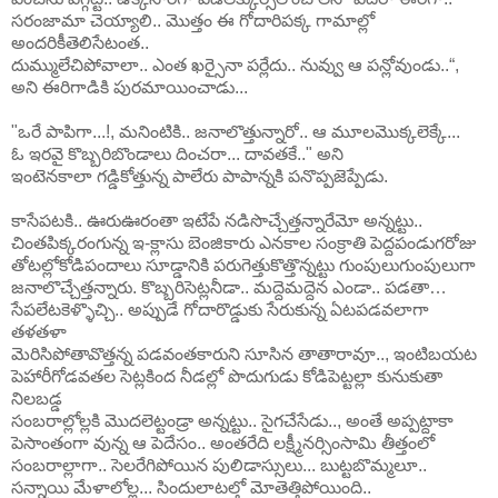
సరంజామా చెయ్యాలి.. మొత్తం ఈ గోదారిపక్క గామాల్లో
అందరికీతెలిసేటంత..
దుమ్ములేచిపోవాలా.. ఎంత ఖర్సైనా పర్లేదు.. నువ్వు ఆ పన్లోవుండు..“,
అని ఈరిగాడికి పురమాయించాడు...
"ఒరే పాపిగా...!, మనింటికి.. జనాలొత్తున్నారో.. ఆ మూలమొక్కలెక్కే...
ఓ ఇరవై కొబ్బరిబొండాలు దించరా... దావతకే.." అని
ఇంటెనకాలా గడ్డికోత్తున్న పాలేరు పాపాన్నకి పనొప్పజెప్పేడు.
కాసేపటకి.. ఊరుఊరంతా ఇటేపే నడిసొచ్చేత్తన్నారేమో అన్నట్టు..
చింతపిక్కరంగున్న ఇ-క్లాసు బెంజికారు ఎనకాల సంక్రాతి పెద్దపండుగరోజు
తోటల్లోకోడిపందాలు సూడ్డానికి పరుగెత్తుకొత్తొన్నట్టు గుంపులుగుంపులుగా
జనాలొచ్చేత్తన్నారు. కొబ్బరిసెట్లనీడా.. మద్దెమద్దెన ఎండా.. పడతా…
సేపలేటకెళ్ళొచ్చి.. అప్పుడే గోదారొడ్డుకు సేరుకున్న ఏటపడవలాగా
తళతళా
మెరిసిపోతావొత్తన్న పడవంతకారుని సూసిన తాతారావూ.., ఇంటిబయట
పెహారీగోడవతల సెట్లకింద నీడల్లో పొదుగుడు కోడిపెట్టల్లా కునుకుతా
నిలబడ్డ
సంబరాల్లోల్లకి మొదలెట్టండ్రా అన్నట్టు.. సైగచేసేడు.., అంతే అప్పట్దాకా
పెసాంతంగా వున్న ఆ పెదేసం.. అంతరేది లక్ష్మీనర్సింసామి తీత్తంలో
సంబరాల్లాగా.. సెలరేగిపోయిన పులిడాస్సులు... బుట్టబొమ్మలూ..
సన్నాయి మేళాలోల్ల... సిందులాటల్తో మోతెత్తిపోయింది..