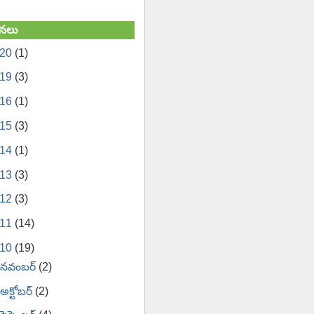
నలు
020
(1)
019
(3)
016
(1)
015
(3)
014
(1)
013
(3)
012
(3)
011
(14)
010
(19)
నవంబర్
(2)
అక్టోబర్
(2)