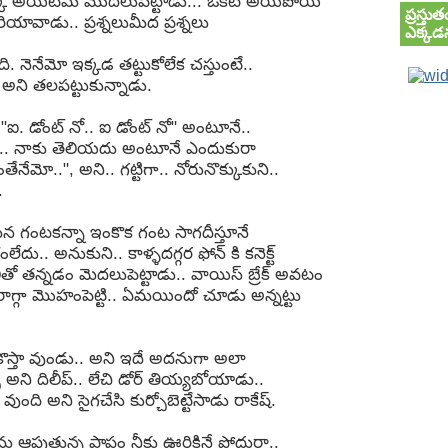
కొక్క అయిటమ్ మొదలుపెట్టాడు... ఒకటి అయిపోయి
ప్రస్త
ొరియావాడు.. ప్రశ్నలుమీద ప్రశ్నలు
ఎక్కడన
ంది. నెనేమో ఇక్కడ తట్టుకోలేక చస్తుంటే..
.. అని తలపట్టుకున్నాడు.
"ఐ. డోంట్ నో.. ఐ డోంట్ నో" అంటూనే..
రే.. నాకు తెలియదు అంటూనే ఎందుకురా
తేనేమో..", అని.. గట్టిగా.. నోరునొక్కుకుని..
.
ిన గంటకన్నా ఇంకొక గంట సాగదీస్తూనే
ేదు.. అనుకుని.. కాళ్ళదగ్గర ఫోన్ కి కనెక్ట్
తో తన్నడం మెదలుపెట్టాడు.. వాయిస్ బ్రేక్ అవటం
రాగ్గా మొహంపెట్టి.. ఏమయిందో చూడు అన్నట్టు
చుకొస్తా వుండు.. అని ఇదే అదనుగా అలా
్చు అని దిలీప్.. లేచి డోర్ తియ్యబోయాడు..
 వుంది అని సైగచేసి కుర్చోబెట్టేసాడు రాకేష్.
లను ఆపుతున్న పాపం నీకు ఊరికినే పోదురా..