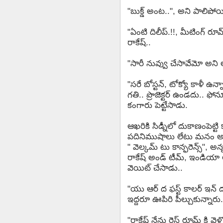
"బుక్డ్ అంట..", అని పాలిపోయ
"ఏంటి దిలీప్.!!, మీటింగ్ రూ
రాకేష్..
"సారీ నువ్వు చేసావేమో అని 
"సరే బోస్టన్, టోక్యో కాళీ ఉన
గతి.. ప్రొజెక్టర్ ఉండదు..
కంగారు పెట్టేసాడు.
ఆఖరికి సిడ్నీలో దుకాణంపెట్టి 
పదినిముషాలు లేటు మనం అన
" వెల్కమ్ టు కాన్ఫరెన్స్", 
రాకేష్ అండ్ టీమ్, ఇండియా ఆఫ్
వెయిట్ చేసాడు..
"యు ఆర్ ద ఫస్ట్ కాలర్ ఇన్ ద క
ఇద్దరూ ఊపిరి పీల్చుకున్నారు.
"రాకేష్ నేను రెస్ట్ రూమ్ కి వె