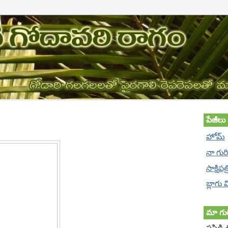
పేజీలు
హోమ్
నా గుర
సాక్షిపత
బ్లాగు
మా గుర
పసిడి 