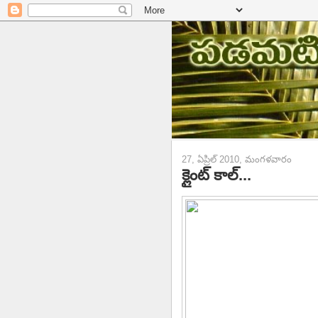
27, ఏప్రిల్ 2010, మంగళవారం
క్లైంట్ కాల్...