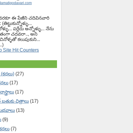
damatigodavari.com
వరకూ ఈ పేజీని చదివినవారి
(తిట్టుకున్నోళ్ళు...
ోళ్ళు... పర్లేదు అన్నోళ్ళు... నేను
ంగా చదవరా.., అని
చినోళ్ళతో కలుపుకుని...
.)
 (కధలు)
(27)
కధలు
(17)
ాస్త్రాలు
(17)
ేర్ బతుకు చిత్రాలు
(17)
ుభవాలు
(13)
ు
(9)
 కధలు
(7)