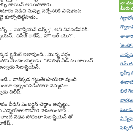
నా మన
వాళ్ళు జాయిన్ అయిపోతారు..
మీరు 
ంతదూరం నడిచి నువ్వు వచ్చేసరికి పావుగంట
ి కూర్చోబెట్టేసాడు..
గిద్దావో
గొల్లకా
స్ ... సెబాష్టియన్ డెర్క్స్", అని వినపడేసరికి.
్టియన్.. దిసీజ్ రాకేష్.. హౌ ఆర్ యు?",
తాతారా
'జంపో
కడ క్లైమేట్ ఇలావుంది.. మొన్న వర్షం
నాన్నమ
సోది మొదలుపెట్టాడు. "జిహాంగ్ నీడ్ టు జాయిన్
రిమ్ జ
అన్నాడు సెబాష్టియన్.
బ్రహ్మీ 
ి... నాకిక్కడ గట్టుతెగిపోయేలా వుంది
ఈనాట
ంటూ ఇబ్బందిపడిపోతూ నెమ్మదిగా
బిల్ గ
ాడు దిలీప్.
వారఫ
ం వీడిని ఎంటర్టైన్ చేద్దాం అన్నట్టు..
మూడు
నీ ఎన్నిరోజులకొకసారి వెళుతుంటావ్..
లాంటి వెధవ సోదంతా సెబాష్టియన్ తో
నీ స్నే
కేష్..
పెళ్ళిగ