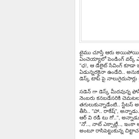
టైము చూస్తే ఆరు అయిపోయింద
ఏంచెయ్యాలో పెండింగ్ వర్క్ ఎ
"ఛ!, ఆ డేలైట్ సేవింగ్ కూడా
ఏడున్నరకైనా ఉండేది.. అనుకుం
డెస్క్ టాప్ పై నాలుగైదుసార్లు రైట
సడెన్ గా డెస్క్ మీదవున్న ఫోన
నెంబరు కనబడేసరికి చెమటలు 
తగులుకున్నాడేంటి.. స్టేటస
తీసి.. "హా.. రాకేష్", అన్నా
ఆర్ వి రడీ టు గో..", అన్నాడు 
"నో.., నాట్ ఎక్సాట్లీ.., ఇంకా అ
అంటూ రాసిపెట్టుకున్న చిట్టా