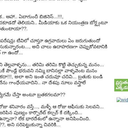
ిక.. ఆహా.. ఏబాగుందీ బిజినెస్...!!!,
చకూడదో తెలియని.. మీడియాకు ఒక నియంత్రణ బోర్డ్లంటూ
పోతుంటాయా??.
ఆపరేషన్లు టీవిలో చూస్తూ ఉగ్రవాదులు ఏం జరుగుతుందో
ుగీసుకున్నారంట..., అది చాలు ఉదాహరణగా చెప్పుకోవటానికి
గా ఉందో...
ి తెల్లవాళ్ళను... తరిమి తరిమి కొట్టి తెచ్చుకున్న మనం...
కే పౌండ్లే భరువని నమ్మి బానిసల్లా వాళ్ళవెంట మనం
ేటే కదా!!!, అలా అని ఇంత చదువూ చదివి... బ్రతుకు బండి
ప్రస్త
ూ నేను గాంధేయవాదిని.. నా దేశపు నూలు వస్త్రాలే
ఎక్కడన
్యోగమే చేస్తా అంటూ బ్రతకగలమా??
ోజు శనివారం వస్తే..., మళ్ళీ ఆ రోజు ఆఫీసుకు సెలవని...
ిపిన పుణ్యం కార్పొరేట్ కల్చర్ కే దక్కింది...
ో ఉన్నానా? లేక భారదేశంలో ఉన్నానా అనిపించింది.
?, అని సరిపెట్టుకున్నా చివరికి...