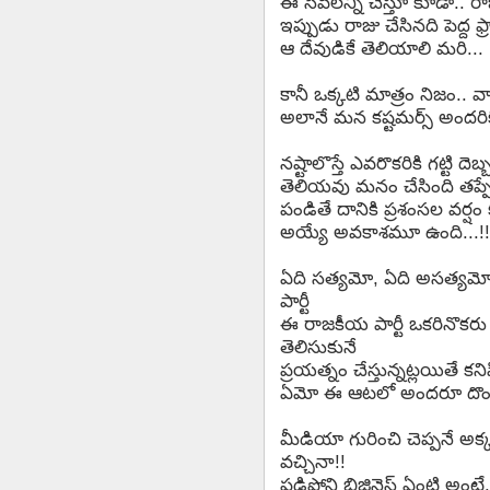
ఈ సేవలన్నీ చేస్తూ కూడా.. ర
ఇప్పుడు రాజు చేసినది పెద్ద ఫ
ఆ దేవుడికే తెలియాలి మరి...
కానీ ఒక్కటి మాత్రం నిజం.. 
అలానే మన కష్టమర్స్ అందరిక
నష్టాలొస్తే ఎవరొకరికి గట్టి 
తెలియవు మనం చేసింది తప్ప
పండితే దానికి ప్రశంసల వర్షం
అయ్యే అవకాశమూ ఉంది...!!
ఏది సత్యమో, ఏది అసత్యమో త
పార్టీ
ఈ రాజకీయ పార్టీ ఒకరినొకరు
తెలిసుకునే
ప్రయత్నం చేస్తున్నట్లయితే క
ఏమో ఈ ఆటలో అందరూ దొంగలే
మీడియా గురించి చెప్పనే అక్క
వచ్చినా!!
పడిపోని బిజినెస్ ఏంటి అంటే.