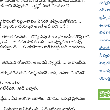
ాజు మోసం చేసారు అంటే నేను జీర్ణించుకోలేని విషయం.
నాన్నమ
్రాడ్ అని చెప్పుకునే వార్తల్లో ఎంత నిజముందో
రిమ్ జ
బ్రహ్మీ 
వ్యాపారంలో నష్టం-లాభం ఎవరూ తప్పించుకోలేనివి...,
ఈనాట
ీ న్యాయం చెయ్యాలి అంటే అదీ కాని పనే!!
బిల్ గ
దెబ్బ తగలక మానదు... కొన్ని విషయాలు ప్రాణంమీదకొస్తే కాని
వారఫ
ే అని... ఆ సమయానికి అది.. ఒక వ్యూహం కావచ్చు...
 కురుస్తుంది..., పండకపోయి బెడిసికొట్టి అది బడామోసం
మూడు
నీ స్నే
ెలియని రోజులివి. అందరిదీ స్వార్ధమే..., ఆ రాజకీయ
పెళ్ళిగ
ఆచార్
 తక్కువచేసుకుని మాట్లాడటమే కాని, అసలు నిజమేదో
యాంత్ర
నిపించడంలేదు.
నేమో...అదీ చెప్పలేం.
ఇప్పటి
విషయా
ర్లేదు.. ఏది జరిగినా ఆకాశం.. భూమి.. ఒక్కటై ప్రళయం
.. మీడియా అనిపిస్తుంది.. ఏది జరిగినా వాళ్ళకు