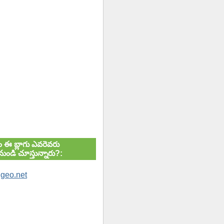
ుతం ఈ బ్లాగు ఎవరెవరు
ుండి చూస్తున్నారు?: