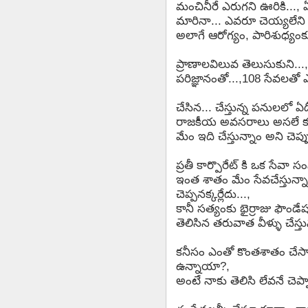
మంచినీరే ఎరుగని ఊరికి..., ఏ
మారినా... ఎవరూ చెయ్యలేని
అలాగే ఆరోగ్యం, పారిశుధ్యంకు
ప్రాణాలవిలువ తెలుసుకుని...
పరిజ్ఞానంతో...,108 సేవలతో
చేసిన... చేస్తున్న పనులలో ఏ
రాజకీయ అవసరాలు అసలే కని
మేం ఇది చేస్తున్నాం అని చెప్ప
ప్రతీ కార్పొరేట్ కి ఒక సేవా సం
ఇంత శాతం మేం సేవచేస్తున్న
చెప్పనక్కర్లేదు...,
కానీ సత్యంకు భైర్రాజు ఫౌండ
తెలిసిన తరువాత వీళ్ళు చేస్
కనీసం ఎంతో కొంతశాతం చేసాం 
ఉన్నాయా?,
అంటే నాకు తెలిసి లేవనే చెప్ప