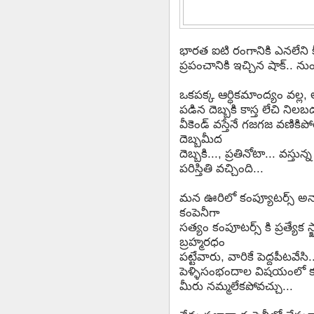
భారత ఐటి రంగానికి ఎనలేని కీర్
ప్రపంచానికి ఇచ్చిన షాక్.. న
ఒకపక్క ఆర్ధికమాంద్యం వల్ల, అమ
పడిన దెబ్బకి కాస్త లేచి ని
వీకెండ్ వస్తేనే గజగజ వణికిప
దెబ్బమీద
దెబ్బకి..., ప్రతినోటా... వస్తు
పరిస్తితి వచ్చింది...
మన ఊరిలో కంప్యూటర్స్ అన్నా,
కంపెనీగా
సత్యం కంపూటర్స్ కి ప్రత్యేక స
బ్రహ్మరధం
పట్టేవారు, వారికే పెద్దపీటవేస
పెళ్ళిసంభందాల విషయంలో కూడ
మీరు నమ్మలేకపోవచ్చు...