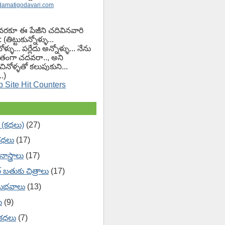
damatigodavari.com
వరకూ ఈ పేజీని చదివినవారి
(తిట్టుకున్నోళ్ళు...
ోళ్ళు... పర్లేదు అన్నోళ్ళు... నేను
ంగా చదవరా.., అని
చినోళ్ళతో కలుపుకుని...
.)
 (కధలు)
(27)
కధలు
(17)
ాస్త్రాలు
(17)
ేర్ బతుకు చిత్రాలు
(17)
ుభవాలు
(13)
ు
(9)
 కధలు
(7)