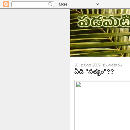
20, జనవరి 2009, మంగళవారం
ఏది "సత్యం"??