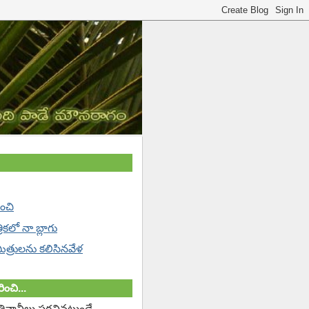
ించి
్రికలో నా బ్లాగు
 మిత్రులను కలిసినవేళ
ించి...
తివాచీలు పరచినట్లుండే