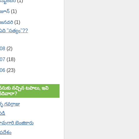
సెప్టెంబర్
(1)
జూన్
(1)
జనవరి
(1)
ఏది "సత్యం"??
008
(2)
007
(18)
006
(23)
సుకు నచ్చిన టపాలు, ఇవి
చదివారా?
ళ్ళ గవర్రాజు
విడి
వుగారి బెంజికారు
'పదేశం