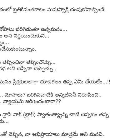
ంచంలో బ్రతికినంతకాలం మనఃస్సాక్షి చంపుకోవాల్సిందే,
తోపాటు పరిగెడుతూ ఉన్నమనం...
 అని నిర్ణయించుకుని...
ాం...
ంచేసుకుంటున్నాం.
్పించినా తప్పించొచ్చు...
 అని చెప్పినా చెప్పొచ్చు...
 మనం ప్రేక్షకులలాగా చూడగలం తప్ప ఏమీ చేయలేం...!!
. మోసాలు? జరిగినవాటికి అన్నిటిననీ నిరూపించి..
సి... న్యాయమే జరిగిందంటారా??
ాసి వాక్ (బ్లాగ్) స్వాతంత్య్రాన్ని చాటి చెప్పటం తప్ప
ు...
ంతో చెప్పిన, నా ఆభిప్రాయాలు మాత్రమే అని మనవి.