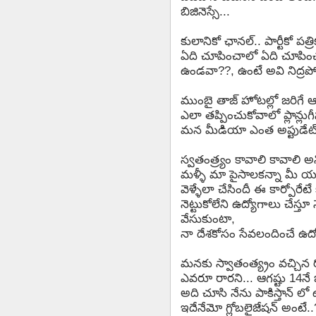
బిజినెస్సే...
కులానికో ఛానల్.. పార్టీకో పత్ర
ఏది చూపించాలో ఏది చూపిం
ఉండవా??, ఉంటే అవి నిద్ర
ముంబై తాజ్ హోటల్లో జరిగే 
ఎలా తప్పించుకోవాలో ప్లాన్ల
మన మీడియా ఎంత అప్టుడేట్ 
స్వతంత్ర్యం కావాలి కావాలి అన
మళ్ళీ మా పైసాలకన్నా మీ యు
వెళ్ళేలా చేసిందీ ఈ కార్పోర
నెట్టుకోలేని ఉద్యోగాలు చేస్త
వేసుకుంటా,
నా దేశకోసం సేవలందించే ఉద
మనకు స్వాతంత్య్రం వచ్చిన ర
ఎవరూ రారని... ఆగష్టు 14నే జర
అది చూసి నేను పాకిస్తాన్ ల
ఇదేనేమో గ్లోబలైజేషన్ అంటే..?