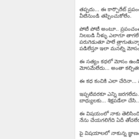
తప్పదు... ఈ కార్పొరేట్ ప్రప
వీటినుండి తప్పించుకోలేం.
పోటీ పోటీ అంటూ.. ప్రపంచం
నిలబడి నీళ్ళు ఎలాగూ తాగలేం
పరుగెడుతూ పాలే త్రాగుతున్న
పడిలేస్తూ ఇలా మనల్ని మోస
ఈ సత్యం కధలో మోసం ఉండి తప
మోసమేలేదు... అంతా కల్పితకధ
ఈ కధ కంచికి ఎలా చేరినా...
ఇప్పటివరకూ ఎన్ని జరగలేదు..
బాధ్యులకు... శిక్షపడేలా చే
ఈ విషయంలో నాకు తెలిసింది వ్ర
నేను చేయగలిగేది ఏదీ తోచలేద
పై విషయాలలో నాకున్న జ్ఞాణ