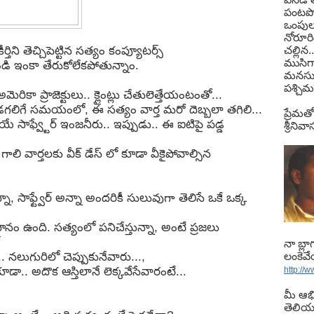
పంటపొ
ఒంపులు 
నోరూర
తిని తెచ్చిపెట్టిన సత్యం కంప్యూటర్స్
చల్లిన.
ముసిగా
ుండి ఇంకా తేరుకోలేకపోతున్నాం.
మనసు
పశ్చిమ
ెరికా ప్రాజెక్టులు.. క్లైంట్లు చేతులెత్తేయంటంతో...
లబడగలిగే సమయంలో, ఈ సత్యం వార్త మరో దెబ్బలా తగిలి...
ప్రేమతో
ోయే సాఫ్వ్టేర్ ఇంజనీరు.. ఇప్పుడు.. ఈ ఐటిపై పడ్డ
శ్రీని
న్న గాలి వార్తలకు వీక్ డేస్ లో కూడా వీకైపోవాల్సిన
 సాఫ్ట్వేర్ అన్నా అందరికీ సులువుగా తెలిసే ఒకే ఒక్క
్క్షానం ఉంది. సత్యంలో పనిచేస్తున్నా, అంటే ప్రజలు
నా బ్ల
ి... నలుగురిలో చెప్పుకునేవారు...,
లంకెవ
ా.. అదొక ఆస్తిలానే లెక్కవేసేవారంటే...
http://
మీ ఆభ
తెలియ