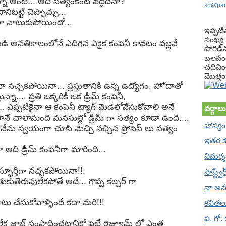
్నా అంటే... అది సత్యంకంటే పెద్దదేనా?
sri@pa
ిబట్టే చెప్పొచ్చు...
ా నాటుకుపోయిందో...
ఇప్పటి
సంఖ్య : 
బడి అనతికాలంలోనే ఎదిగిన ఎకైక కంపెనీ కావటం వల్లనే
పొగిడిన
బలవంత
చదివిం
మొత్తం.
 నచ్చకపోయినా... ప్రస్తుతానికి ఉన్న ఉద్యోగం, హోదాతో
ున్నా.... ప్రతి ఒక్కరికీ ఒక డ్రీమ్ కంపెనీ,
. ఎప్పటికైనా ఆ కంపెనీ ట్యాగ్ మెడలోవేసుకోవాలి అనే
వర్గాలు
నే చాలామంది మనసుల్లో డ్రీమ్ గా సత్యం కూడా ఉంది...,
హాస్యం
ేను స్వయంగా చూసి మెచ్చి నచ్చిన ప్రోసెస్ లు సత్యం
ఇతర 
అది డ్రీమ్ కంపెనీగా మారింది...
విమర్శన
్ఫూర్తిగా నచ్చకపోయినా!!,
సాఫ్ట్వ
ుకుతెరువులేకపోతే అదే... గొప్ప కల్చర్ గా
నా అన
ాటు చేసుకోవాళ్ళిందే కదా మరి!!!
కవితల
ప. గో.
క జాబ్ సంపాదించటానికో పెట్టే రెజ్యూమ్ లో ఎంత