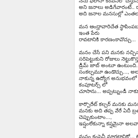
నేను ఫలానా కంపెనీలో చేస్తున
అని జనాలు అడిగేవారంటే.. దాన
అది జనాల మనసుల్లో ఎంతల
మన ఆంధ్రావారిచేత స్థాపింప
ఇంత పేరు
రావటానికి కారణంకావొచ్చు...
మనం చేసే పని మనకు నచ్చినా
సరిపెట్టుకుని రోజులు నెట్టుకొస్త
డ్రీమ్ జాబ్ అంటూ ఉంటుంది..
సంకల్పమూ ఉండొచ్చు..., అలా
నాకున్న ఉద్యోగ అనుభవంలో న
కంపూటర్స్ లో
చూసాను... అప్పట్నుండీ నాకూ 
కార్పొరేట్ కల్చర్ మనకు మనస
మనకు అది తప్ప వేరే ఏదీ బ్రత
చెప్పుకుంటాం...,
ఇష్షంలేకున్నా కష్షమైనా అలవ
మనం కంపెనీ మారటానికో... లే