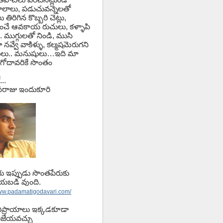
లాలు, పడుచువన్నెలతో
తిరిగిన కొబ్బరి చెట్లు,
ించే ఆవకాయ రుచులు, కళ్ళాపి
.. ముగ్గులతో నిండి, ముసి
 నవ్వే వాకిళ్ళు, కల్మషమెరుగని
లు.. మనుషులు…ఇది మా
గోదావరికే సొంతం
...
వాసరాజు ఇందుకూరి
ాగు ఇప్పుడు సొంతపేరుకు
ేయబడి వుంది.
www.padamatigodavari.com/
ిప్రాయాలు ఇక్కడకూడా
జేయవచ్చు