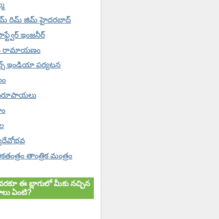
్మ
ిమ్ రిమ్ జిమ్ హైదరబాద్
సాఫ్ట్వేర్ ఇంజనీర్
ి రామాయణం
ేట్స్ ఇండియా పర్యటన
లం
రూపాయలు
హం
ోల
యదేవోభవ
ికతంత్రం తాంత్రిక మంత్రం
వరకూ ఈ బ్లాగులో మీకు నచ్చిన
లు ఏంటి?