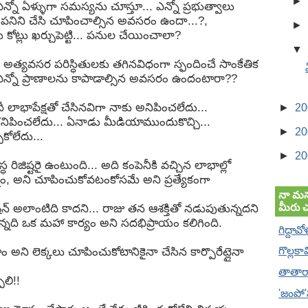
►
న్నో ఏళ్ళుగా సమస్యను చూస్తూ... ఎన్నో ప్రభుత్వాలు
 పనిని చేసి చూపించాల్సిన అవసరం ఉందా...?,
►
 కోట్లు ఖర్చుపెట్టి... పనుల చేయించాలా?
▼
, అత్యవసర పరిస్ధితులకు తగినవిధంగా స్ఫందించే సాంకేతిక
 ఎన్నో ప్రాణాలను కాపాడాల్సిన అవసరం ఉందంటారా??
దీ లాభాపేక్షతో చేసినవిగా నాకు అనిపించలేదు...
►
2
పించలేదు... ఏనాడు మీడియాముందుకొచ్చి...
►
2
ుకోలేదు...
►
2
స్ధ రిజిష్టరై ఉంటుంది... అది కంపెనీకి వచ్చిన లాభాల్లో
ాం, అని చూపించుకోవటంకోసమే అని ప్రత్యేకంగా
నా మన
మీరు 
ేషన్ అలాంటిది కాదని... రాజు తన ఆశక్తితో నడుపుతున్నదని
తున్నది ఒక మహా కార్యం అని సదభిప్రాయం కలిగింది.
గిద్దావో
గొల్లకా
అని లెక్కలు చూపించుకోటానికైనా చేసిన కార్పొరేట్లైనా
తాతారా
ాలి!!
'జంపో