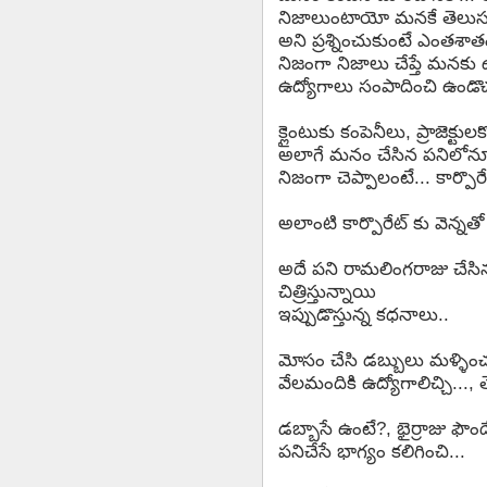
నిజాలుంటాయో మనకే తెలుసు...
అని ప్రశ్నించుకుంటే ఎంతశ
నిజంగా నిజాలు చేప్తే మనకు
ఉద్యోగాలు సంపాదించి ఉండొచ్
క్లైంటుకు కంపెనీలు, ప్రాజెక్
అలాగే మనం చేసిన పనిలోనూ
నిజంగా చెప్పాలంటే... కార్పొ
అలాంటి కార్పొరేట్ కు వెన్నతో 
అదే పని రామలింగరాజు చేసినట్
చిత్రిస్తున్నాయి
ఇప్పుడొస్తున్న కధనాలు..
మోసం చేసి డబ్బులు మళ్ళించటా
వేలమందికి ఉద్యోగాలిచ్చి...
డబ్బాసే ఉంటే?, భైర్రాజు ఫౌండ
పనిచేసే భాగ్యం కలిగించి...