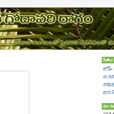
పేజీలు
హోమ్
నా గుర
సాక్షిపత
బ్లాగు
మా గుర
పసిడి 