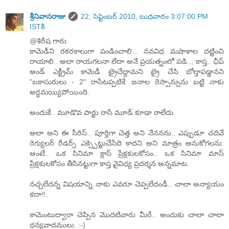
శ్రీనివాసరాజు
22, సెప్టెంబర్ 2010, బుధవారం 3:07:00 PM
ISTకి
@శిరీష గారు
కామెడీని రకరకాలుగా పండించాలి... నవవిధ మషాళాల దట్టించి
రాయాలి.. అలా రాయగలనా లేదా అనే ప్రయత్నంలో పడి.., కాస్త.. ఛీప్
అండ్ ఎక్ట్రీమ్ కామెడీ ట్రైచేద్దామని ట్రై చేసి బోల్తాపడ్డానని
"బకాసురులు - 2" రాసేటప్పటికే జనాల రెస్పాన్సును బట్టి నాకు
అర్ధమయ్యిపోయింది.
అందుకే.. మూడొవ పార్టు రాసే మూడ్ కూడా రాలేదు.
అలా అని ఈ సీరిస్.. పూర్తిగా చెత్త అని నేననను.. ఎప్పుడూ చదివే
రెగ్యులర్ రీడర్స్ ఎక్స్పెట్టుచేసేది కాదని అని మాత్రం అనుకోగలను.
అంటే.. ఒక సినిమా క్లాస్ ప్రేక్షకులకోసం.. ఒక సినిమా మాస్
ప్రేక్షకులకోసం తీసినట్టుగా కాస్త వైవిధ్య ప్రదర్శన అన్నమాట.
నచ్చలేదన్న విషయాన్ని నాకు ఎవరూ చెప్పలేదండీ.. చాలా అన్యాయం
కదా!!.
కామెంటుద్వారా చెప్పిన మొదటివారు మీరే.. అందుకు చాలా చాలా
ధన్యవాదములు. :-)