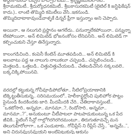
అర్ధంకాకుండా చెప్పిన హెచ్చార్ టీమ్... శ్రీకృష్ణకమిటీలాంటి..
శ్రీరామకమిటీ.. శ్రీదుర్యోధనకమిటీ.. శ్రీబకాసురకమిటీ (టైటిల్ కి జస్టిఫికేషన్
కాదు.).. లాంటి తొమ్మిది కమిటీలు వేసి..ఇకనుండి.
తొమ్మిదిదాటాకావుండేవాళ్ళకే డిన్నర్ ఫ్రీగా ఇస్తున్నాం అని చెప్పారు.
అయినా.. ఆ నలుగురి ప్రస్థానం ఆగలేదు.. పనున్నాలేకపోయినా.. పన్నున్నా
లేకపోయినా.. అన్ లిమిటెడ్ భోజనంకోసం లేనిపనిని.. అన్ లిమిటెడ్ గా
కల్పించుకుని చేస్తూ తినేస్తున్నారు.
కాలంగడిచింది.. కంపెనీ కేంటిన్ మూతపడింది... అన్ లిమిటెడ్ కి
అలవాటు పడ్డ ఆ నాలుగు నాలుకలూ చప్పబడి.. చప్పలించబడి..
మెత్తబడి.. ఒత్తబడి.. చిత్తుచిత్తుచేయబడి.. చేతబడిచేసిన నక్కలవలె..
బక్కచిక్కిపోయినవి.
వరదల్లో కట్టుకున్న గోచీవూడిపోబోతూ.. నీటిలోప్రయాణానికి
టిక్కెట్టుతీసుకున్న.. సరిసమయంలో.. హెలీకాప్టర్లోంచి పులిహోర పొట్లం
పైనుండి కిందకిందకు జారి. మీదమీదకి చేరి.. చేతిదాకావస్తుంటే..
"ఒకటోసారి.. అన్నమా.. మానమా..?, రెండోసారి.. అన్నమా..
మానమా..?", అనుకుంటూ చీటీపాటలా పాటపాడుకుంటున్న ఒక పేద
జీవికి.. ఫైటింగ్ సీన్లో గాల్లోగిరగిరగిరమంటూ.. తిరుగుతూవచ్చే మన
తెలుగుహీరోలాగా.. ఒక ఎండుటాకు.. గోచీప్లేస్ ని రీప్లేస్ చేస్తే.. "అన్నమే..",
అని చిరునవ్వునవ్వుకుని అంటిపెట్టుకున్న ఆకును