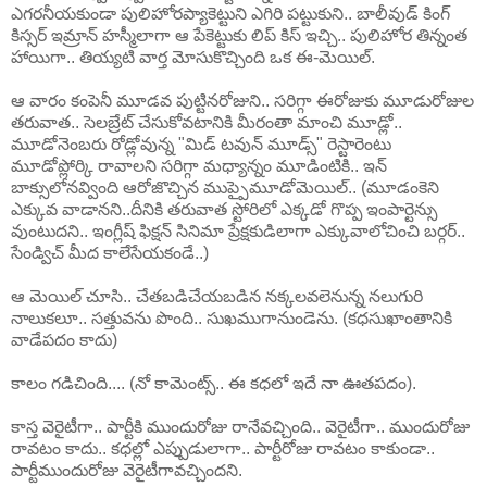
ఎగరనీయకుండా పులిహోరప్యాకెట్టుని ఎగిరి పట్టుకుని.. బాలీవుడ్ కింగ్
కిస్సర్ ఇమ్రాన్ హస్మీలాగా ఆ పేకెట్టుకు లిప్ కిస్ ఇచ్చి.. పులిహోర తిన్నంత
హాయిగా.. తియ్యటి వార్త మోసుకొచ్చింది ఒక ఈ-మెయిల్.
ఆ వారం కంపెనీ మూడవ పుట్టినరోజుని.. సరిగ్గా ఈరోజుకు మూడురోజుల
తరువాత.. సెలబ్రేట్ చేసుకోవటానికి మీరంతా మాంచి మూడ్లో..
మూడోనెంబరు రోడ్లోవున్న "మిడ్ టవున్ మూడ్స్" రెస్టారెంటు
మూడోప్లోర్కి రావాలని సరిగ్గా మధ్యాన్నం మూడింటికి.. ఇన్
బాక్సులోనవ్వింది ఆరోజొచ్చిన ముప్పైమూడోమెయిల్.. (మూడంకెని
ఎక్కువ వాడానని..దీనికి తరువాత స్టోరిలో ఎక్కడో గొప్ప ఇంపార్టెన్సు
వుంటుదని.. ఇంగ్లీష్ ఫిక్షన్ సినిమా ప్రేక్షకుడిలాగా ఎక్కువాలోచించి బర్గర్..
సేండ్విచ్ మీద కాలేసేయకండే..)
ఆ మెయిల్ చూసి.. చేతబడిచేయబడిన నక్కలవలెనున్న నలుగురి
నాలుకలూ.. సత్తువను పొంది.. సుఖముగానుండెను. (కధసుఖాంతానికి
వాడేపదం కాదు)
కాలం గడిచింది.... (నో కామెంట్స్.. ఈ కధలో ఇదే నా ఊతపదం).
కాస్త వెరైటీగా.. పార్టీకి ముందురోజు రానేవచ్చింది.. వెరైటీగా.. ముందురోజు
రావటం కాదు.. కధల్లో ఎప్పుడులాగా.. పార్టీరోజు రావటం కాకుండా..
పార్టీముందురోజు వెరైటీగావచ్చిందని.