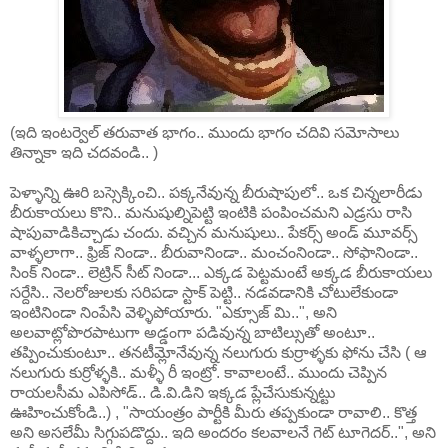
(ఇది ఇంటర్వెల్ తరువాత భాగం.. ముందు భాగం చదివి సమోసాలు
తిన్నాకా ఇది చదవండి.. )
పెళ్ళాన్ని ఊరి బస్సెక్కించి.. పక్కనేవున్న బీరుషాపులో.. ఒక చిన్నలారీడు
బీరుకాయలు కొని.. మనుషుల్నిపెట్టి ఇంటికి పంపించమని ఎడ్రసు రాసి
షాపువాడికిచ్చాడు చందు. వచ్చిన మనుషులు.. పేకర్స్ అండ్ మూవర్స్
వాళ్ళలాగా.. ఫ్రిజ్ నిండా.. బీరువానిండా.. మంచంనిండా.. సోఫానిండా..
సింక్ నిండా.. లెట్రిన్ సీట్ నిండా... ఎక్కడ పెట్టమంటే అక్కడ బీరుకాయలు
సర్దేసి.. నెలరోజులకు సరిపడా స్టాక్ పెట్టి.. నడవడానికి చోటులేకుండా
ఇంటినిండా నింపేసి వెళ్ళిపోయారు. "ఎక్సూజ్ మి..", అని
అలవాట్లోపొరపాటుగా అడ్డంగా పడివున్న బాటిల్సుతో అంటూ..
తప్పించుకుంటూ.. తనటీమ్లోనేవున్న నలుగురు కుర్రాళ్ళకు ఫోను చేసి ( ఆ
నలుగురు కుర్రోళ్ళకి.. మళ్ళీ రీ ఇంట్రో. కావాలంటే.. ముందు చెప్పిన
రాయలసీమ ఎపిసోడ్.. డి.వి.డిని ఇక్కడ ప్లేచేసుకున్నట్టు
ఊహించుకోండి..) , "సాయంత్రం పార్టీకి మీరు తప్పకుండా రావాలి.. కొత్త
అని అసలేమీ సిగ్గుపడొద్దు.. ఇది అందరం కలవాలనే గెట్ టూగెదర్..", అని