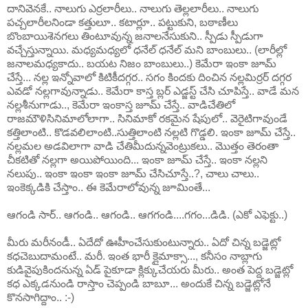
దానివెనకే.. నాలుగు ఎర్రలారీలు.. నాలుగు తెల్లలారీలు.. నాలుగు
పచ్చలారీలనిండా కత్తులూ.. కటార్లూ.. పట్టుకుని, బఠాణీలు
బొంబాయిశెనగలు తింటూవున్న జనాలనేసుకుని.. స్పీడు స్పీడుగా
వచ్చేస్తున్నాయి. మధ్యమధ్యలో ధనేల్ ధనేల్ మని బాంబులు.. (లారీల్లో
జనాలమధ్యకాదు.. బయట నిజం బాంబులు..) కెమేరా ఇంకా జూమ్
చేస్తే... నల్ల ఇన్నోవాలో కిటికీదగ్గర.. సగం కిందకు దించిన నల్లమిర్రర్ దగ్గర
ఎవడో నల్లగావున్నాడు.. కెమేరా కాస్త బ్లర్ ఎడ్జస్ట్ చేసి చూపిస్తే.. వాడే మన
నల్లశీనుగాడు.., కెమేరా ఇంకాస్త జూమ్ చేస్తే.. వాడిచేతిలో
రాజమౌళిసినిమాలోలాగా.. సినిమాకో రకమైన షేపులో.. వెరైటిగావుండే
కత్తిలాంటి.. కొడవలిలాంటి..సుత్తిలాంటి నల్లటి గొడ్డలి. ఇంకా జూమ్ చేస్తే..
నల్లమల అడవిలాగా వాడి చేతిమీదున్నవెంట్రుకలు.. మొత్తం తెరంతా
చీకటితో నల్లగా అయిపోయింది... ఇంకా జూమ్ చేస్తే.. ఇంకా నల్లని
నలుపు.. ఇంకా ఇంకా ఇంకా జూమ్ చేసిచూస్తే..?, చాలు చాలు..
ఇంకెక్కడికి చేస్తాం.. ఈ కెమేరాలోవున్న జూమింతే...
ఆగండి సార్.. ఆగండి.. ఆగండి.. ఆగగండి....గగం...డిడి. (ఎకో ఎఫెక్టు..)
మీరు మరీనండీ.. ఏదేదో ఊహీంచేసుకుంటున్నారు.. ఏదో చిన్న బడ్జెట్లో
కధచెబుదామంటే.. మరీ. ఇంత భారీ క్లైమాక్సా..., కనీసం నాబ్లాగు
కుడివైపుకిందనున్న ఏడ్ పైకూడా క్లిక్కుచేయరు మీరు.. అంత పెద్ద బడ్జెట్లో
కధ ఎక్కడనుండి రాస్తాం చెప్పండి బాబూ... అందుకే చిన్న బడ్జెట్లోనే
కొనసాగిద్దాం.. :-)