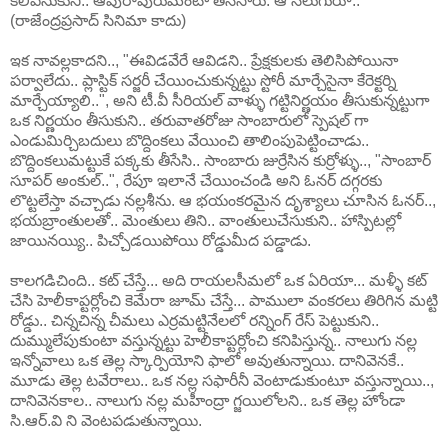
కలిపేసుకుని.. ఆవురావురుమంటా తినేసారు. ఆ నలుగురూ..
(రాజేంద్రప్రసాద్ సినిమా కాదు)
ఇక నావల్లకాదని.., "ఈవిడవేరే ఆవిడని.. ప్రేక్షకులకు తెలిసిపోయినా
పర్వాలేదు.. ప్లాస్టిక్ సర్జరీ చేయించుకున్నట్టు స్టోరీ మార్చేసైనా కేరెక్టర్ని
మార్చేయ్యాలి..", అని టీ.వీ సీరియల్ వాళ్ళు గట్టినిర్ణయం తీసుకున్నట్టుగా
ఒక నిర్ణయం తీసుకుని.. తరువాతరోజు సాంబారులో స్పెషల్ గా
ఎండుమిర్చిబదులు బొద్దింకలు వేయించి తాలింపుపెట్టించాడు..
బొద్దింకలుమట్టుకే పక్కకు తీసేసి.. సాంబారు జుర్రేసిన కుర్రోళ్ళు.., "సాంబార్
సూపర్ అంకుల్..", రేపూ ఇలానే చేయించండి అని ఓనర్ దగ్గరకు
లొట్టలేస్తా వచ్చాడు నల్లశీను. ఆ భయంకరమైన దృశ్యాలు చూసిన ఓనర్..,
భయబ్రాంతులతో.. మెంతులు తిని.. వాంతులుచేసుకుని.. హాస్పిటల్లో
జాయినయ్యి.. పిచ్చోడయిపోయి రోడ్డుమీద పడ్డాడు.
కాలగడిచింది.. కట్ చేస్తే... అది రాయలసీమలో ఒక ఏరియా... మళ్ళీ కట్
చేసి హెలీకాప్టర్లోంచి కెమేరా జూమ్ చేస్తే... పాములా వంకరలు తిరిగిన మట్టి
రోడ్డు.. చిన్నచిన్న చీమలు ఎర్రమట్టినేలలో రన్నింగ్ రేస్ పెట్టుకుని..
దుమ్ములేపుకుంటా వస్తున్నట్టు హెలీకాప్టర్లోంచి కనిపిస్తున్న.. నాలుగు నల్ల
ఇన్నోవాలు ఒక తెల్ల స్కార్పియోని ఫాలో అవుతున్నాయి. దానివెనకే..
మూడు తెల్ల టవేరాలు.. ఒక నల్ల సఫారీనీ వెంటాడుకుంటూ వస్తున్నాయి..,
దానివెనకాల.. నాలుగు నల్ల మహీంద్రా గ్జయిలోలని.. ఒక తెల్ల హోండా
సి.ఆర్.వి ని వెంటపడుతున్నాయి.