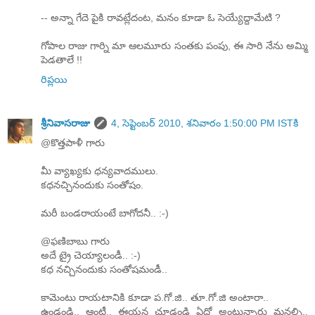
-- అన్నా గేదె పైకి రావట్లేదంట, మనం కూడా ఓ సెయ్యేద్దామేటి ?
గోపాల రాజు గార్ని మా ఆలమూరు సంతకు పంపు, ఈ సారి నేను అమ్మి
పెడతాలే !!
రిప్లయి
శ్రీనివాసరాజు
4, సెప్టెంబర్ 2010, శనివారం 1:50:00 PM ISTకి
@కొత్తపాళీ గారు
మీ వ్యాఖ్యకు ధన్యవాదములు.
కధనచ్చినందుకు సంతోషం.
మరీ బండరాయంటే బాగోదనీ.. :-)
@ఫణిబాబు గారు
అదే ట్రై చెయ్యాలండీ.. :-)
కధ నచ్చినందుకు సంతోషమండీ..
కామెంటు రాయటానికి కూడా ప.గో.జి.. తూ.గో.జి అంటారా..
ఉండండి.. ఆంటీ.. ఈయన చూడండి ఏదో అంటున్నారు మనల్ని..