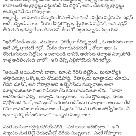
కావాలంటే ఈ బ్రాస్లెట్టు పెట్టుకోండి మీ దగ్గర", అని.. చేతికున్న బ్రాస్లెట్టు
తియ్యబోయేడు గోపాల్రాజు.
అబ్బబ్బే.. ఆ మాత్రం నమ్మకంలేకపోతే ఎలాగండే.. పర్లేదు పర్లేదు మీ ఎడ్రస్
అదీ సెప్పండే చాలు.. మీరు రేపట్టకొచ్చి ఇచ్చేయండి పర్లేదు", అని ఎడ్రస్
తీసుకుని ఇరవ్వయేలు తీసుకుని జేబులో పెట్టుకున్నాడు పెద్దాయన.
"ఇదిగోనండే తాడు.. మువ్వలు.. పైకెక్కేకా గేదిక్కట్టండే.., ఓ అరగంటాగాకా
అదే ఎక్కేత్తాదండే గట్టో.. మీరేం కంగారుపడకండే.., రోజూ ఇలా ఓ
రొండుగంటలు నిద్రోటం అలవాటండే దానికే, అరగంట తర్వాత ఎక్కాపోతే
కాత్త అదిలించండి చాలో", అని చెప్పి ఎల్లిపోయేరు గేదిగలోల్లు.
"అయితే అయిందిగానీ బావా.. మాంచి గేదిని పట్టేసేం.. మనూరోల్లకి
తస్తాదియ్యా ఒక్కొక్కడు నోరుపడిపోద్ది.. రేపొక్కడు మాట్టాడడు చూడు..
గేదిని చూసి", అని గోపాల్రాజుని ఉబ్బేసేసేడు సుబ్బరాజు. అలా
మాట్లాడుకుంటా గంట గడిచినా గేది కదులూమెదులూ లేదు.. "బావా
అదిలించనా ఎళ్ళి", అన్నాడు సుబ్బరాజు.. "అదేవొత్తాదుండ్రా.. పాపం
నిద్రోతుంది గదా", అని ఇంకో అరగంట గడిపేడు గోపాల్రాజు.. అయినా గేది
కదులూమెదులూ లేకండా అలాగే వుంది. "ఈ సారి తలటుతిప్పేసిందిగానీ
ఇంకా పైకెక్కలేదేంటి బావా", అన్నాడు సుబ్బరాజు.
ఎంతచూసినా గట్టెక్కకపోయేసరికి.. "పద బావా అదిలిద్దాం..", అని
ప్యాంటు మడతెట్టి చెరువునీట్లో దిగేడు సుబ్బరాజు.. ఎనకే గోపాల్రాజు