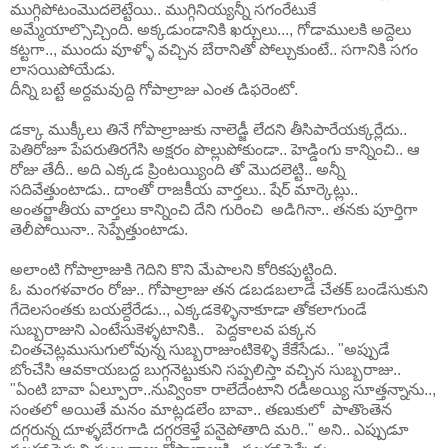
ముగ్గిపోటంమొదలెట్టేయి.. ముగ్గినియ్యన్నీ సగంరేటుకే
అమ్మేయాల్సొచ్చింది. అక్కడుండానికి ఖర్చులు..., గోడాములకి అద్దెలు
కట్టగా.., ముందు వూళ్ళో వచ్చిన బేరానితో పోల్చుకుంటే.. సగానికి సగం
లాసయిపోయేడు.
దీన్ని బట్టే అర్దమవుద్ది గోపాల్రాజు ఎంత డిఫరెంటో.
డక్కా ముక్కీలు తినే గోపాల్రాజుకు నాలెడ్జీ లేదని తీసిపారేయక్కర్లేదు..
పెతిరోజూ పేపరుతిరగేసి అక్షరం పొల్లుపోకుండా.. హెడ్డింగు కాన్నించి.. ఆ
రోజు తేదీ.. అది ఎక్కడ ప్రింటయ్యింది తో మొదలెట్టి.. అన్నీ
సదివేత్తుంటాడు.. దాంతో రాజకీయ వార్తలు.. షేర్ మార్కెట్లు..
అంతర్జాతీయ వార్తలు కాన్నించి దేని గురించి అడిగినా.. తనకు పూర్తిగా
తెలీపోయినా.. సెప్పేత్తుంటాడు.
అలాంటి గోపాల్రాజుకి గెదిని కొని మేపాలని కోరికపుట్టింది.
ఓ మంగళవారం రోజు.. గోపాల్రాజు తన డబడబలాడే చేతక్ బండేసుకుని
గేదెలసంతకు బయల్దేరేడు.., ఎక్కడకెళ్ళినాకూడా తోకలాగుండే
సుబ్బరాజుని ఎంటేసుకెళ్ళటానికి.. పెద్దకాలవ పక్కన
చింతచెట్లముసుగులోవున్న సుబ్బరాజుంటికెళ్ళి కేకేసేడు.. "అప్పుడే
బోంచేసి ఆవకాయబద్ద బుగ్గనెట్టుకుని సప్పలిస్తా వచ్చిన సుబ్బరాజు..
"ఏంటి బావా ఏల్పూరా..నువ్వింకా రాలేదేంటాని రడీఅయ్యి సూత్తన్నాను..,
సంతలో అయితే మనం మాట్లడలేం బావా.. తణుకులో పాతొంతెన
దగ్గరున్న దూళ్ళబేరగాడి దగ్గరకెళ్తే పనైపోతాది మరి.." అని.. ఎప్పుడూ