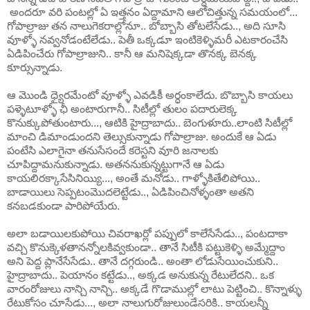
అందరూ వరి పంటల్లో ఏ ఇత్తనం ఏద్దామాని ఆలోచిత్తున్న సమయంలో...
గోపాల్రాజు తన నాలుగెకరాల్లోనూ.. బోబ్బాసి తోటలేసేడు.., అది సూసి
వూళ్ళో నవ్వనోడంటేలేడు.. పెతీ ఒక్కడూ ఇంటికెళ్ళిమరీ ఎటకారంచేసి
ఏడిపించేరు గోపాల్రాజుని.. కానీ ఆ మనిషెక్కడా తొనక్క బెనక్క
కూర్సున్నాడు.
ఆ మొండి ధ్యైరమేంటో వూళ్ళో ఎవడికీ అర్ధంకాలేదు. బొబ్బాసి కాయలు
పళ్ళెటూళ్ళో ఛీ అంటారుగానీ.. సిటీల్లో తులం పదారులెక్క
కొనుక్కుపోతుంటారు..., ఆటికి హైద్రాబాదు.. బెంగుళూరు..లాంటి సిటీల్లో
మాంచి డిమాండుందని తెల్సుకున్నాడు గోపాల్రాజు. అందుకే ఆ ఏడు
పంటేసి ఎలాగైనా తనుసేసందే కరెస్టని వూరి జనాలకు
చూపిద్దామనుకున్నాడు. అతననుకున్నట్టుగానే ఆ ఏడు
కాయలిరక్కాసేసినియ్యి..., అంతే మనోడు.. గాళ్ళోకితేలిపోయి..
బాడాయిలు సెప్పటంమొదలెట్టేడు.., ఏడిపించినోళ్ళంతా అతని
కనబడకుండా పారిపోయేరు.
అలా బడాయిలకుపోయి చివరాఖర్లో పప్పులో కాలేసేసేడు.., పంటదాకా
వచ్చి కొనుక్కెళతానన్నోలకివ్వకుండా.. తానే సిటీకి పట్టుకెళ్ళి అమ్మేద్దాం
అని పెద్ద ప్లానేసేసేడు.. తానే దగ్గరుండి.. అంతా లోడుసేయించుకుని..
హైద్రాబాదు.. పెయానం కట్టేడు.., అక్కడ అనుకున్న రేటులేదని.. ఒక
వారంరోజులు నాన్చి నాన్చి.. అక్కడే గొడాముల్లో లాటు పెట్టించి.. కొన్నాళ్ళు
రేటుకోసం చూసేడు..., అలా నాలుగురోజులుండేసరికి.. కాయలన్నీ