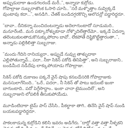
అప్పుడుదాకా ఉండగలరండే మరీ..", అన్నాడా కుర్రోడు.
గోపాల్రాజు సుబ్బరాజొంక ఓసారి చూసి.. "సరే మళ్ళొత్తాం నువ్విక్కడే
వుంటావు కదా...", అనడిగి.. చేతక్ బండిదగ్గరకొచ్చి ఆలొచన్లో పడ్డారిద్దరూ.
"బావా.. దీనికన్నా మంచిదంటన్నాడు అదెలాగుంటాదో సూడుమరి..
మనూరేంటి.. మన పక్కూరోళ్ళుకూడా నోళ్ళొదిలేత్తారేమో.. ఇక్కడే ఏదన్నా
తలెంటుకులతాడుకొనుక్కుపోదాం బావో.. లేకపోతే దిష్టికొట్టేత్తారంతా..",
అన్నాడు పల్లికిలిత్తా సుబ్బరాజు.
"మందు గేదిని రానియ్యరా.. అప్పుడే నువ్వు తాళ్ళుదాకా
ఎల్లిపోతున్నావ్.., పదా.. నీకా సికెన్ పకోడి తినిపిత్తా", అని సుబ్బరాజుని..
బండిమీద నడీదేపు లాక్కుపోయాడు గోపాల్రాజు.
సికెన్ పకోడి దుకాణం పక్కనే వైన్ షాపు కనబడేసరికి గోపాల్రాజుకు
మనసులాగేసింది.. "ఒరే.. పదరా.. నీ సికెన్ తో పాటు ఇదుంటే ఇంకా
బాగుంటాది.. పదో పెగ్గేసొద్దాం.. ఇంకా చానా టైముందిలే", అని
సుబ్బరాజుని లోపలికి తీసుకుపోయేడు.
మూడింటిదాకా టైమ్ పాస్ చేసేసి.. పీకల్దాకా తాగి.. తినేసి వైన్ షాప్ నుండి
బయటపడ్డారిద్దరూ.
పాకలకాడున్న కుర్రోడిని కలిసి ఇవరం అడిగేరు. "దార్లో వత్తా వత్తా నీళ్ళకని