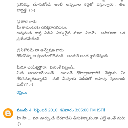
(వెనక్కు చూసుకోండి ఆంటి అప్పడాల కర్రతో వస్తున్నారు.. తల
జాగ్రత్త!!) :-)
@తార గారు
మీ కామెంటుకు ధన్యవాదములు.
అవునండీ కాస్త నిడివి ఎక్కువైన మాట నిజమే.. అదికూడా ఒక
ప్రయేగమేలేండి.
@నీకోసమే నా అన్వేషణ గారు
గేదెబొమ్మ ఆ ప్రాంతంలోదేనండి.. అందుకే అంత క్లారిటీవుంది.
మీరూ చెయ్యేత్తారా.. మరింకే పట్టండి..
మీది ఆలమూరేంటండే.. అయితే గోపాల్రాజుగారికి చెప్తాను మీ
గేదినమ్ముతున్నారని.. మరి మీవూరు నడీదిలో ఆషాపు వుందాండి
మరీ?? ;-)
రిప్లయి
మంచు
4, సెప్టెంబర్ 2010, శనివారం 3:05:00 PM ISTకి
హి హి ... మా ఊర్నుండి బేరగాడిని తీసుకెళ్ళాకుండా ఎల్తే అంతే మరి:
-))