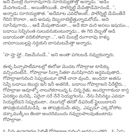
అని మిలట్రీ రంగారావుగారు సూరయ్యతాత్తో అన్నాడు. "ఆడేం
మేపగలడండే... అయితేగియితే.. పాలెర్నెట్టి మేపిత్తాడేమోనండే.. ",
అన్నాడు సూరయ్యతాత. "అదేమాట ఎవడోఅంటే.. పాలేర్నెట్టి మేపింతేనే
గేదిని కొనాలా.. అని అరువు దెబ్బలాటెట్టేత్తున్నాడురోయ్.. అది
సూసేవుగాదు..., ఆడే మేపుతాడంటా..., అదే కదా మరి అసలు ఇషయం..,
బడాయి సెప్పినంత సులువనుకుంటున్నాడు... ఈ గెది దెబ్బతో ఆడి
బడాయంతా వదిలిపోవాల్రా...", అని మిలట్రీ రంగారావు కాళ్ళు
నాపరాయిబల్లపై సర్దుకుని బాసమటమేత్తా అన్నాడు.
"హ హ్హ హ్హా.. నిజమేనండే.." అని అంతా పగలబడి నవ్వుకున్నారు.
ఈళ్ళ పిచ్చాపాటీమాటల్లో ఈరోజు మొదట గోపాల్రాజు టాపిక్కు
వచ్చిందంటేనే.. గోపాల్రాజు సిన్నా సితకా మనిషిగాదని అర్దమవుతాది..
గోపాల్రాజుగురించి సెప్పుకుంటూ పోతే చానా వుంది.. అందరూ అతను
సెప్పే బడాయి కబుర్లు ఇనీ ఇనీ అతనికి.. బడాయి గోపాల్రాజని పేరేట్టేరు. ,
గోపాల్రాజు ఆవూళ్ళో నాలుగెకరాలున్న ఓ చిన్న రైతు. అందర్లాగాకండా కాస్త
ఏసకట్టం మనిషి.. ఏదైనా సరే నేనే సెయ్యగలను.. నేను సేసినట్టు ఎవడూ
సెయ్యలేడని సెప్పుకుంటా.. నలుగుర్లో తనకో డిఫరెంట్ స్టైలుండాలని
తాపత్రయపడేమడిషి . ఆ తాపత్రయమే తప్ప.. ఎప్పుడూ ఎక్కడోసోట
డక్కాముక్కీలు తింటా అందరిముందు నవ్వులపాలవుతుంటాడు
గోపాల్రాజు.
ఓ సిన్న ఉదాహరణ సెబితే గోపాల్రాజు గురించి అర్ధమయిపోద్ది.., ఓ ఏడు..