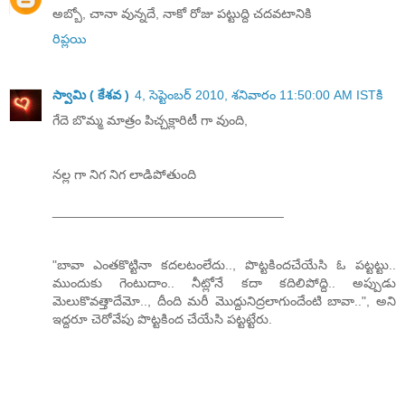
అబ్బో, చానా వున్నదే, నాకో రోజు పట్టుద్ది చదవటానికి
రిప్లయి
స్వామి ( కేశవ )
4, సెప్టెంబర్ 2010, శనివారం 11:50:00 AM ISTకి
గేదె బొమ్మ మాత్రం పిచ్చక్లారిటీ గా వుంది,
నల్ల గా నిగ నిగ లాడిపోతుంది
________________________________
"బావా ఎంతకొట్టినా కదలటంలేదు.., పొట్టకిందచేయేసి ఓ పట్టట్టు..
ముందుకు గెంటుదాం.. నీట్లోనే కదా కదిలిపోద్ది.. అప్పుడు
మెలుకొవత్తాదేమో.., దీంది మరీ మొద్దునిద్రలాగుందేంటి బావా..", అని
ఇద్దరూ చెరోవేపు పొట్టకింద చేయేసి పట్టట్టేరు.