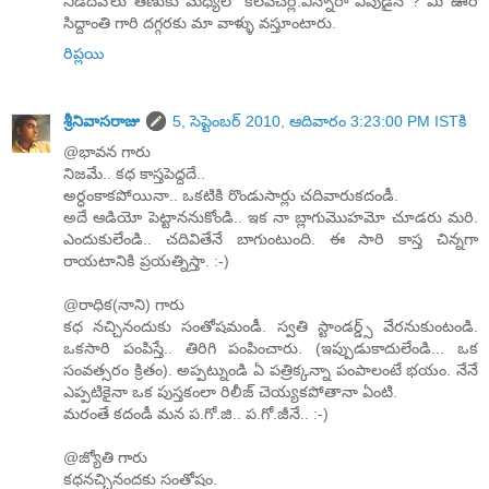
నిడదవొలు తణుకు మధ్యలో కలవచర్ల.విన్నారా ఎపుడైన ? మీ ఊరి
సిద్దాంతి గారి దగ్గరకు మా వాళ్ళు వస్తూంటారు.
రిప్లయి
శ్రీనివాసరాజు
5, సెప్టెంబర్ 2010, ఆదివారం 3:23:00 PM ISTకి
@భావన గారు
నిజమే.. కధ కాస్తపెద్దదే..
అర్ధంకాకపోయినా.. ఒకటికి రొండుసార్లు చదివారుకదండీ.
అదే ఆడియో పెట్టాననుకోండి.. ఇక నా బ్లాగుమొహమో చూడరు మరి.
ఎందుకులేండి.. చదివితేనే బాగుంటుంది. ఈ సారి కాస్త చిన్నగా
రాయటానికి ప్రయత్నిస్తా. :-)
@రాధిక(నాని) గారు
కధ నచ్చినందుకు సంతోషమండీ. స్వతి స్టాండర్డ్స్ వేరనుకుంటండి.
ఒకసారి పంపిస్తే.. తిరిగి పంపించారు. (ఇప్పుడుకాదులేండి... ఒక
సంవత్సరం క్రితం). అప్పట్నుండి ఏ పత్రిక్కన్నా పంపాలంటే భయం. నేనే
ఎప్పటికైనా ఒక పుస్తకంలా రిలీజ్ చెయ్యకపోతానా ఏంటి.
మరంతే కదండీ మన ప.గో.జి.. ప.గో.జీనే.. :-)
@జ్యోతి గారు
కధనచ్చినందకు సంతోషం.