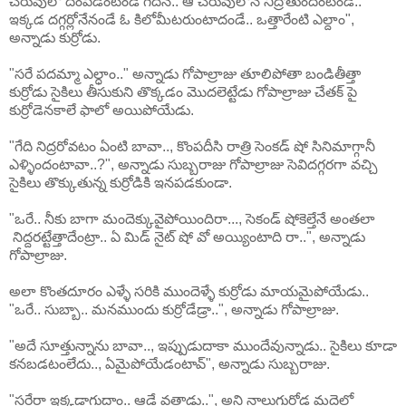
చెరువులో దింపేడంటండే గేదినే.. ఆ చెరువులోనే నిద్రోతుందంటండే..
ఇక్కడ దగ్గర్లోనేనండే ఓ కిలోమీటరుంటాదండే.. ఒత్తారేంటి ఎల్దాం",
అన్నాడు కుర్రోడు.
"సరే పదమ్మా ఎల్ధాం.." అన్నాడు గోపాల్రాజు తూలిపోతా బండితీత్తా
కుర్రోడు సైకిలు తీసుకుని తొక్కడం మొదలెట్టేడు గోపాల్రాజు చేతక్ పై
కుర్రోడెనకాలే ఫాలో అయిపోయేడు.
"గేది నిద్రరోవటం ఏంటి బావా.., కొంపదీసి రాత్రి సెంకడ్ షో సినిమాగ్గానీ
ఎళ్ళిందంటావా..?", అన్నాడు సుబ్బరాజు గోపాల్రాజు సెవిదగ్గరగా వచ్చి
సైకిలు తొక్కుతున్న కుర్రోడికి ఇనపడకుండా.
"ఒరే.. నీకు బాగా మందెక్కువైపోయిందిరా..., సెకండ్ షోకెల్తేనే అంతలా
నిద్దరట్టేత్తాదేంట్రా.. ఏ మిడ్ నైట్ షో వో అయ్యింటాది రా..", అన్నాడు
గోపాల్రాజు.
అలా కొంతదూరం ఎళ్ళే సరికి ముందెళ్ళే కుర్రోడు మాయమైపోయేడు..
"ఒరే.. సుబ్బా.. మనముందు కుర్రోడేడ్రా..", అన్నాడు గోపాల్రాజు.
"అదే సూత్తున్నాను బావా.., ఇప్పుడుదాకా ముందేవున్నాడు.. సైకిలు కూడా
కనబడటంలేదు.., ఏమైపోయేడంటావ్", అన్నాడు సుబ్బరాజు.
"సరేరా ఇక్కడాగుదాం.. ఆడే వత్తాడు..", అని నాలుగురోడ్ల మద్దెలో