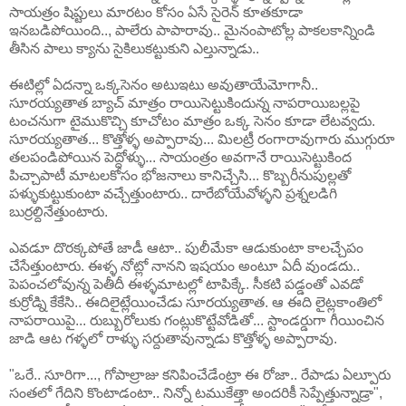
సాయత్రం షిప్టులు మారటం కోసం ఏసే సైరెన్ కూతకూడా
ఇనబడిపోయింది.., పాలేరు పాపారావు.. మైనంపాటోల్ల పాకలకాన్నిండి
తీసిన పాలు క్యాను సైకిలుకట్టుకుని ఎల్తున్నాడు..
ఈటిల్లో ఏదన్నా ఒక్కసెనం అటుఇటు అవుతాయేమోగానీ..
సూరయ్యతాత బ్యాచ్ మాత్రం రాయిసెట్టుకిందున్న నాపరాయిబల్లపై
టంచనుగా టైముకొచ్చి కూచోటం మాత్రం ఒక్క సెనం కూడా లేటవ్వదు.
సూరయ్యతాత... కొత్తోళ్ళ అప్పారావు... మిలట్రీ రంగారావుగారు ముగ్గురూ
తలపండిపోయిన పెద్దోళ్ళు... సాయంత్రం అవగానే రాయిసెట్టుకింద
పిచ్చాపాటీ మాటలకోసం భోజనాలు కానిచ్చేసి... కొబ్బరీనుపుల్లతో
పళ్ళుకుట్టుకుంటా వచ్చేత్తుంటారు.. దారేబోయేవోళ్ళని ప్రశ్నలడిగి
బుర్రల్దినేత్తుంటారు.
ఎవడూ దొరక్కపోతే జాడీ ఆటా.. పులీమేకా ఆడుకుంటా కాలచ్చేపం
చేసేత్తుంటారు. ఈళ్ళ నోట్లో నానని ఇషయం అంటూ ఏదీ వుండదు..
పెపంచలోవున్న పెతీదీ ఈళ్ళమాటల్లో టాపిక్కే. సీకటి పడ్డంతో ఎవడో
కుర్రోడ్ని కేకేసి.. ఈదిలైట్లేయించేడు సూరయ్యతాత. ఆ ఈది లైట్లకాంతిలో
నాపరాయిపై... రుబ్బురోలుకు గంట్లుకొట్టేవోడితో... స్టాండర్డుగా గీయించిన
జాడి ఆట గళ్ళలో రాళ్ళు సర్దుతావున్నాడు కొత్తోళ్ళ అప్పారావు.
"ఒరే.. సూరిగా..., గోపాల్రాజు కనిపించేడేంట్రా ఈ రోజా.. రేపాడు ఏల్పూరు
సంతలో గేదిని కొంటాడంటా.. నిన్నో టముకేత్తా అందరికీ సెప్పేత్తున్నాడ్రా",