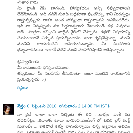
@తార గారు
మీ ఫ్రాంక్ నెస్ బాగుంది. హాస్యకధలు అన్నీ నవ్వురావాలని
లేదేమోనండి. అది చదివే మూడ్ బట్టికూడా వుండొచ్చు. కానీ మీరన్నట్టు
రాస్తున్నప్పుడు నాకూ అంత హాస్యంగా రాస్తున్నానని అనిపించలేదు.
ఇది నా చిన్నప్పుడు మా పెద్దనాన్నగారు చెబుతుండే కధ. విషయం
అదే.. పాత్రలు కల్పించి నాదైన శైలిలో చెప్పాను. కధలో విషయాన్ని
చూపించాలనే ఎక్కువ ప్రయత్నించాను. ఇంకా కృషిచేస్తున్నా.. మంచి
మంచివి రాయగలనని అనుకుంటున్నాను. మీ సలహాలకు
ధన్యవాదములు. ఇలానే చదివి మంచి సలహాలిస్తారని ఆశిస్తున్నాను.
@స్వాతిగారు
మీ కామెంటుకు ధన్యవాదములు.
తప్పకుండా మీ సలహాను తీసుకుంటా. ఇంకా మంచివి రాయటానికి
ప్రయత్నిస్తాను. :-)
రిప్లయి
నేస్తం
6, సెప్టెంబర్ 2010, సోమవారం 2:14:00 PM ISTకి
నా కైతే చాలా బాగా నచ్చింది ఈ కధ ...అచ్చం వంశీ కధ
చదివినట్లు....కధాంశం కూడా బాగుంది..ఎండింగ్ లో చివరి లైన్ కరెక్ట్
ముగింపు ... కాకపోతే కళ్ళు లాగుతున్నాయి చిన్న అక్షరాలు అవడం
వల్ల...బహుశా అందుకే రెండెసి సార్లు మెల్ల మెల్ల గా చదవాల్సి వస్తుంది