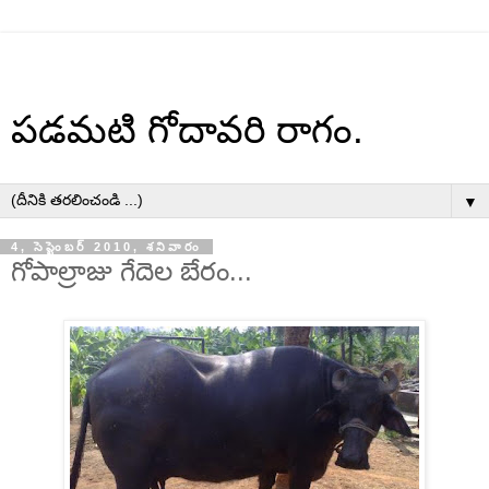
పడమటి గోదావరి రాగం.
▼
4, సెప్టెంబర్ 2010, శనివారం
గోపాల్రాజు గేదెల బేరం...