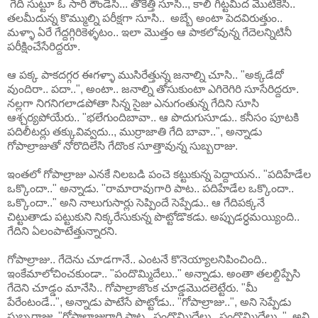
గేది సుట్టూ ఓ సారి రౌండేసి... తోకెత్తి సూసి.., కాలి గిట్టమీద మొటికేసి..
తలమీదున్న కొమ్ముల్ని పరీక్షగా సూసి.. అబ్బే అంటా పెదవిరుత్తుం..
మళ్ళా ఏరే గేద్దగ్గిరికెళ్ళటం.. ఇలా మొత్తం ఆ పాకలోవున్న గేదెలన్నిటినీ
పరీక్షించేసేరిద్దరూ.
ఆ పక్క పాకదగ్గర ఈగళ్ళా ముసిరేత్తున్న జనాల్ని చూసి.. "అక్కడేదో
వుందిరా.. పదా..", అంటా.. జనాల్ని తోసుకుంటా ఎగిరెగిరి సూసేరిద్దరూ.
నల్లగా నిగనిగలాడపోతా సిన్న సైజు ఎనుగంతున్న గేదిని సూసి
ఆశ్చర్యపోయేరు.. "భలేగుందిబావా.. ఆ పొదుగుసూడు.. కనీసం పూటకి
పదిలీటర్లు తక్కువివ్వదు.., ముర్రాజాతి గేది బావా..", అన్నాడు
గోపాల్రాజుతో నోరొదిలేసి గేదొంక సూత్తావున్న సుబ్బరాజు.
ఇంతలో గోపాల్రాజు ఎనకే నిలబడి పంచె కట్టుకున్న పెద్దాయన.. "పదిహేడేల
ఒక్కొందా.." అన్నాడు. "రామారావుగారి పాట.. పదిహేడేల ఒక్కొందా..
ఒక్కొందా.." అని నాలుగుసార్లు సెప్పిందే సెప్పేడు.. ఆ గేదిపక్కనే
చిట్టుతాడు పట్టుకుని నిక్కరేసుకున్న పొట్టోడొకడు. అప్పుడర్ధమయ్యింది..
గేదిని ఏలంపాటేత్తున్నారని.
గోపాల్రాజు.. గేదెను చూడగానే.. ఎంటనే కొనెయ్యాలనిపించింది..
ఇంకేమాలోచించకుండా.. "పందొమ్మిదేలు.." అన్నాడు. అంతా తలల్దిప్పేసి
గేదెని చూడ్డం మానేసి.. గోపాల్రాజొంక చూడ్డమొదలెట్టేరు. "మీ
పేరేంటండే..", అన్నాడు పాటేసే పొట్టోడు.. "గోపాల్రాజు..", అని సెప్పేడు
సుబ్బరాజు. "గోపాల్రాజుగారి పాట.. పందొమ్మిదేలు.. పందొమ్మిదేలు..", అని