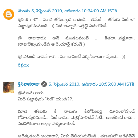
మంచు
5, సెప్టెంబర్ 2010, ఆదివారం 10:34:00 AM ISTకి
@3జి గారొ... మాది తనుక్కాడ కాదండి... తనుకే.... తనుకు సిటి లొ
సజ్జాపురమమండి :-)) సిటి అన్నాది ఒత్తెట్టి సదూకొండే
@ రాజుగారు: అదే మండలమంటే ... కేతలా...వడ్డూరా..
(రాజులెక్కువుండేది ఆ రెండూర్లే కదండే )
@ ఎటండి బావనగారొ... మా బాసంటే ఎక్కసికాలుగా వుందె...:-))
రిప్లయి
శ్రీనివాసరాజు
5, సెప్టెంబర్ 2010, ఆదివారం 10:55:00 AM ISTకి
@మంచు గారు
మీది సజ్జాపురం "సిటీ" యండి??.
మాది తణుకు కి నాలుగు కిలోమీటర్ల దూరంలోవుండే
గోపాలపురమండీ.., సిటీ కాదు.. మెట్రోపాలిటిన్ సిటీ.. అంతకంటే కాదు..
పదహారణాల ఆంధ్రా పళ్ళెటూరండే..
అదెక్కడుంది అంటారా?, మీకు తెలియదులేండి.. తణుకులో అడిగితేనే