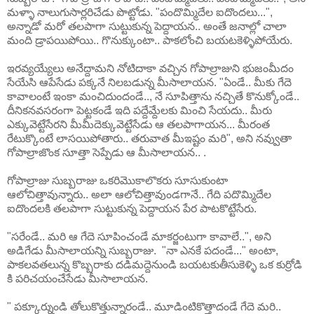
మళ్ళా నాలుగుసార్లరిచేడు పొట్టోడు. "పందొమ్మిదేల ఐదొందలు...",
అన్నాడో మరో తలపాగా సుట్టుకున్న పెద్దాయన.. అంతే జనాల్లో చాలా
మంది డ్రాపయిపోయి.. గొనుక్కుంటా.. పాకలోంచి బయటకెళ్ళిపోయేరు.
ఇరవ్యయ్యేలు అనేద్దామని నోటిదాకా వచ్చిన గోపాల్రాజుని భుజంమీదం
సేయేసి ఆపేసేడు పక్కనే నిలబడున్న మీసాలాయన. "ఏండే.. మీకు గేదె
కావాలంటే ఇంకా మంచిదుందండే.., నే సూపిత్తాను నచ్చితే కొనుక్కోండే..
దీనికనవసరంగా పెట్టకండే ఇది పద్దేమ్దేలకు మించి సేయదు.. మీరు
ఎక్కువెట్టేసేరని మీమీదెక్కువెట్టేసేడు ఆ తలపాగాయన... మీరంత
రేటుక్కొంటే లాసయిపోతారు.. తరువాత మీఇష్టం మరి", అని నవ్వుతా
గోపాల్రాజొంక సూత్తా సెప్పేడు ఆ మీసాలాయన.. .
గోపాల్రాజు సుబ్బరాజు ఒకరిమొకాలొకరు సూసుకుంటా
ఆలోచిత్తావున్నారు.. అలా ఆలోచిత్తావుండగానే.. గేది పదొమ్మిదేల
ఐదొందలకి తలపాగా సుట్టుకున్న పెద్దాయన పేర పాటకొట్టేసేరు.
"సరేండే.. మరి ఆ గేదె సూపించండే మాకర్జంటుగా కావాలే..", అని
అడిగేడు మీసాలాయన్ని సుబ్బరాజు. "నా ఎనకే పదండే..." అంటా,
పాకలవతలున్న కొబ్బరాకు దడిమద్దెనుండి బయటకుతీసుకెళ్ళి ఒక కుర్రోడి
కి పరిచయంచేసేడు మీసాలాయన.
" పక్కూర్నుండి తోలుకొత్తున్నారండే.. మూడింటికొత్తాదండే గేదె మరి..