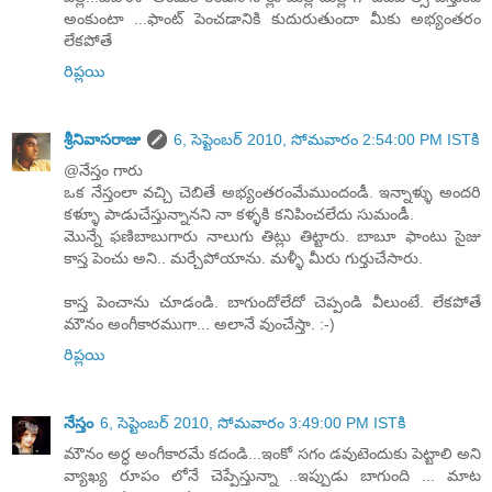
అంకుంటా ...ఫాంట్ పెంచడానికి కుదురుతుందా మీకు అభ్యంతరం
లేకపోతే
రిప్లయి
శ్రీనివాసరాజు
6, సెప్టెంబర్ 2010, సోమవారం 2:54:00 PM ISTకి
@నేస్తం గారు
ఒక నేస్తంలా వచ్చి చెబితే అభ్యంతరంమేముందండీ. ఇన్నాళ్ళు అందరి
కళ్ళూ పాడుచేస్తున్నానని నా కళ్ళకి కనిపించలేదు సుమండీ.
మొన్నే ఫణిబాబుగారు నాలుగు తిట్లు తిట్టారు. బాబూ ఫాంటు సైజు
కాస్త పెంచు అని.. మర్చేపోయాను. మళ్ళీ మీరు గుర్తుచేసారు.
కాస్త పెంచాను చూడండి. బాగుందోలేదో చెప్పండి వీలుంటే. లేకపోతే
మౌనం అంగీకారముగా... అలానే వుంచేస్తా. :-)
రిప్లయి
నేస్తం
6, సెప్టెంబర్ 2010, సోమవారం 3:49:00 PM ISTకి
మౌనం అర్ధ అంగీకారమే కదండి...ఇంకో సగం డవుటెందుకు పెట్టాలి అని
వ్యాఖ్య రూపం లోనే చెప్పేస్తున్నా ..ఇప్పుడు బాగుంది ... మాట