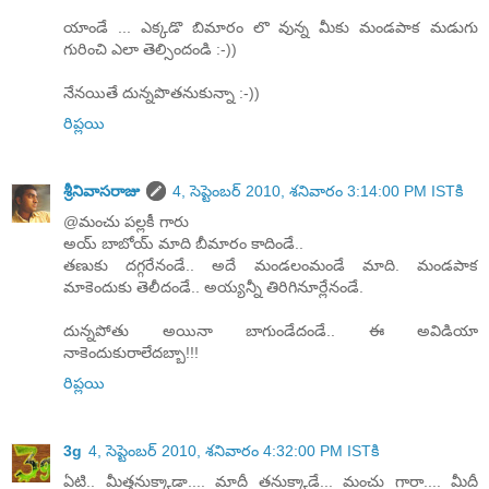
యాండే ... ఎక్కడొ బిమారం లొ వున్న మీకు మండపాక మడుగు
గురించి ఎలా తెల్సిందండి :-))
నేనయితే దున్నపొతనుకున్నా :-))
రిప్లయి
శ్రీనివాసరాజు
4, సెప్టెంబర్ 2010, శనివారం 3:14:00 PM ISTకి
@మంచు పల్లకీ గారు
అయ్ బాబోయ్ మాది బీమారం కాదిండే..
తణుకు దగ్గరేనండే.. అదే మండలంమండే మాది. మండపాక
మాకెందుకు తెలీదండే.. అయ్యన్నీ తిరిగినూర్లేనండే.
దున్నపోతు అయినా బాగుండేదండే.. ఈ అవిడియా
నాకెందుకురాలేదబ్బా!!!
రిప్లయి
3g
4, సెప్టెంబర్ 2010, శనివారం 4:32:00 PM ISTకి
ఏటి.. మీత్తనుక్కాడా.... మాదీ తనుక్కాడే... మంచు గారా.... మీదీ