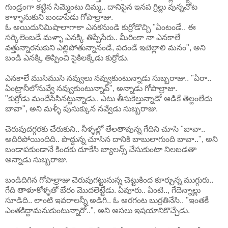
గుండ్రంగా కట్టిన సిమ్మెంటు దిమ్మ.. దానిపైన ఇనప గ్రిల్లు వున్నచోట
కాళ్ళానుకుని బండాపేడు గోపాల్రాజు.
ఓ అయిదునిమిషాలాగాకా ఎనకనుండి కుర్రోడొచ్చి "ఏంటండే.. ఈ
సర్కిలెంబడే మళ్ళా ఎనక్కి తిప్పేసేరు.. మీరింకా నా ఎనకాలే
వత్తున్నారనుకుని ఎల్లిపోతున్నానండే, పదండే ఇటెల్లాలి మనం", అని
బండి ఎనక్కి తిప్పించి సైకిలక్కేడు కుర్రోడు.
ఎనకాలే ముసిముసి నవ్వులు నవ్వుకుంటున్నాడు సుబ్బరాజు.. "ఏరా..
ఏంట్రానీలోనువ్వే నవ్వుకుంటున్నావ్", అన్నాడు గోపాల్రాజు.
"కుర్రోడు మందేసేసినట్టున్నాడు.. ఎటు తీసుకెల్తున్నాడో ఆడికే తెల్టంలేదు
బావా", అని మళ్ళీ పుసుక్కున నవ్వేడు సుబ్బరాజు.
చెరువుదగ్గరకు చేరుకుని.. నీళ్ళల్లో తేలతావున్న గేదిని చూసి "బావా..
అదిరిపోయిందిది.. పొద్దున్న చూసిన దానికి బాబులాగుంది బావా..", అని
బండాపకుండానే కిందకు దూకేసి బ్యాలన్స్ చేసుకుంటా నిలబడతా
అన్నాడు సుబ్బరాజు.
బండిదిగిన గోపాల్రాజు చెరువుగట్టునున్న చెట్టుకింద కూర్చున్న ముగ్గురు..
గేది తాళూకోళ్ళతో బేరం మొదలెట్టేడు. ఏవూరు.. ఏంటి.., గేదెన్నాల్లు
సూడిది.. లాంటి ఇవరాలన్నీ అడిగి.. ఓ అరగంట బుర్రతినేసి.. "ఇంతకీ
ఎంతకిద్దామనుకుంటున్నారో..", అని అసలు ఇషయానికొచ్చేడు.