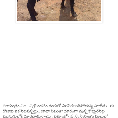
సాయంత్రం ఏల.. ఎర్రసెందనం రంగులో నిగనిగలాడిపోతున్న సూరీడు.. ఈ
రోజుకు ఇక సెలవన్నట్టు.. టాటా సెబుతా దూరంగా వున్న కొబ్బరిసెట్ల
ముసుగులోకి దూరిపోతున్నాడు.. పక్కూళ్ళో వున్న స్పిన్నింగు మిల్లులో