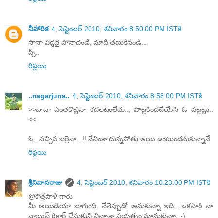
నీహారిక
4, సెప్టెంబర్ 2010, శనివారం 8:50:00 PM ISTకి
సానా పెద్దదై పోనాదండే, మాదీ తణుకేనండే...
ప్చ్..
రిప్లయి
..nagarjuna..
4, సెప్టెంబర్ 2010, శనివారం 8:58:00 PM ISTకి
>>బావా ఎంతకొట్టినా కదలటంలేదు.., పొట్టకిందచేయేసి ఓ పట్టట్టు..
<<
ఓ...సచ్చిన బర్రెనా...!! నేనింకా దున్నపోతు అయి ఉంటుందనుకున్నానే
రిప్లయి
శ్రీనివాసరాజు
4, సెప్టెంబర్ 2010, శనివారం 10:23:00 PM ISTకి
@కొత్తపాళీ గారు
మీ అయిడియా బాగుంది. నేనెప్పుడో అనుకున్నా ఇది.. ఒకసారి నా
వాయిస్ రికార్డ్ చేసుకుని విన్నాకా ప్రయత్నం మానుకున్నా :-)