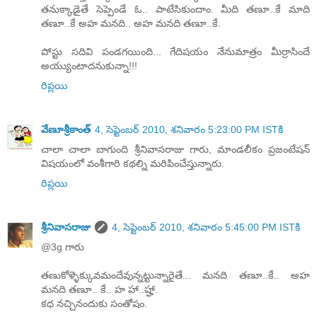
తనుక్కాడైతే సెప్పెండే ఓ.. పాటేసికుందాం. మీది తణూ..కే మాది
తణూ..కే అహ మనది.. అహ మనది తణూ..కే.
పోస్టు సదివి పండగయింది... గేదిషయం నేనుమాత్రం మీర్రాసిందే
అయ్యుంటాదనుకున్నా!!!
రిప్లయి
వేణూశ్రీకాంత్
4, సెప్టెంబర్ 2010, శనివారం 5:23:00 PM ISTకి
చాలా చాలా బాగుంది శ్రీనివాసరాజు గారు, మాండలీకం ప్రజంటేషన్
విషయంలో వంశీగారి కథల్ని మరిపించేస్తున్నారు.
రిప్లయి
శ్రీనివాసరాజు
4, సెప్టెంబర్ 2010, శనివారం 5:45:00 PM ISTకి
@3g గారు
తణుకోళ్ళెక్కువమందేవున్నట్టున్నారైతే... మనది తణూ..కే.. అహ
మనది తణూ.. కే.. హ హా..హ్హా.
కధ నచ్చినందుకు సంతోషం.