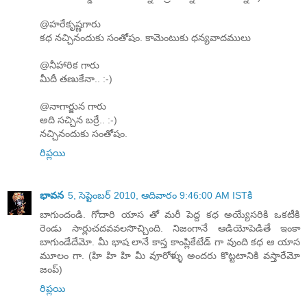
@హరేకృష్ణగారు
కధ నచ్చినందుకు సంతోషం. కామెంటుకు ధన్యవాదములు
@నీహారిక గారు
మీదీ తణుకేనా.. :-)
@నాగార్జున గారు
అది సచ్చిన బర్రే.. :-)
నచ్చినందుకు సంతోషం.
రిప్లయి
భావన
5, సెప్టెంబర్ 2010, ఆదివారం 9:46:00 AM ISTకి
బాగుందండి. గోదారి యాస తో మరీ పెద్ద కధ అయ్యేసరికి ఒకటీకి
రెండు సార్లుచదవవలసొచ్చింది. నిజంగానే ఆడియోపెడితే ఇంకా
బాగుండేదేమో. మీ భాష లానే కాస్త కాంప్లికేటేడ్ గా వుంది కధ ఆ యాస
మూలం గా. (హి హి హి మీ వూరోళ్ళు అందరు కొట్టటానికి వస్తారేమో
జంప్)
రిప్లయి