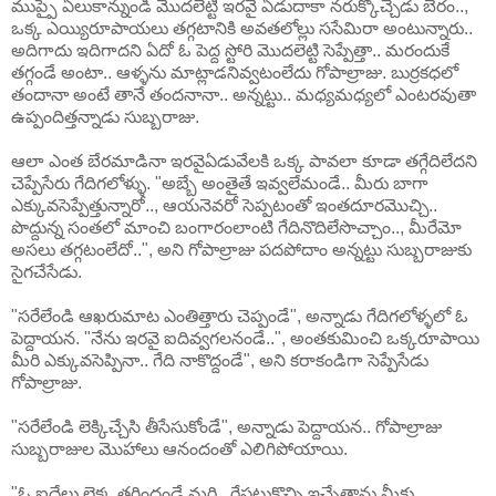
ముప్పై ఏలుకాన్నుండి మొదలెట్టి ఇరవై ఏడుదాకా నరుక్కొచ్చేడు బేరం..,
ఒక్క ఎయ్యిరూపాయలు తగ్గటానికి అవతలోల్లు ససేమిరా అంటున్నారు..
అదిగాదు ఇదిగాదని ఏదో ఓ పెద్ద స్టోరి మొదలెట్టి సెప్పేత్తా.. మరందుకే
తగ్గండే అంటా.. ఆళ్ళను మాట్లాడనివ్వటంలేదు గోపాల్రాజు. బుర్రకధలో
తందానా అంటే తానే తందనానా.. అన్నట్టు.. మధ్యమధ్యలో ఎంటరవుతా
ఉప్పందిత్తన్నాడు సుబ్బరాజు.
ఆలా ఎంత బేరమాడినా ఇరవైఏడువేలకి ఒక్క పావలా కూడా తగ్గేదిలేదని
చెప్పేసేరు గేదిగలోళ్ళు. "అబ్బే అంతైతే ఇవ్వలేమండే.. మీరు బాగా
ఎక్కువసెప్పేత్తున్నారో.., ఆయనెవరో సెప్పటంతో ఇంతదూరమొచ్చి..
పొద్దున్న సంతలో మాంచి బంగారంలాంటి గేదినొదిలేసొచ్చాం.., మీరేమో
అసలు తగ్గటంలేదో..", అని గోపాల్రాజు పదపోదాం అన్నట్టు సుబ్బరాజుకు
సైగచేసేడు.
"సరేలేండి ఆఖరుమాట ఎంతిత్తారు చెప్పండే", అన్నాడు గేదిగలోళ్ళలో ఓ
పెద్దాయన. "నేను ఇరవై ఐదివ్వగలనండే..", అంతకుమించి ఒక్కరూపాయి
మీరి ఎక్కువసెప్పినా.. గేది నాకొద్దండే", అని కరాకండిగా సెప్పేసేడు
గోపాల్రాజు.
"సరేలేండి లెక్కిచ్చేసి తీసేసుకోండే", అన్నాడు పెద్దాయన.. గోపాల్రాజు
సుబ్బరాజుల మొహాలు ఆనందంతో ఎలిగిపోయాయి.
"ఓ ఐదేలు లెక్క తగ్గిందండే మరి.. రేపట్టుకొచ్చి ఇచ్చేత్తాను మీకు,