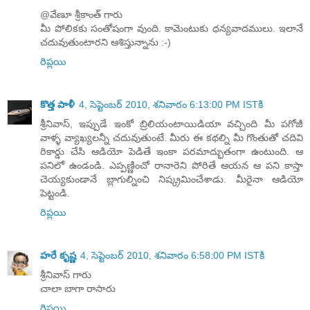
@వేణూ శ్రీకాంత్ గారు
మీ పోలికకు సంతోషంగా వుంది. కామెంటుకు ధన్యవాదములు. ఇలానే
చదువుతుంటారని ఆశిస్తున్నాను :-)
రిప్లయి
కొత్త పాళీ
4, సెప్టెంబర్ 2010, శనివారం 6:13:00 PM ISTకి
శ్రీనివాస్, ఇప్పుడే ఇంకో బ్రిలియంటాయిడియా వచ్చింది మీ పగోజీ
వాళ్ళ వ్యాఖ్యలన్నీ చదువుతుంటే. మీరు ఈ కథల్ని మీ గొంతుతో చదివి
రికార్డు చేసి ఆడియో పెడితే ఇంకా పరమాద్భుతంగా ఉంటుంది. ఆ
పనిలో ఉండండి. ఎప్పణ్ణించో రానారెని పోరితే ఆయన ఆ పని కాస్తా
చెయ్యకుండానే బ్లాగుల్నించి నిష్క్రమించేశాడు. మీరైనా ఆడియో
పెట్టండి.
రిప్లయి
హరే కృష్ణ
4, సెప్టెంబర్ 2010, శనివారం 6:58:00 PM ISTకి
శ్రీనివాస్ గారు
చాలా బాగా రాసారు
రిప్లయి