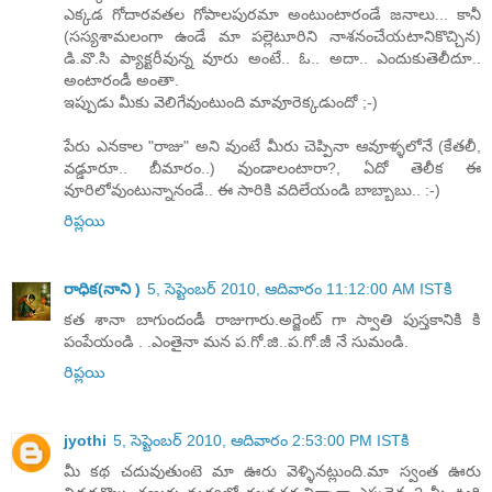
ఎక్కడ గోదారవతల గోపాలపురమా అంటుంటారండే జనాలు... కానీ
(సస్యశామలంగా ఉండే మా పల్లెటూరిని నాశనంచేయటానికొచ్చిన)
డి.వొ.సి ప్యాక్టరీవున్న వూరు అంటే.. ఓ.. అదా.. ఎందుకుతెలీదూ..
అంటారండీ అంతా.
ఇప్పుడు మీకు వెలిగేవుంటుంది మావూరెక్కడుందో ;-)
పేరు ఎనకాల "రాజు" అని వుంటే మీరు చెప్పినా ఆవూళ్ళలోనే (కేతలీ,
వడ్డూరూ.. బీమారం..) వుండాలంటారా?, ఏదో తెలీక ఈ
వూరిలోవుంటున్నానండే.. ఈ సారికి వదిలేయండి బాబ్బాబు.. :-)
రిప్లయి
రాధిక(నాని )
5, సెప్టెంబర్ 2010, ఆదివారం 11:12:00 AM ISTకి
కత శానా బాగుందండీ రాజుగారు.అర్జెంట్ గా స్వాతి పుస్తకానికి కి
పంపేయండి . .ఎంతైనా మన ప.గో.జి..ప.గో.జీ నే సుమండి.
రిప్లయి
jyothi
5, సెప్టెంబర్ 2010, ఆదివారం 2:53:00 PM ISTకి
మీ కథ చదువుతుంటె మా ఊరు వెళ్ళినట్లుంది.మా స్వంత ఊరు