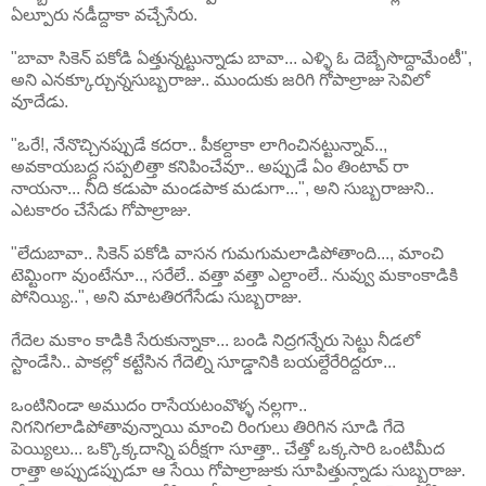
ఏల్పూరు నడీద్దాకా వచ్చేసేరు.
"బావా సికెన్ పకోడి ఏత్తున్నట్టున్నాడు బావా... ఎళ్ళి ఓ దెబ్బేసొద్దామేంటీ",
అని ఎనక్కూర్చున్నసుబ్బరాజు.. ముందుకు జరిగి గోపాల్రాజు సెవిలో
వూదేడు.
"ఒరే!, నేనొచ్చినప్పుడే కదరా.. పీకల్దాకా లాగించినట్టున్నావ్..,
అవకాయబద్ద సప్పలిత్తా కనిపించేవూ.. అప్పుడే ఏం తింటావ్ రా
నాయనా... నీది కడుపా మండపాక మడుగా...", అని సుబ్బరాజుని..
ఎటకారం చేసేడు గోపాల్రాజు.
"లేదుబావా.. సికెన్ పకోడి వాసన గుమగుమలాడిపోతాంది..., మాంచి
టెమ్టింగా వుంటేనూ.., సరేలే.. వత్తా వత్తా ఎల్దాంలే.. నువ్వు మకాంకాడికి
పోనియ్యి..", అని మాటతిరగేసేడు సుబ్బరాజు.
గేదెల మకాం కాడికి సేరుకున్నాకా... బండి నిద్రగన్నేరు సెట్టు నీడలో
స్టాండేసి.. పాకల్లో కట్టేసిన గేదెల్ని సూడ్డానికి బయల్దేరేరిద్దరూ...
ఒంటినిండా అముదం రాసేయటంవొళ్ళ నల్లగా..
నిగనిగలాడిపోతావున్నాయి మాంచి రింగులు తిరిగిన సూడి గేదె
పెయ్యిలు... ఒక్కొక్కదాన్ని పరీక్షగా సూత్తా.. చేత్తో ఒక్కసారి ఒంటిమీద
రాత్తా అప్పుడప్పుడూ ఆ సేయి గోపాల్రాజుకు సూపిత్తున్నాడు సుబ్బరాజు.