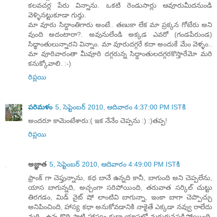
కలవచర్ల పేరు విన్నాను. ఒకటి రెండుసార్లు ఆవూరుమీదనుండి
వెళ్ళినట్టుకూడా గుర్తు.
మా వూరు సిధ్దాంతిగారు అంటే.. తణుకా లేక మా ప్రక్కన గోటేరు అని
వుంది అదంటారా?. అవునులేండి అక్కడ ఎవరో (గండపేరుండ)
సిధ్ధాంతులున్నారని విన్నాం. మా వూరుదగ్గరే కదా అందుకే మేం వెళ్ళం..
మా వూరివారంతా మీవూరి దగ్గరున్న సిధ్దాంతులదగ్గరకొస్తారేమో మరి
కనుక్కోవాలి. :-)
రిప్లయి
పరిమళం
5, సెప్టెంబర్ 2010, ఆదివారం 4:37:00 PM ISTకి
అందరూ కామెంటేశారు:( ఇక నేనేం చెప్పను :) :)తప్ప!
రిప్లయి
అజ్ఞాత
5, సెప్టెంబర్ 2010, ఆదివారం 4:49:00 PM ISTకి
ఫ్రాంక్ గా చెప్తున్నాను, కధ బానే ఉన్నది కానీ, బాగుంది అని చెప్పలేను,
యాస బాగున్నది, అచ్చంగా సరిపోయింది, తరువాత సర్కిల్ చుట్టు
తిరగడం, మిడ్ నైట్ షో లాంటివి బాగున్నా, ఇంకా బాగా చెప్పొచ్చు
అనిపించింది, హాస్య కధా అనుకోవడానికి నాకైతే ఎక్కడా నవ్వు రాలేదు
మరి.. ఉన్న కొద్ది పాటి హాస్యం కుడా యాసలో మరుగునపడిపోయింది,