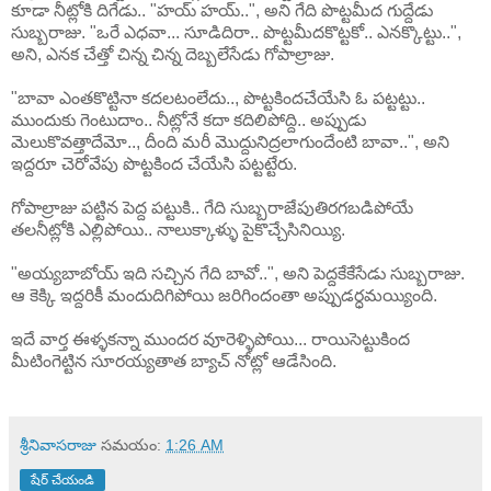
కూడా నీట్లోకి దిగేడు.. "హయ్ హయ్..", అని గేది పొట్టమీద గుద్దేడు
సుబ్బరాజు. "ఒరే ఎధవా... సూడిదిరా.. పొట్టమీదకొట్టకో.. ఎనక్కొట్టు..",
అని, ఎనక చేత్తో చిన్న చిన్న దెబ్బలేసేడు గోపాల్రాజు.
"బావా ఎంతకొట్టినా కదలటంలేదు.., పొట్టకిందచేయేసి ఓ పట్టట్టు..
ముందుకు గెంటుదాం.. నీట్లోనే కదా కదిలిపోద్ది.. అప్పుడు
మెలుకొవత్తాదేమో.., దీంది మరీ మొద్దునిద్రలాగుందేంటి బావా..", అని
ఇద్దరూ చెరోవేపు పొట్టకింద చేయేసి పట్టట్టేరు.
గోపాల్రాజు పట్టిన పెద్ద పట్టుకి.. గేది సుబ్బరాజేపుతిరగబడిపోయే
తలనీట్లోకి ఎల్లిపోయి.. నాలుక్కాళ్ళు పైకొచ్చేసినియ్యి.
"అయ్యబాబోయ్ ఇది సచ్చిన గేది బావో..", అని పెద్దకేకేసేడు సుబ్బరాజు.
ఆ కెక్కి ఇద్దరికీ మందుదిగిపోయి జరిగిందంతా అప్పుడర్ధమయ్యింది.
ఇదే వార్త ఈళ్ళకన్నా ముందర వూరెళ్ళిపోయి... రాయిసెట్టుకింద
మీటింగెట్టిన సూరయ్యతాత బ్యాచ్ నోట్లో ఆడేసింది.
శ్రీనివాసరాజు
సమయం:
1:26 AM
షేర్ చేయండి