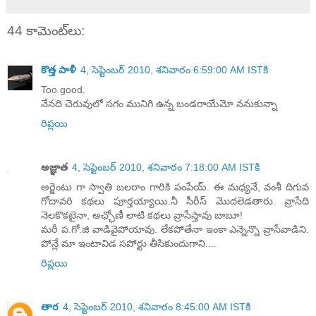
44 కామెంట్‌లు:
కొత్త పాళీ
4, సెప్టెంబర్ 2010, శనివారం 6:59:00 AM ISTకి
Too good.
నేనది చెరువులో సగం మునిగి ఉన్న బండరాయేమో ననుకున్నా
రిప్లయి
అజ్ఞాత
4, సెప్టెంబర్ 2010, శనివారం 7:18:00 AM ISTకి
అర్జెంటు గా స్వాతి బలరాం గారికి పంపేయ్. ఈ మధ్యనే, వంశీ దిగువ
గోదావరి కథలు పూర్తయ్యాయి.నీ సీరీస్ మొదలెడతారు. వ్రాసేది
నెలకొకటైనా, అఛ్ఛోణీ లాటి కథలు వ్రాసేస్తావు బాబూ!
మరీ ప.గో.జి వాడివైపోయావు. లేకపోతేనా ఇంకా ఎన్నెన్నొ వ్రాసేవాడిని.
పోన్లే మా ఇంటావిడ సపోర్టు తీసికుందుగాని....
రిప్లయి
తార
4, సెప్టెంబర్ 2010, శనివారం 8:45:00 AM ISTకి