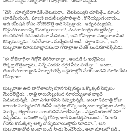
సలహా సెప్పని సుబ్బరాజు గోపాల్రాజుకి.. సలహా సెప్పేడు.
"ఛెస్.. దూళ్ళబేరగాడికేంతెలుసురా... చేటపెయ్యిని చూపిత్తే... మాంచి
సూడిమీదుంది.. పూటకి ఐదులీటర్లుపాలిత్తాది.. కొనెయ్యండంటాడు..,
ఆడి కమీషన్ కోసం నోటికేదొత్తే అది సెప్పేత్తాడు.. ఆడ్నినమ్ముకుని..
గొడ్డుపోయిందాన్ని కొనుక్కురావాలా?, మనకామాత్రం తెల్వదేంట్రా...,
తెలవకపోతే గెదినెందుకురా మేపటం..", అని గోపాల్రాజు సుబ్బరాజుమీద
కస్సుమన్నాడు. "సరేలేబావా.. నువ్వేదంటే అదే.. ఎళ్దాం పదా..", అని
సుబ్బరాజు మారుమాట్లాడకుండా గోపాల్రాజు చేతక్ బండెనకాలెక్కేసేడు.
"ఈ రోజెలాగైనా గేద్తోనే తిరిగిరావాల్రా.. అందుకే ఓ ఇరవైఏలు
లెక్కట్టుకొత్తున్నాను.. నిన్నే ఎంకడు దగ్గర సీటు పాడేన్రా..", అంటా..
తణుకుపొలాల్నుండి ఏల్పూరుకెళ్ళే అడ్డరూట్లోకి చేతక్ బండిని దూకించేడు
గోపాల్రాజు.
సుబ్బరాజు ఊరి బాగోతాలన్నీ పూసగుచ్చినట్టు ఒక్కొక్కటీ సెప్పటం
మొదలెట్టేడు... రాత్రి రాయిసెట్టుకింద సూరయ్యతాత బ్యాచ్
ఏమనుకున్నదీ.. ఎలా ఎగతాళిసేసి నవ్వుకున్నదీ.. అంతా శివరాత్రి రోజు
జాగారం సెయ్యటానికి ఈసీపీ అద్దెకట్టుకొచ్చి ఆక్కుండా క్యాసెట్టుల మార్సి
మార్సి.., తెల్లారేదాకా నాలుగుసినిమాలేసినట్టు... ఎడ్వైడింగులతో సహా
సెప్పేసేడు.., అదంతా ఇన్న గోపాల్రాజుకి మంటెత్తిపోయింది.. "మాంచి
గేదెను కొనుక్కేళ్ళి ఆళ్ళ నోళ్ళుమూయిత్తాను సూడరా..", అని
సుబ్బరాజుతోటి అంటా బండి స్పీడు పెంచేసేడు.. అలా మాటల్లో పడి..