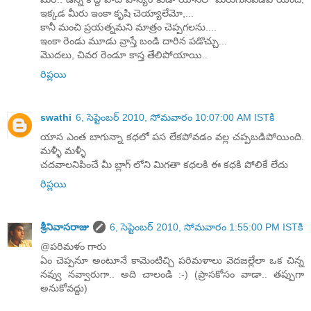
ఇక్కడ మీరు ఇంకా కృషి చెయ్యాలేమో,...
కానీ మంచి ప్రయత్నమని మాత్రం చెప్పగలను....
ఇంకా రెండు మూడు వ్రాస్తే బండి దారిన పడొచ్చు...
మొదలు, చివర రెండూ కాస్త తేలిపోయాయి..
రిప్లయి
swathi
6, సెప్టెంబర్ 2010, సోమవారం 10:07:00 AM ISTకి
యాస ఎంత బాగున్నా కధలో పస లేకపోవడం వల్ల చప్పబడిపోయింది.
మళ్ళీ మళ్ళీ
చదవాలనిపించే మీ బ్లాగ్ లోని మిగతా కధలకి ఈ కధకి పోలికే లేదు
రిప్లయి
శ్రీనివాసరాజు
6, సెప్టెంబర్ 2010, సోమవారం 1:55:00 PM ISTకి
@పరిమళం గారు
ఏం చెప్పనూ అంటూనే కామెంటిచ్చి పరిమళాలు వెదజల్లేలా ఒక చిన్న
నవ్వు నవ్వారుగా.. అది చాలండి :-) (ప్రాసకోసం వాడా.. తప్పుగా
అనుకోవద్దు)